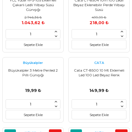
YCL Yücel YPS-105 Eklemeli
Cata CT-8504 10m 100 Ledli
Çakarlı Ledli Yılbaşı Süsü
Beyaz Eklenebilir Perde Yılbaşı
Günışığı
Süsü
2.746,36 ₺
499,99 ₺
1.043,62 ₺
218,00 ₺
Sepete Ekle
Sepete Ekle
Büyükalpler
CATA
Büyükalpler 3 Metre Periled 2
Cata CT-8500 10 Mt Eklemeli
Pilli Günışığı
Led 100 Led Beyaz Renk
19,99 ₺
149,99 ₺
Sepete Ekle
Sepete Ekle