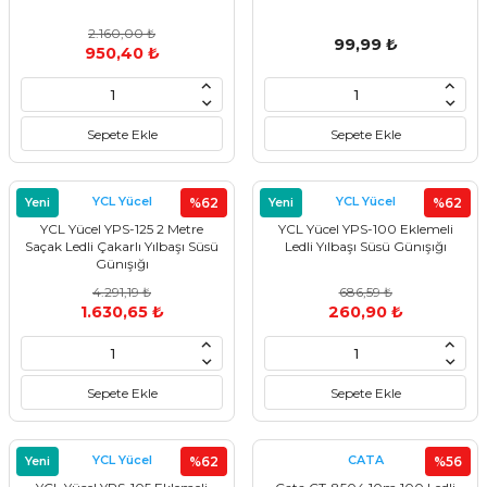
2.160,00 ₺
99,99 ₺
950,40 ₺
Sepete Ekle
Sepete Ekle
YCL Yücel
YCL Yücel
Yeni
%62
Yeni
%62
YCL Yücel YPS-125 2 Metre
YCL Yücel YPS-100 Eklemeli
Saçak Ledli Çakarlı Yılbaşı Süsü
Ledli Yılbaşı Süsü Günışığı
Günışığı
4.291,19 ₺
686,59 ₺
1.630,65 ₺
260,90 ₺
Sepete Ekle
Sepete Ekle
YCL Yücel
CATA
Yeni
%62
%56