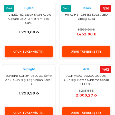
Fujiled
Helios
Yeni
Yeni
%56
FujiLED 152 Saçak Siyah Kablo
Helios HS-1236 152 Saçak LED
Çakarlı LED , 2 Metre Yılbaşı
Yılbaşı Süsü
Süsü
3.300,00 ₺
1.799,00 ₺
1.452,00 ₺
ÜRÜN TÜKENMİŞTİR.
ÜRÜN TÜKENMİŞTİR.
Sunlight
ACK
%62
Sunlight SUNJH-LED703-Şeffaf
ACK AS90-00200 3000K
2.4x1 Gün Işığı Dış Mekan Saçak
Günışığı Beyaz Süsleme Saçak
LED
LED Işık
5.263,86 ₺
1.799,99 ₺
2.000,27 ₺
ÜRÜN TÜKENMİŞTİR.
ÜRÜN TÜKENMİŞTİR.