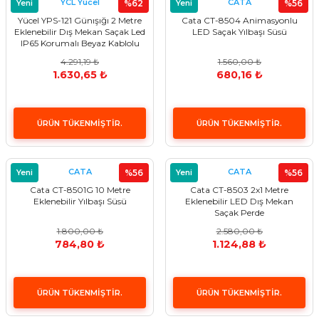
YCL Yücel
CATA
Yeni
%62
Yeni
%56
Yücel YPS-121 Günışığı 2 Metre
Cata CT-8504 Animasyonlu
Eklenebilir Dış Mekan Saçak Led
LED Saçak Yılbaşı Süsü
IP65 Korumalı Beyaz Kablolu
4.291,19 ₺
1.560,00 ₺
1.630,65 ₺
680,16 ₺
ÜRÜN TÜKENMİŞTİR.
ÜRÜN TÜKENMİŞTİR.
CATA
CATA
Yeni
%56
Yeni
%56
Cata CT-8501G 10 Metre
Cata CT-8503 2x1 Metre
Eklenebilir Yılbaşı Süsü
Eklenebilir LED Dış Mekan
Saçak Perde
1.800,00 ₺
2.580,00 ₺
784,80 ₺
1.124,88 ₺
ÜRÜN TÜKENMİŞTİR.
ÜRÜN TÜKENMİŞTİR.