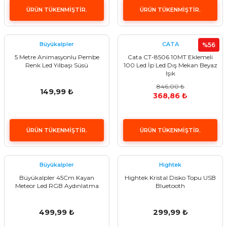
ÜRÜN TÜKENMİŞTİR.
ÜRÜN TÜKENMİŞTİR.
Büyükalpler
CATA
%56
5 Metre Animasyonlu Pembe
Cata CT-8506 10MT Eklemeli
Renk Led Yılbaşı Süsü
100 Led İp Led Dış Mekan Beyaz
Işık
846,00 ₺
149,99 ₺
368,86 ₺
ÜRÜN TÜKENMİŞTİR.
ÜRÜN TÜKENMİŞTİR.
Büyükalpler
Hightek
Büyükalpler 45Cm Kayan
Hightek Kristal Disko Topu USB
Meteor Led RGB Aydınlatma
Bluetooth
499,99 ₺
299,99 ₺