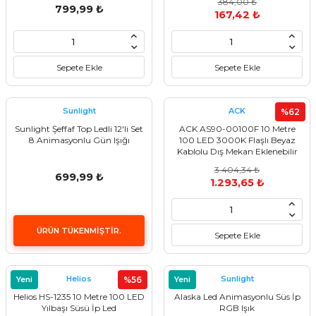
384,00 ₺
799,99 ₺
167,42 ₺
i
ldaklar
Vavien Anahtarlar
Led Etanj Armatür
Audio Şifreli Şifresiz Zil Butonları
Serileri
Lineer Aydınlatma Armatürleri
Audio Tek Butonlu Zil Panelleri
Sepete Ekle
Sepete Ekle
eri
ed
Magnetic Armatürler
Audio Villa Görüntülü Sistemler
Sunlight
ACK
%62
ikler
Ray Spot Armatürler
Audio Yan Sıra Butonlu Zil Panelleri
Sunlight Şeffaf Top Ledli 12'li Set
ACK AS90-00100F 10 Metre
8 Animasyonlu Gün Işığı
100 LED 3000K Flaşlı Beyaz
Kablolu Dış Mekan Eklenebilir
izler
oseller
Sensörlü Armatürler
Diafon Sistemi Aksesuarları
Yılbaşı Dekoratif Işık
3.404,34 ₺
699,99 ₺
1.293,65 ₺
rler
Tezgah Altı Armatürler
Santral - Güç Kaynağı
edli
Wallwasher Armatürler
Villa Setler
ÜRÜN TÜKENMİŞTİR.
Sepete Ekle
Yardımcı Ürünler
Helios
Sunlight
Yeni
%56
Yeni
Helios HS-1235 10 Metre 100 LED
Alaska Led Animasyonlu Süs İp
Yılbaşı Süsü İp Led
RGB Işık