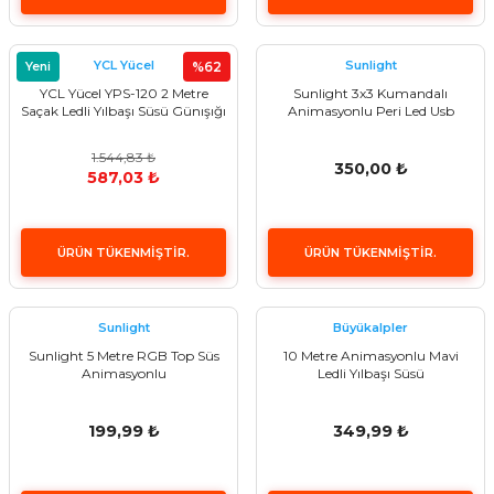
YCL Yücel
Sunlight
Yeni
%62
YCL Yücel YPS-120 2 Metre
Sunlight 3x3 Kumandalı
Saçak Ledli Yılbaşı Süsü Günışığı
Animasyonlu Peri Led Usb
1.544,83 ₺
350,00 ₺
587,03 ₺
ÜRÜN TÜKENMİŞTİR.
ÜRÜN TÜKENMİŞTİR.
Sunlight
Büyükalpler
Sunlight 5 Metre RGB Top Süs
10 Metre Animasyonlu Mavi
Animasyonlu
Ledli Yılbaşı Süsü
199,99 ₺
349,99 ₺