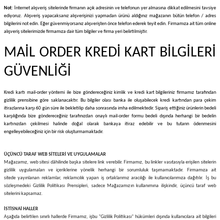
Not:
İnternet alışveriş sitelerinde firmanın açık adresinin ve telefonun yer almasına dikkat edilmesini tavsiye
ediyoruz. Alışveriş yapacaksanız alışverişinizi yapmadan ürünü aldığınız mağazanın bütün telefon / adres
bilgilerini not edin. Eğer güvenmiyorsanız alışverişten önce telefon ederek teyit edin. Firmamıza ait tüm online
alışveriş sitelerimizde firmamıza dair tüm bilgiler ve firma yeri belirtilmiştir.
MAİL ORDER KREDİ KART BİLGİLERİ
GÜVENLİĞİ
Kredi kartı mail-order yöntemi ile bize göndereceğiniz kimlik ve kredi kart bilgileriniz firmamız tarafından
gizlilik prensibine göre saklanacaktır. Bu bilgiler olası banka ile oluşabilecek kredi kartından para çekim
itirazlarına karşı 60 gün süre ile bekletilip daha sonrasında imha edilmektedir. Sipariş ettiğiniz ürünlerin bedeli
karşılığında bize göndereceğiniz tarafınızdan onaylı mail-order formu bedeli dışında herhangi bir bedelin
kartınızdan çekilmesi halinde doğal olarak bankaya itiraz edebilir ve bu tutarın ödenmesini
engelleyebileceğiniz için bir risk oluşturmamaktadır.
ÜÇÜNCÜ TARAF WEB SİTELERİ VE UYGULAMALAR
Mağazamız, web sitesi dâhilinde başka sitelere link verebilir. Firmamız, bu linkler vasıtasıyla erişilen sitelerin
gizlilik uygulamaları ve içeriklerine yönelik herhangi bir sorumluluk taşımamaktadır.
Firmamıza ait
sitede
yayınlanan reklamlar, reklamcılık yapan iş ortaklarımız aracılığı ile kullanıcılarımıza dağıtılır. İş bu
sözleşmedeki Gizlilik Politikası Prensipleri, sadece Mağazamızın kullanımına ilişkindir, üçüncü taraf web
sitelerini kapsamaz.
İSTİSNAİ HALLER
Aşağıda belirtilen sınırlı hallerde Firmamız, işbu "Gizlilik Politikası" hükümleri dışında kullanıcılara ait bilgileri