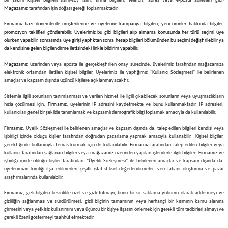
bir takım kişisel bilgileri (isim-soy isim, firma bilgileri, telefon, adres veya e-posta adresleri gibi)
Mağazamız
tarafından işin doğası gereği toplanmaktadır.
i
ldaklar
Vavien Anahtarlar
Led Etanj Armatür
Audio Şifreli Şifresiz Zil Butonları
Firmamız bazı dönemlerde müşterilerine ve üyelerine kampanya bilgileri, yeni ürünler hakkında bilgiler,
promosyon teklifleri gönderebilir. Üyelerimiz bu gibi bilgileri alıp almama konusunda her türlü seçimi üye
Serileri
Lineer Aydınlatma Armatürleri
Audio Tek Butonlu Zil Panelleri
olurken yapabilir, sonrasında üye girişi yaptıktan sonra hesap bilgileri bölümünden bu seçimi değiştirilebilir ya
da kendisine gelen bilgilendirme iletisindeki linkle bildirim yapabilir.
eri
ed
Magnetic Armatürler
Audio Villa Görüntülü Sistemler
Mağazamız
üzerinden veya eposta ile gerçekleştirilen onay sürecinde, üyelerimiz tarafından mağazamıza
elektronik ortamdan iletilen kişisel bilgiler, Üyelerimiz ile yaptığımız "Kullanıcı Sözleşmesi" ile belirlenen
amaçlar ve kapsam dışında üçüncü kişilere açıklanmayacaktır.
ikler
Ray Spot Armatürler
Audio Yan Sıra Butonlu Zil Panelleri
Sistemle ilgili sorunların tanımlanması ve verilen hizmet ile ilgili çıkabilecek sorunların veya uyuşmazlıkların
hızla çözülmesi için,
Firmamız
, üyelerinin IP adresini kaydetmekte ve bunu kullanmaktadır. IP adresleri,
izler
oseller
Sensörlü Armatürler
Diafon Sistemi Aksesuarları
kullanıcıları genel bir şekilde tanımlamak ve kapsamlı demografik bilgi toplamak amacıyla da kullanılabilir.
Firmamız
, Üyelik Sözleşmesi ile belirlenen amaçlar ve kapsam dışında da, talep edilen bilgileri kendisi veya
rler
Tezgah Altı Armatürler
Santral - Güç Kaynağı
işbirliği içinde olduğu kişiler tarafından doğrudan pazarlama yapmak amacıyla kullanabilir. Kişisel bilgiler,
gerektiğinde kullanıcıyla temas kurmak için de kullanılabilir.
Firmamız
tarafından talep edilen bilgiler veya
kullanıcı tarafından sağlanan bilgiler veya m
ağazamız
üzerinden yapılan işlemlerle ilgili bilgiler;
Firmamız
ve
edli
Wallwasher Armatürler
Villa Setler
işbirliği içinde olduğu kişiler tarafından, "Üyelik Sözleşmesi" ile belirlenen amaçlar ve kapsam dışında da,
üyelerimizin kimliği ifşa edilmeden çeşitli istatistiksel değerlendirmeler, veri tabanı oluşturma ve pazar
araştırmalarında kullanılabilir.
Yardımcı Ürünler
Firmamız
, gizli bilgileri kesinlikle özel ve gizli tutmayı, bunu bir sır saklama yükümü olarak addetmeyi ve
gizliliğin sağlanması ve sürdürülmesi, gizli bilginin tamamının veya herhangi bir kısmının kamu alanına
girmesini veya yetkisiz kullanımını veya üçüncü bir kişiye ifşasını önlemek için gerekli tüm tedbirleri almayı ve
gerekli özeni göstermeyi taahhüt etmektedir.