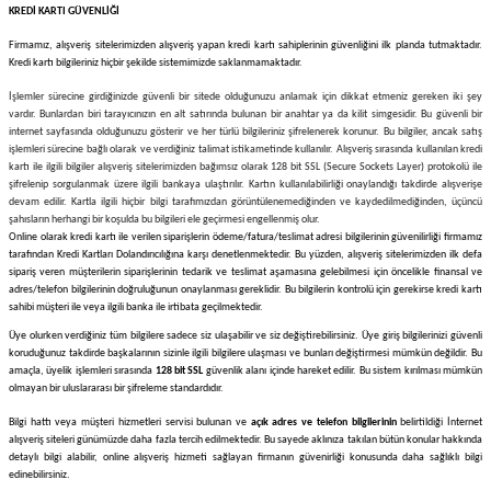
KREDİ KARTI GÜVENLİĞİ
Firmamız
, alışveriş sitelerimizden alışveriş yapan kredi kartı sahiplerinin güvenliğini ilk planda tutmaktadır.
Kredi kartı bilgileriniz hiçbir şekilde sistemimizde saklanmamaktadır.
İşlemler sürecine girdiğinizde güvenli bir sitede olduğunuzu anlamak için dikkat etmeniz gereken iki şey
vardır. Bunlardan biri tarayıcınızın en alt satırında bulunan bir anahtar ya da kilit simgesidir. Bu güvenli bir
internet sayfasında olduğunuzu gösterir ve her türlü bilgileriniz şifrelenerek korunur. Bu bilgiler, ancak satış
işlemleri sürecine bağlı olarak ve verdiğiniz talimat istikametinde kullanılır. Alışveriş sırasında kullanılan kredi
kartı ile ilgili bilgiler alışveriş sitelerimizden bağımsız olarak 128 bit SSL (Secure Sockets Layer) protokolü ile
şifrelenip sorgulanmak üzere ilgili bankaya ulaştırılır. Kartın kullanılabilirliği onaylandığı takdirde alışverişe
devam edilir. Kartla ilgili hiçbir bilgi tarafımızdan görüntülenemediğinden ve kaydedilmediğinden, üçüncü
şahısların herhangi bir koşulda bu bilgileri ele geçirmesi engellenmiş olur.
Online olarak kredi kartı ile verilen siparişlerin ödeme/fatura/teslimat adresi bilgilerinin güvenilirliği firmamız
tarafından Kredi Kartları Dolandırıcılığına karşı denetlenmektedir. Bu yüzden, alışveriş sitelerimizden ilk defa
sipariş veren müşterilerin siparişlerinin tedarik ve teslimat aşamasına gelebilmesi için öncelikle finansal ve
adres/telefon bilgilerinin doğruluğunun onaylanması gereklidir. Bu bilgilerin kontrolü için gerekirse kredi kartı
sahibi müşteri ile veya ilgili banka ile irtibata geçilmektedir.
Üye olurken verdiğiniz tüm bilgilere sadece siz ulaşabilir ve siz değiştirebilirsiniz. Üye giriş bilgilerinizi güvenli
koruduğunuz takdirde başkalarının sizinle ilgili bilgilere ulaşması ve bunları değiştirmesi mümkün değildir. Bu
amaçla, üyelik işlemleri sırasında
128 bit SSL
güvenlik alanı içinde hareket edilir. Bu sistem kırılması mümkün
olmayan bir uluslararası bir şifreleme standardıdır.
Bilgi hattı veya müşteri hizmetleri servisi bulunan ve
açık adres ve telefon bilgilerinin
belirtildiği İnternet
alışveriş siteleri günümüzde daha fazla tercih edilmektedir. Bu sayede aklınıza takılan bütün konular hakkında
detaylı bilgi alabilir, online alışveriş hizmeti sağlayan firmanın güvenirliği konusunda daha sağlıklı bilgi
edinebilirsiniz.