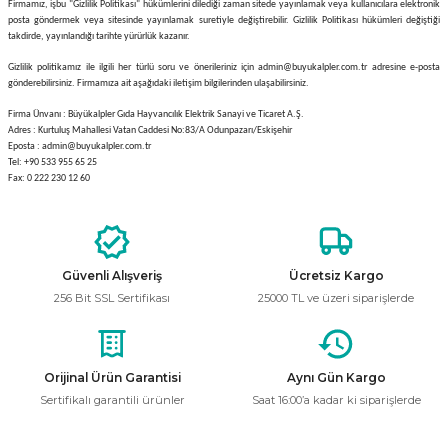
Firmamız, işbu "Gizlilik Politikası" hükümlerini dilediği zaman sitede yayınlamak veya kullanıcılara elektronik
posta göndermek veya sitesinde yayınlamak suretiyle değiştirebilir. Gizlilik Politikası hükümleri değiştiği
takdirde, yayınlandığı tarihte yürürlük kazanır.
Gizlilik politikamız ile ilgili her türlü soru ve önerileriniz için admin@buyukalpler.com.tr ad
resine e-posta
gönderebilirsiniz. Firmamıza ait aşağıdaki iletişim bilgilerinden ulaşabilirsiniz.
Firma Ünvanı : Büyükalpler Gıda Hayvancılık Elektrik Sanayi ve Ticaret A.Ş.
Adres : Kurtuluş Mahallesi Vatan Caddesi No:83/A Odunpazarı/Eskişehir
Eposta : admin@buyukalpler.com.tr
Tel: +90 533 955 65 25
Fax: 0 222 230 12 60
Güvenli Alışveriş
Ücretsiz Kargo
256 Bit SSL Sertifikası
25000 TL ve üzeri siparişlerde
Orijinal Ürün Garantisi
Aynı Gün Kargo
Sertifikalı garantili ürünler
Saat 16:00’a kadar ki siparişlerde