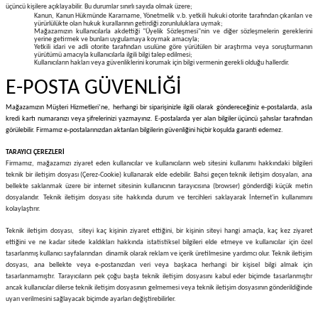
üçüncü kişilere açıklayabilir. Bu durumlar sınırlı sayıda olmak üzere;
Kanun, Kanun Hükmünde Kararname, Yönetmelik v.b. yetkili hukuki otorite tarafından çıkarılan ve
yürürlülükte olan hukuk kurallarının getirdiği zorunluluklara uymak;
Mağazamızın kullanıcılarla akdettiği "Üyelik Sözleşmesi"nin ve diğer sözleşmelerin gereklerini
yerine getirmek ve bunları uygulamaya koymak amacıyla;
Yetkili idari ve adli otorite tarafından usulüne göre yürütülen bir araştırma veya soruşturmanın
yürütümü amacıyla kullanıcılarla ilgili bilgi talep edilmesi;
Kullanıcıların hakları veya güvenliklerini korumak için bilgi vermenin gerekli olduğu hallerdir.
E-POSTA GÜVENLİĞİ
Mağazamızın Müşteri Hizmetleri’ne, herhangi bir siparişinizle ilgili olarak göndereceğiniz e-postalarda, asla
kredi kartı numaranızı veya şifrelerinizi yazmayınız. E-postalarda yer alan bilgiler üçüncü şahıslar tarafından
görülebilir. Firmamız e-postalarınızdan aktarılan bilgilerin güvenliğini hiçbir koşulda garanti edemez.
TARAYICI ÇEREZLERİ
Firmamız, mağazamızı ziyaret eden kullanıcılar ve kullanıcıların web sitesini kullanımı hakkındaki bilgileri
teknik bir iletişim dosyası (Çerez-Cookie) kullanarak elde edebilir. Bahsi geçen teknik iletişim dosyaları, ana
bellekte saklanmak üzere bir internet sitesinin kullanıcının tarayıcısına (browser) gönderdiği küçük metin
dosyalarıdır. Teknik iletişim dosyası site hakkında durum ve tercihleri saklayarak İnternet'in kullanımını
kolaylaştırır.
Teknik iletişim dosyası, siteyi kaç kişinin ziyaret ettiğini, bir kişinin siteyi hangi amaçla, kaç kez ziyaret
ettiğini ve ne kadar sitede kaldıkları hakkında istatistiksel bilgileri elde etmeye ve kullanıcılar için özel
tasarlanmış kullanıcı sayfalarından dinamik olarak reklam ve içerik üretilmesine yardımcı olur. Teknik iletişim
dosyası, ana bellekte veya e-postanızdan veri veya başkaca herhangi bir kişisel bilgi almak için
tasarlanmamıştır. Tarayıcıların pek çoğu başta teknik iletişim dosyasını kabul eder biçimde tasarlanmıştır
ancak kullanıcılar dilerse teknik iletişim dosyasının gelmemesi veya teknik iletişim dosyasının gönderildiğinde
uyarı verilmesini sağlayacak biçimde ayarları değiştirebilirler.