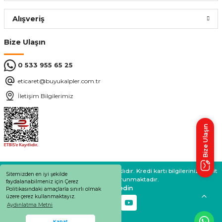
Alışveriş
Bize Ulaşın
0 533 955 65 25
eticaret@buyukalpler.com.tr
İletişim Bilgilerimiz
Bize Ulaşın
BÜYÜKALPLER 2024 © Tüm Hakları Saklıdır. Kredi kartı bilgileriniz 256bit
Sitemizden en iyi şekilde
SSL sertifikası ile korunmaktadır.
faydalanabilmeniz için Çerez
Bizi takip edin
Politikasındaki amaçlarla sınırlı olmak
üzere çerez kullanmaktayız.
Aydınlatma Metni
Whatsapp Destek
Kapat