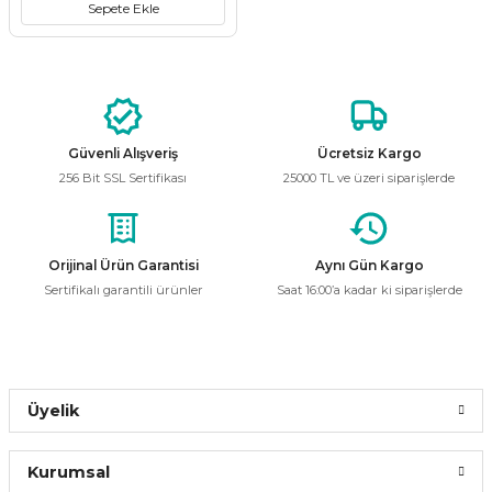
Sepete Ekle
i
ldaklar
Vavien Anahtarlar
Led Etanj Armatür
Audio Şifreli Şifresiz Zil Butonları
Serileri
Lineer Aydınlatma Armatürleri
Audio Tek Butonlu Zil Panelleri
eri
ed
Magnetic Armatürler
Audio Villa Görüntülü Sistemler
Güvenli Alışveriş
Ücretsiz Kargo
256 Bit SSL Sertifikası
25000 TL ve üzeri siparişlerde
ikler
Ray Spot Armatürler
Audio Yan Sıra Butonlu Zil Panelleri
izler
oseller
Sensörlü Armatürler
Diafon Sistemi Aksesuarları
Orijinal Ürün Garantisi
Aynı Gün Kargo
Sertifikalı garantili ürünler
Saat 16:00’a kadar ki siparişlerde
rler
Tezgah Altı Armatürler
Santral - Güç Kaynağı
edli
Wallwasher Armatürler
Villa Setler
Yardımcı Ürünler
Üyelik
Kurumsal