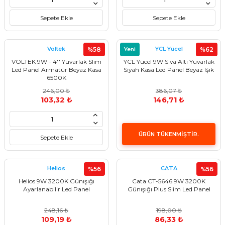
Sepete Ekle
Sepete Ekle
Voltek
YCL Yücel
%58
Yeni
%62
VOLTEK 9W - 4'' Yuvarlak Slim
YCL Yücel 9W Sıva Altı Yuvarlak
Led Panel Armatür Beyaz Kasa
Siyah Kasa Led Panel Beyaz Işık
6500K
246,00 ₺
386,07 ₺
103,32 ₺
146,71 ₺
ÜRÜN TÜKENMİŞTİR.
Sepete Ekle
Helios
CATA
%56
%56
Helios 9W 3200K Günışığı
Cata CT-5646 9W 3200K
Ayarlanabilir Led Panel
Günışığı Plus Slim Led Panel
248,16 ₺
198,00 ₺
109,19 ₺
86,33 ₺