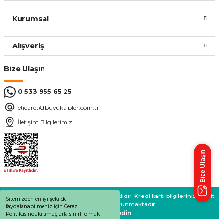
Kurumsal
Alışveriş
Bize Ulaşın
0 533 955 65 25
eticaret@buyukalpler.com.tr
İletişim Bilgilerimiz
Bize Ulaşın
BÜYÜKALPLER 2024 © Tüm Hakları Saklıdır. Kredi kartı bilgileriniz 256bit
Sitemizden en iyi şekilde
SSL sertifikası ile korunmaktadır.
faydalanabilmeniz için Çerez
Bizi takip edin
Politikasındaki amaçlarla sınırlı olmak