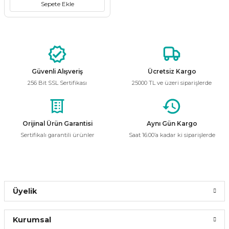
Sepete Ekle
i
ldaklar
Vavien Anahtarlar
Led Etanj Armatür
Audio Şifreli Şifresiz Zil Butonları
Serileri
Lineer Aydınlatma Armatürleri
Audio Tek Butonlu Zil Panelleri
eri
ed
Magnetic Armatürler
Audio Villa Görüntülü Sistemler
Güvenli Alışveriş
Ücretsiz Kargo
256 Bit SSL Sertifikası
25000 TL ve üzeri siparişlerde
ikler
Ray Spot Armatürler
Audio Yan Sıra Butonlu Zil Panelleri
izler
oseller
Sensörlü Armatürler
Diafon Sistemi Aksesuarları
Orijinal Ürün Garantisi
Aynı Gün Kargo
Sertifikalı garantili ürünler
Saat 16:00’a kadar ki siparişlerde
rler
Tezgah Altı Armatürler
Santral - Güç Kaynağı
edli
Wallwasher Armatürler
Villa Setler
Yardımcı Ürünler
Üyelik
Kurumsal