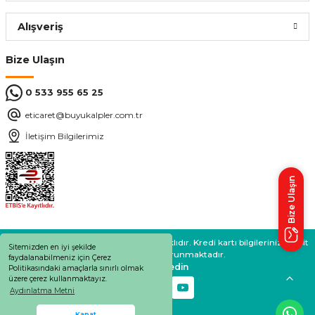
Alışveriş
Bize Ulaşın
0 533 955 65 25
eticaret@buyukalpler.com.tr
İletişim Bilgilerimiz
Bize Ulaşın
BÜYÜKALPLER 2024 © Tüm Hakları Saklıdır. Kredi kartı bilgileriniz 256bit
Sitemizden en iyi şekilde
SSL sertifikası ile korunmaktadır.
faydalanabilmeniz için Çerez
Bizi takip edin
Politikasındaki amaçlarla sınırlı olmak
üzere çerez kullanmaktayız.
Aydınlatma Metni
Whatsapp Destek
Kapat