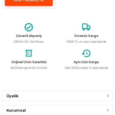
ÜRÜN TÜKENMİŞTİR.
i
ldaklar
Vavien Anahtarlar
Led Etanj Armatür
Audio Şifreli Şifresiz Zil Butonları
Serileri
Lineer Aydınlatma Armatürleri
Audio Tek Butonlu Zil Panelleri
eri
ed
Magnetic Armatürler
Audio Villa Görüntülü Sistemler
Güvenli Alışveriş
Ücretsiz Kargo
256 Bit SSL Sertifikası
25000 TL ve üzeri siparişlerde
ikler
Ray Spot Armatürler
Audio Yan Sıra Butonlu Zil Panelleri
izler
oseller
Sensörlü Armatürler
Diafon Sistemi Aksesuarları
Orijinal Ürün Garantisi
Aynı Gün Kargo
Sertifikalı garantili ürünler
Saat 16:00’a kadar ki siparişlerde
rler
Tezgah Altı Armatürler
Santral - Güç Kaynağı
edli
Wallwasher Armatürler
Villa Setler
Yardımcı Ürünler
Üyelik
Kurumsal