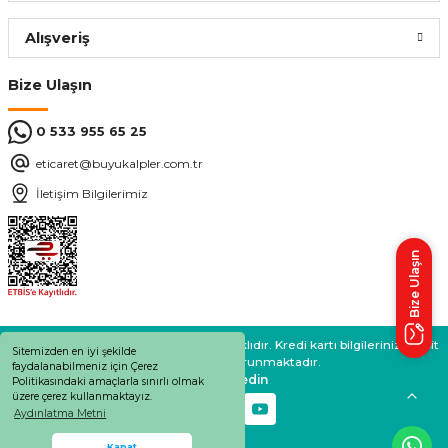
Alışveriş
Bize Ulaşın
0 533 955 65 25
eticaret@buyukalpler.com.tr
İletişim Bilgilerimiz
Bize Ulaşın
BÜYÜKALPLER 2024 © Tüm Hakları Saklıdır. Kredi kartı bilgileriniz 256bit
Sitemizden en iyi şekilde
SSL sertifikası ile korunmaktadır.
faydalanabilmeniz için Çerez
Bizi takip edin
Politikasındaki amaçlarla sınırlı olmak
üzere çerez kullanmaktayız.
Aydınlatma Metni
Whatsapp Destek
Kapat