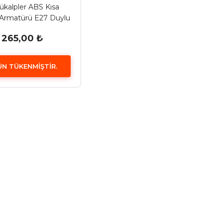
ükalpler ABS Kısa
Armatürü E27 Duylu
265,00 ₺
N TÜKENMİŞTİR.