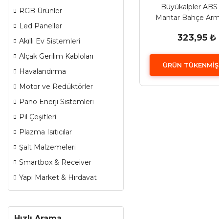
Büyükalpler ABS 
RGB Ürünler
Mantar Bahçe Arm
Led Paneller
323,95 ₺
Akıllı Ev Sistemleri
Alçak Gerilim Kabloları
ÜRÜN TÜKENMİŞ
Havalandırma
Motor ve Redüktörler
Pano Enerji Sistemleri
Pil Çeşitleri
Plazma Isıtıcılar
Şalt Malzemeleri
Smartbox & Receiver
Yapı Market & Hırdavat
Hızlı Arama