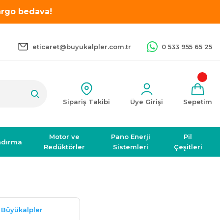
kargo bedava!
eticaret@buyukalpler.com.tr
0 533 955 65 25
Sipariş Takibi
Üye Girişi
Sepetim
Motor ve
Pano Enerji
Pil
ndırma
Redüktörler
Sistemleri
Çeşitleri
Büyükalpler