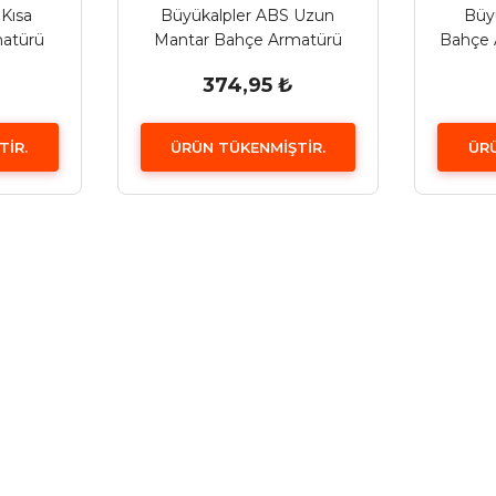
Kısa
Büyükalpler ABS Uzun
Büy
atürü
Mantar Bahçe Armatürü
Bahçe 
374,95 ₺
TİR.
ÜRÜN TÜKENMİŞTİR.
ÜRÜ