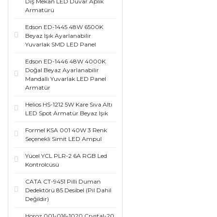
Dış Mekan LED Duvar Aplik
Armatürü
Edson ED-1445 48W 6500K
Beyaz Işık Ayarlanabilir
Yuvarlak SMD LED Panel
Edson ED-1446 48W 4000K
Doğal Beyaz Ayarlanabilir
Mandallı Yuvarlak LED Panel
Armatür
Helios HS-1212 5W Kare Sıva Altı
LED Spot Armatür Beyaz Işık
Formel KSA 001 40W 3 Renk
Seçenekli Simit LED Ampul
Yücel YCL PLR-2 6A RGB Led
Kontrolcüsü
CATA CT-9451 Pilli Duman
Dedektörü 85 Desibel (Pil Dahil
Değildir)
Horoz 001-016-1020 Crystal-20