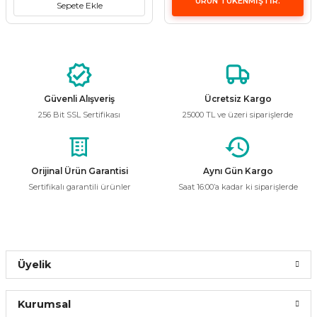
ÜRÜN TÜKENMİŞTİR.
Sepete Ekle
i
ldaklar
Vavien Anahtarlar
Led Etanj Armatür
Audio Şifreli Şifresiz Zil Butonları
Serileri
Lineer Aydınlatma Armatürleri
Audio Tek Butonlu Zil Panelleri
eri
ed
Magnetic Armatürler
Audio Villa Görüntülü Sistemler
Güvenli Alışveriş
Ücretsiz Kargo
256 Bit SSL Sertifikası
25000 TL ve üzeri siparişlerde
ikler
Ray Spot Armatürler
Audio Yan Sıra Butonlu Zil Panelleri
izler
oseller
Sensörlü Armatürler
Diafon Sistemi Aksesuarları
Orijinal Ürün Garantisi
Aynı Gün Kargo
Sertifikalı garantili ürünler
Saat 16:00’a kadar ki siparişlerde
rler
Tezgah Altı Armatürler
Santral - Güç Kaynağı
edli
Wallwasher Armatürler
Villa Setler
Yardımcı Ürünler
Üyelik
Kurumsal