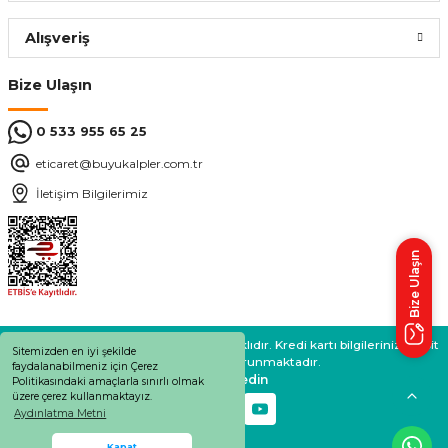
Alışveriş
Bize Ulaşın
0 533 955 65 25
eticaret@buyukalpler.com.tr
İletişim Bilgilerimiz
Bize Ulaşın
BÜYÜKALPLER 2024 © Tüm Hakları Saklıdır. Kredi kartı bilgileriniz 256bit
Sitemizden en iyi şekilde
SSL sertifikası ile korunmaktadır.
faydalanabilmeniz için Çerez
Bizi takip edin
Politikasındaki amaçlarla sınırlı olmak
üzere çerez kullanmaktayız.
Aydınlatma Metni
Whatsapp Destek
Kapat