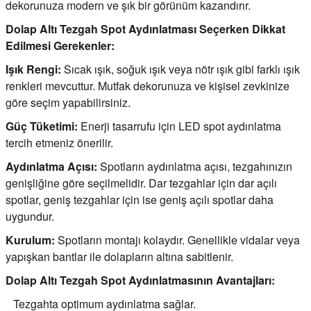
dekorunuza modern ve şık bir görünüm kazandırır.
i
ldaklar
Vavien Anahtarlar
Led Etanj Armatür
Audio Şifreli Şifresiz Zil Butonları
Dolap Altı Tezgah Spot Aydınlatması Seçerken Dikkat
Edilmesi Gerekenler:
Serileri
Lineer Aydınlatma Armatürleri
Audio Tek Butonlu Zil Panelleri
Işık Rengi:
Sıcak ışık, soğuk ışık veya nötr ışık gibi farklı ışık
renkleri mevcuttur. Mutfak dekorunuza ve kişisel zevkinize
eri
ed
Magnetic Armatürler
Audio Villa Görüntülü Sistemler
göre seçim yapabilirsiniz.
ikler
Ray Spot Armatürler
Audio Yan Sıra Butonlu Zil Panelleri
Güç Tüketimi:
Enerji tasarrufu için LED spot aydınlatma
tercih etmeniz önerilir.
izler
oseller
Sensörlü Armatürler
Diafon Sistemi Aksesuarları
Aydınlatma Açısı:
Spotların aydınlatma açısı, tezgahınızın
genişliğine göre seçilmelidir. Dar tezgahlar için dar açılı
rler
Tezgah Altı Armatürler
Santral - Güç Kaynağı
spotlar, geniş tezgahlar için ise geniş açılı spotlar daha
uygundur.
edli
Wallwasher Armatürler
Villa Setler
Kurulum:
Spotların montajı kolaydır. Genellikle vidalar veya
yapışkan bantlar ile dolapların altına sabitlenir.
Yardımcı Ürünler
Dolap Altı Tezgah Spot Aydınlatmasının Avantajları:
Tezgahta optimum aydınlatma sağlar.