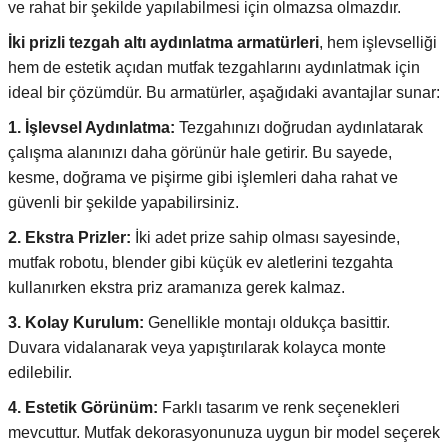
ve rahat bir şekilde yapılabilmesi için olmazsa olmazdır.
i
ldaklar
Vavien Anahtarlar
Led Etanj Armatür
Audio Şifreli Şifresiz Zil Butonları
İki prizli tezgah altı aydınlatma armatürleri
, hem işlevselliği
hem de estetik açıdan mutfak tezgahlarını aydınlatmak için
Serileri
Lineer Aydınlatma Armatürleri
Audio Tek Butonlu Zil Panelleri
ideal bir çözümdür. Bu armatürler, aşağıdaki avantajlar sunar:
eri
ed
Magnetic Armatürler
Audio Villa Görüntülü Sistemler
1. İşlevsel Aydınlatma:
Tezgahınızı doğrudan aydınlatarak
çalışma alanınızı daha görünür hale getirir. Bu sayede,
ikler
Ray Spot Armatürler
Audio Yan Sıra Butonlu Zil Panelleri
kesme, doğrama ve pişirme gibi işlemleri daha rahat ve
güvenli bir şekilde yapabilirsiniz.
izler
oseller
Sensörlü Armatürler
Diafon Sistemi Aksesuarları
2. Ekstra Prizler:
İki adet prize sahip olması sayesinde,
mutfak robotu, blender gibi küçük ev aletlerini tezgahta
rler
Tezgah Altı Armatürler
Santral - Güç Kaynağı
kullanırken ekstra priz aramanıza gerek kalmaz.
edli
Wallwasher Armatürler
Villa Setler
3. Kolay Kurulum:
Genellikle montajı oldukça basittir.
Duvara vidalanarak veya yapıştırılarak kolayca monte
Yardımcı Ürünler
edilebilir.
4. Estetik Görünüm:
Farklı tasarım ve renk seçenekleri
mevcuttur. Mutfak dekorasyonunuza uygun bir model seçerek