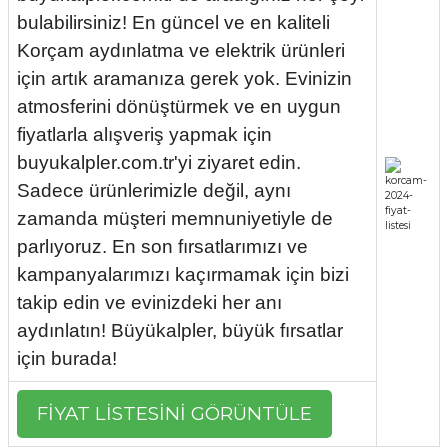
bulabilirsiniz! En güncel ve en kaliteli
i
ldaklar
Vavien Anahtarlar
Led Etanj Armatür
Audio Şifreli Şifresiz Zil Butonları
Korçam aydınlatma ve elektrik ürünleri
Serileri
Lineer Aydınlatma Armatürleri
Audio Tek Butonlu Zil Panelleri
için artık aramanıza gerek yok. Evinizin
atmosferini dönüştürmek ve en uygun
eri
ed
Magnetic Armatürler
Audio Villa Görüntülü Sistemler
fiyatlarla alışveriş yapmak için
buyukalpler.com.tr'yi ziyaret edin.
ikler
Ray Spot Armatürler
Audio Yan Sıra Butonlu Zil Panelleri
Sadece ürünlerimizle değil, aynı
zamanda müşteri memnuniyetiyle de
izler
oseller
Sensörlü Armatürler
Diafon Sistemi Aksesuarları
parlıyoruz. En son fırsatlarımızı ve
rler
Tezgah Altı Armatürler
Santral - Güç Kaynağı
kampanyalarımızı kaçırmamak için bizi
takip edin ve evinizdeki her anı
edli
Wallwasher Armatürler
Villa Setler
aydınlatın! Büyükalpler, büyük fırsatlar
için burada!
Yardımcı Ürünler
FİYAT LİSTESİNİ GÖRÜNTÜLE