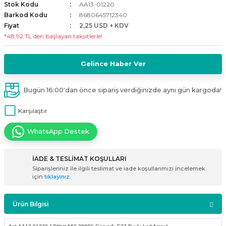
Stok Kodu
AA13-01220
i
ldaklar
Vavien Anahtarlar
Led Etanj Armatür
Audio Şifreli Şifresiz Zil Butonları
Barkod Kodu
8680645712340
Fiyat
2,25 USD + KDV
*48,92 TL den başlayan taksitlerle!
Serileri
Lineer Aydınlatma Armatürleri
Audio Tek Butonlu Zil Panelleri
eri
ed
Magnetic Armatürler
Audio Villa Görüntülü Sistemler
Gelince Haber Ver
ikler
Ray Spot Armatürler
Audio Yan Sıra Butonlu Zil Panelleri
Bugün 16:00'dan önce sipariş verdiğinizde aynı gün kargoda!
Karşılaştır
izler
oseller
Sensörlü Armatürler
Diafon Sistemi Aksesuarları
WhatsApp Destek
rler
Tezgah Altı Armatürler
Santral - Güç Kaynağı
İADE & TESLİMAT KOŞULLARI
edli
Wallwasher Armatürler
Villa Setler
Siparişleriniz ile ilgili teslimat ve iade koşullarımızı incelemek
için
tıklayınız.
Yardımcı Ürünler
Ürün Bilgisi