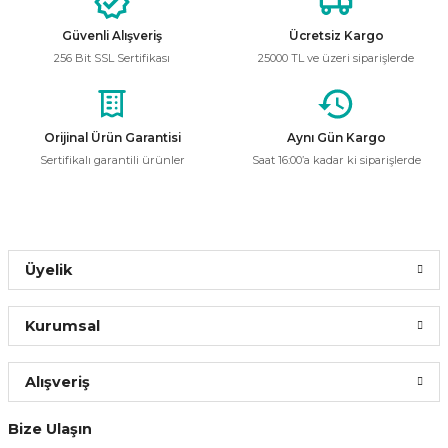
Ürün resmi kalitesiz, bozuk veya görüntülenemiyor.
Güvenli Alışveriş
Ücretsiz Kargo
Ürün açıklamasında eksik bilgiler bulunuyor.
60,00 ₺
256 Bit SSL Sertifikası
25000 TL ve üzeri siparişlerde
26,16 ₺
Ürün bilgilerinde hatalar bulunuyor.
Ürün fiyatı diğer sitelerden daha pahalı.
Bu ürüne benzer farklı alternatifler olmalı.
Orijinal Ürün Garantisi
Aynı Gün Kargo
Sepete Ekle
Sertifikalı garantili ürünler
Saat 16:00’a kadar ki siparişlerde
CATA
%56
Cata CT-4277 9W E27 6400K Beyaz Işık 830 Lümen Standart LED Ampu
Gönder
Üyelik
36,00 ₺
15,70 ₺
Kurumsal
Sepete Ekle
Alışveriş
Panasonic
Bize Ulaşın
Panasonic 8.5W Led Ampul Beyaz Işık