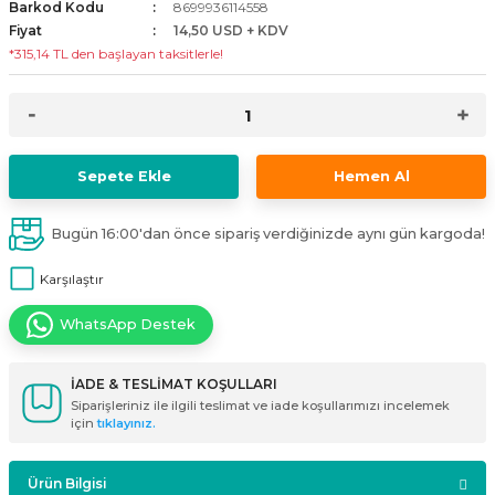
Barkod Kodu
8699936114558
i
ldaklar
Vavien Anahtarlar
Led Etanj Armatür
Audio Şifreli Şifresiz Zil Butonları
Fiyat
14,50 USD + KDV
*315,14 TL den başlayan taksitlerle!
Serileri
Lineer Aydınlatma Armatürleri
Audio Tek Butonlu Zil Panelleri
eri
ed
Magnetic Armatürler
Audio Villa Görüntülü Sistemler
Sepete Ekle
Hemen Al
ikler
Ray Spot Armatürler
Audio Yan Sıra Butonlu Zil Panelleri
Bugün 16:00'dan önce sipariş verdiğinizde aynı gün kargoda!
izler
oseller
Sensörlü Armatürler
Diafon Sistemi Aksesuarları
Karşılaştır
rler
Tezgah Altı Armatürler
Santral - Güç Kaynağı
WhatsApp Destek
edli
Wallwasher Armatürler
Villa Setler
İADE & TESLİMAT KOŞULLARI
Yardımcı Ürünler
Siparişleriniz ile ilgili teslimat ve iade koşullarımızı incelemek
için
tıklayınız.
Ürün Bilgisi