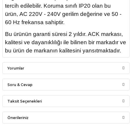
tercih edilebilir. Koruma sınıfı
IP20
olan bu
ürün,
AC 220V - 240V
gerilim değerine ve
50 -
60 Hz
frekansa sahiptir.
Bu ürünün garanti süresi
2 yıl
dır. ACK markası,
kalitesi ve dayanıklılığı ile bilinen bir markadır ve
bu ürün de markanın kalitesini yansıtmaktadır.
Yorumlar
Soru & Cevap
Bu ürüne ilk yorumu siz yapın!
Taksit Seçenekleri
Ürün hakkında henüz soru sorulmamış.
Yorum Yaz
Önerileriniz
Soru Sor
Bu ürünün fiyat bilgisi, resim, ürün açıklamalarında ve diğer