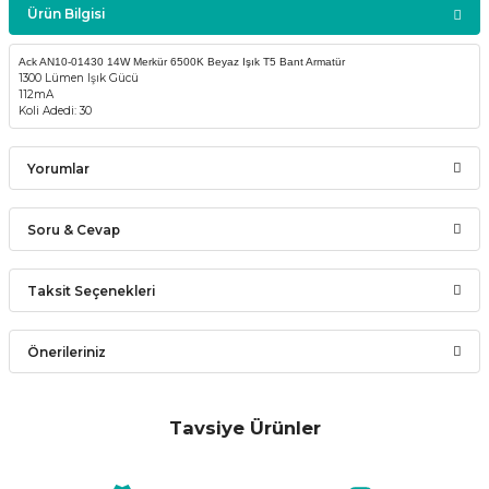
Ürün Bilgisi
Ack AN10-01430 14W Merkür 6500K Beyaz Işık T5 Bant Armatür
1300 Lümen Işık Gücü
112mA
Koli Adedi: 30
Yorumlar
Soru & Cevap
Bu ürüne ilk yorumu siz yapın!
Taksit Seçenekleri
Ürün hakkında henüz soru sorulmamış.
Yorum Yaz
Önerileriniz
Soru Sor
Bu ürünün fiyat bilgisi, resim, ürün açıklamalarında ve diğer
konularda yetersiz gördüğünüz noktaları öneri formunu
Tavsiye Ürünler
kullanarak tarafımıza iletebilirsiniz.
CATA
Görüş ve önerileriniz için teşekkür ederiz.