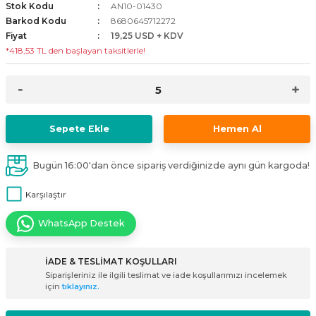
Stok Kodu
AN10-01430
i
ldaklar
Vavien Anahtarlar
Led Etanj Armatür
Audio Şifreli Şifresiz Zil Butonları
Barkod Kodu
8680645712272
Fiyat
19,25 USD + KDV
*418,53 TL den başlayan taksitlerle!
Serileri
Lineer Aydınlatma Armatürleri
Audio Tek Butonlu Zil Panelleri
eri
ed
Magnetic Armatürler
Audio Villa Görüntülü Sistemler
ikler
Ray Spot Armatürler
Audio Yan Sıra Butonlu Zil Panelleri
Sepete Ekle
Hemen Al
izler
oseller
Sensörlü Armatürler
Diafon Sistemi Aksesuarları
Bugün 16:00'dan önce sipariş verdiğinizde aynı gün kargoda!
rler
Tezgah Altı Armatürler
Santral - Güç Kaynağı
Karşılaştır
WhatsApp Destek
edli
Wallwasher Armatürler
Villa Setler
Yardımcı Ürünler
İADE & TESLİMAT KOŞULLARI
Siparişleriniz ile ilgili teslimat ve iade koşullarımızı incelemek
için
tıklayınız.