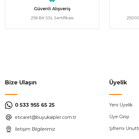
Güvenli Alışveriş
256 Bit SSL Sertifikası
25000 
CATA
%56
CATA CT-4554 50m Kırmızı Neon Led 220V
CATA
125,57 ₺
288,00 ₺
ÜRÜN TÜKENMİŞTİR.
Bize Ulaşın
Üyelik
CATA
%56
CATA CT-4554 50m Amber Neon Led 220V
CATA 
0 533 955 65 25
Yeni Üyelik
Üye Girişi
eticaret@buyukalpler.com.tr
125,57 ₺
288,00 ₺
Şifremi Unut
İletişim Bilgilerimiz
ÜRÜN TÜKENMİŞTİR.