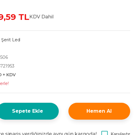
9,59 TL
KDV Dahil
Şerit Led
506
721953
D + KDV
erle!
Sepete Ekle
Hemen Al
e sipariş verdiğinizde aynı gün kargoda!
Karşılaştır