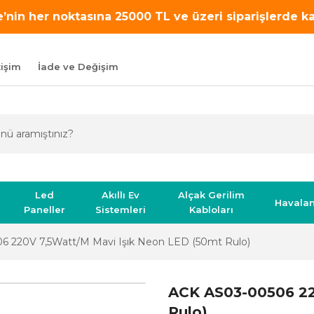
’nin her noktasına 25000 TL ve üzeri siparişlerde 
tişim
İade ve Değişim
Led
Akıllı Ev
Alçak Gerilim
Havala
Paneller
Sistemleri
Kabloları
 220V 7,5Watt/M Mavi Işık Neon LED (50mt Rulo)
ACK AS03-00506 22
Rulo)