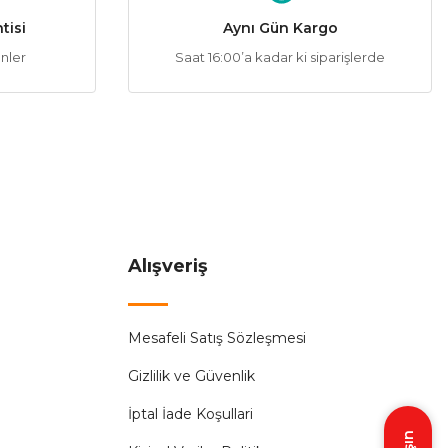
tisi
Aynı Gün Kargo
ünler
Saat 16:00’a kadar ki siparişlerde
A
%56
 Neon Led Fişi
6,33 ₺
MİŞTİR.
Alışveriş
Mesafeli Satış Sözleşmesi
Gizlilik ve Güvenlik
İptal İade Koşullari