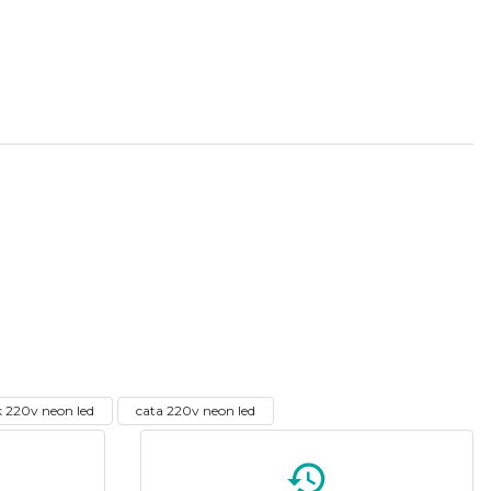
tebilirsiniz.
CATA
%56
Gün Işığı Neon Led 220V
k 220v neon led
cata 220v neon led
125,57 ₺
 ₺
TÜKENMİŞTİR.