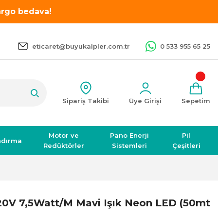
kargo bedava!
eticaret@buyukalpler.com.tr
0 533 955 65 25
Sipariş Takibi
Üye Girişi
Sepetim
Motor ve
Pano Enerji
Pil
ndırma
Redüktörler
Sistemleri
Çeşitleri
0V 7,5Watt/M Mavi Işık Neon LED (50mt