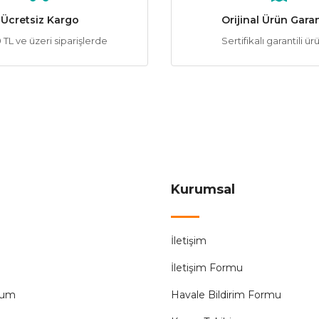
Ücretsiz Kargo
Orijinal Ürün Garan
Gönder
TL ve üzeri siparişlerde
Sertifikalı garantili ür
CATA
CAT
%56
 CT-4554 50m Mavi Neon Led 220V
Cata CT-4559 220V
125,57 ₺
8
288,00 ₺
198,00 ₺
ÜRÜN TÜKENMİŞTİR.
ÜRÜN TÜKEN
Kurumsal
CATA
%56
CT-4554 50m 4000K Günışığı(Ilık Beyaz Işık) Neon Led 220V
İletişim
İletişim Formu
125,57 ₺
288,00 ₺
tum
Havale Bildirim Formu
ÜRÜN TÜKENMİŞTİR.