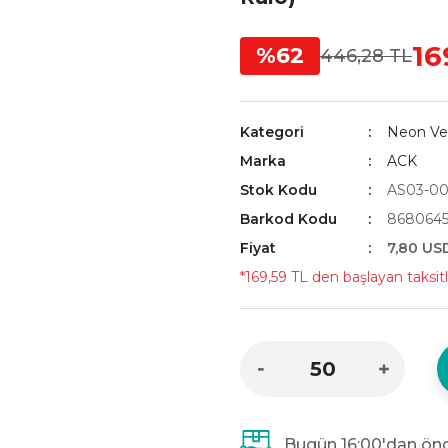
16
%62
446,28 TL
Kategori
Neon Ve 
Marka
ACK
Stok Kodu
AS03-00
Barkod Kodu
8680645
Fiyat
7,80 US
*169,59 TL den başlayan taksitl
Bugün 16:00'dan önc