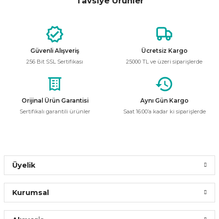
Tavsiye Ürünler
kullanarak tarafımıza iletebilirsiniz.
CATA
%56
Görüş ve önerileriniz için teşekkür ederiz.
CATA CT-2574 Şerit Led Trafosu 60W 5A
Ürün resmi kalitesiz, bozuk veya görüntülenemiyor.
Güvenli Alışveriş
Ücretsiz Kargo
Ürün açıklamasında eksik bilgiler bulunuyor.
270,00 ₺
256 Bit SSL Sertifikası
25000 TL ve üzeri siparişlerde
117,72 ₺
Ürün bilgilerinde hatalar bulunuyor.
Ürün fiyatı diğer sitelerden daha pahalı.
Bu ürüne benzer farklı alternatifler olmalı.
Orijinal Ürün Garantisi
Aynı Gün Kargo
Sepete Ekle
Sertifikalı garantili ürünler
Saat 16:00’a kadar ki siparişlerde
CATA
%56
CATA CT-2674 5A 60W 12V Ultra Slim Fansız Led Trafosu
Gönder
Üyelik
204,00 ₺
88,94 ₺
Kurumsal
Sepete Ekle