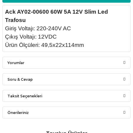
Ack AY02-00600 60W 5A 12V Slim Led
Trafosu
Giriş Voltajı: 220-240V AC
Çıkış Voltajı: 12VDC
Ürün Ölçüleri: 49,5x22x114mm
Yorumlar
Soru & Cevap
Bu ürüne ilk yorumu siz yapın!
Taksit Seçenekleri
Ürün hakkında henüz soru sorulmamış.
Yorum Yaz
Önerileriniz
Soru Sor
Bu ürünün fiyat bilgisi, resim, ürün açıklamalarında ve diğer
konularda yetersiz gördüğünüz noktaları öneri formunu