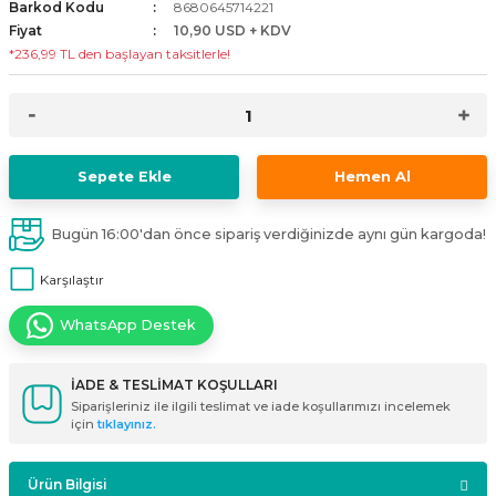
Barkod Kodu
8680645714221
i
ldaklar
Vavien Anahtarlar
Led Etanj Armatür
Audio Şifreli Şifresiz Zil Butonları
Fiyat
10,90 USD + KDV
*236,99 TL den başlayan taksitlerle!
Serileri
Lineer Aydınlatma Armatürleri
Audio Tek Butonlu Zil Panelleri
eri
ed
Magnetic Armatürler
Audio Villa Görüntülü Sistemler
Sepete Ekle
Hemen Al
ikler
Ray Spot Armatürler
Audio Yan Sıra Butonlu Zil Panelleri
Bugün 16:00'dan önce sipariş verdiğinizde aynı gün kargoda!
izler
oseller
Sensörlü Armatürler
Diafon Sistemi Aksesuarları
Karşılaştır
rler
Tezgah Altı Armatürler
Santral - Güç Kaynağı
WhatsApp Destek
edli
Wallwasher Armatürler
Villa Setler
İADE & TESLİMAT KOŞULLARI
Yardımcı Ürünler
Siparişleriniz ile ilgili teslimat ve iade koşullarımızı incelemek
için
tıklayınız.
Ürün Bilgisi