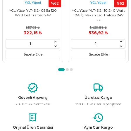
YCL Yücel
YCL Yücel
%62
%62
YCL Yücel YLT-S 2405 5a 120
YCL Yücel YLT-S 2410 240 Watt
Ürün resmi kalitesiz, bozuk veya görüntülenemiyor.
Watt Led Trafosu 24V
10A İç Mekan Led Trafosu 24V
DC
Ürün açıklamasında eksik bilgiler bulunuyor.
857,93 ₺
1.429,88 ₺
Ürün bilgilerinde hatalar bulunuyor.
322,15 ₺
536,92 ₺
Ürün fiyatı diğer sitelerden daha pahalı.
Bu ürüne benzer farklı alternatifler olmalı.
Sepete Ekle
Sepete Ekle
Gönder
Güvenli Alışveriş
Ücretsiz Kargo
256 Bit SSL Sertifikası
25000 TL ve üzeri siparişlerde
Orijinal Ürün Garantisi
Aynı Gün Kargo