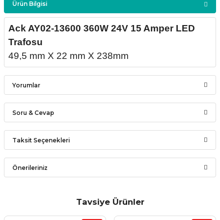
Ürün Bilgisi
Ack AY02-13600 360W 24V 15 Amper LED
Trafosu
49,5 mm X 22 mm X 238mm
Yorumlar
Soru & Cevap
Bu ürüne ilk yorumu siz yapın!
Taksit Seçenekleri
Ürün hakkında henüz soru sorulmamış.
Yorum Yaz
Önerileriniz
Soru Sor
Bu ürünün fiyat bilgisi, resim, ürün açıklamalarında ve diğer
konularda yetersiz gördüğünüz noktaları öneri formunu
Tavsiye Ürünler
kullanarak tarafımıza iletebilirsiniz.
Görüş ve önerileriniz için teşekkür ederiz.