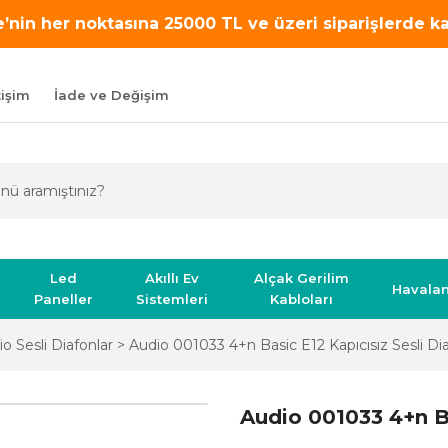
’nin her noktasına 25000 TL ve üzeri siparişlerde 
tişim
İade ve Değişim
Led
Akıllı Ev
Alçak Gerilim
Havala
Paneller
Sistemleri
Kabloları
o Sesli Diafonlar
Audio 001033 4+n Basic E12 Kapıcısız Sesli Di
Audio 001033 4+n Ba