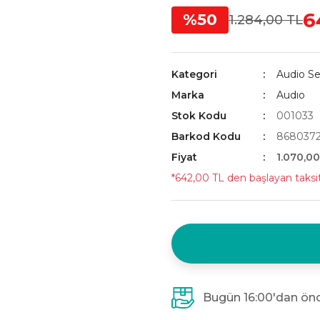
6
%50
1.284,00 TL
Kategori
Audio Ses
Marka
Audıo
Stok Kodu
001033
Barkod Kodu
868037
Fiyat
1.070,0
*642,00 TL den başlayan taksit
Bugün 16:00'dan önc