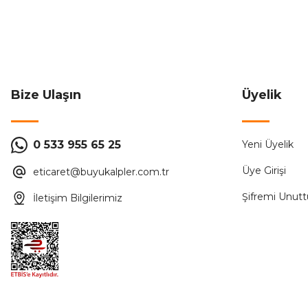
2.490,00 ₺
4.980,00 ₺
ÜRÜN TÜKENMİŞTİR.
Bize Ulaşın
Üyelik
Audıo
0 533 955 65 25
Yeni Üyelik
Audio 001181 4.3''Görüntülü Diafon Bus Plus (Mekanik Buto
Üye Girişi
eticaret@buyukalpler.com.tr
2.490,00 ₺
4.980,00 ₺
Şifremi Unut
İletişim Bilgilerimiz
ÜRÜN TÜKENMİŞTİR.
Audıo
%50
Audio 001328 Video Dağıtıcı Buat Tipi
Audio 0014