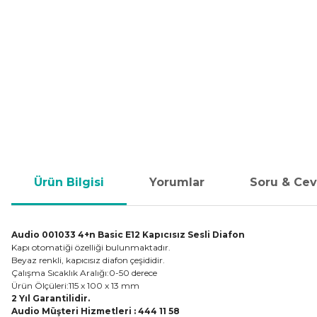
Ürün Bilgisi
Yorumlar
Soru & Ce
Audio 001033 4+n Basic E12 Kapıcısız Sesli Diafon
Kapı otomatiği özelliği bulunmaktadır.
Beyaz renkli, kapıcısız diafon çeşididir.
Çalışma Sıcaklık Aralığı
:0-50 derece
Ürün Ölçüleri
:115 x 100 x 13 mm
2 Yıl Garantilidir.
Audio Müşteri Hizmetleri : 444 11 58