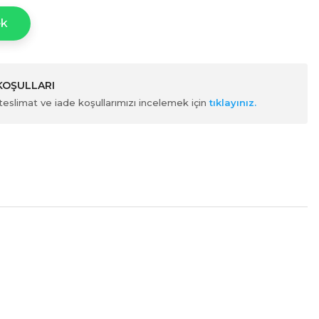
ek
 KOŞULLARI
ili teslimat ve iade koşullarımızı incelemek için
tıklayınız.