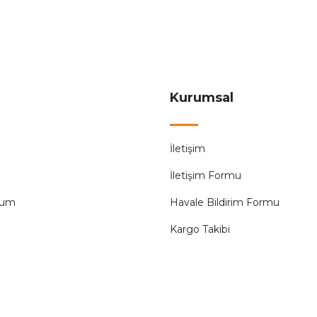
3.804
7.608,00 ₺
ÜRÜN TÜKENMİŞT
Kurumsal
Audıo
%50
İletişim
nlu Siyah)
Audio 001190 7 inç Görüntülü Diafon (Meka
İletişim Formu
4.200,00
8.400,00 ₺
tum
Havale Bildirim Formu
Kargo Takibi
ÜRÜN TÜKENMİŞTİR.
Audıo
%50
24 Tuş Takımlı Kapı Giriş Paneli