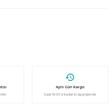
tebilirsiniz.
%50
matik Butonlu Siyah) Bus Plus
,83 ₺
TİR.
tisi
Aynı Gün Kargo
ünler
Saat 16:00’a kadar ki siparişlerde
%50
nik Butonlu Siyah) Bus Plus