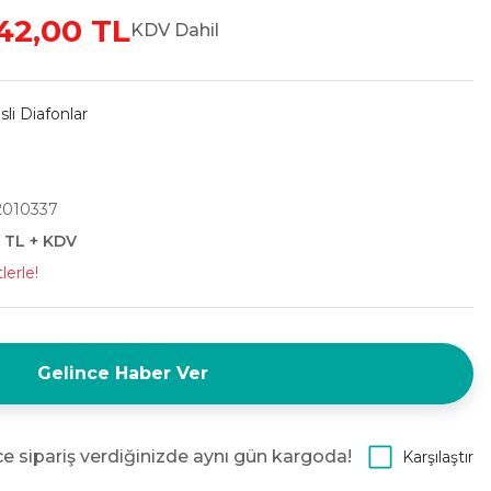
42,00 TL
KDV Dahil
li Diafonlar
2010337
0 TL + KDV
lerle!
Gelince Haber Ver
e sipariş verdiğinizde aynı gün kargoda!
Karşılaştır