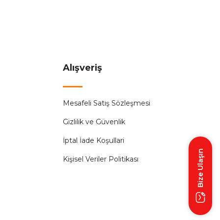
,00 ₺
İR.
Alışveriş
%50
Mesafeli Satış Sözleşmesi
nik Butonlu Beyaz)
Gizlilik ve Güvenlik
 ₺
İptal İade Koşullari
Bize Ulaşın
Kişisel Veriler Politikası