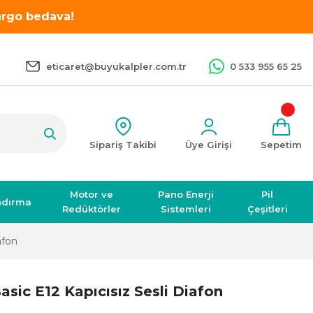
kargo bedava!
eticaret@buyukalpler.com.tr
0 533 955 65 25
Sipariş Takibi
Üye Girişi
Sepetim
Motor ve
Pano Enerji
Pil
ndırma
Redüktörler
Sistemleri
Çeşitleri
afon
sic E12 Kapıcısız Sesli Diafon