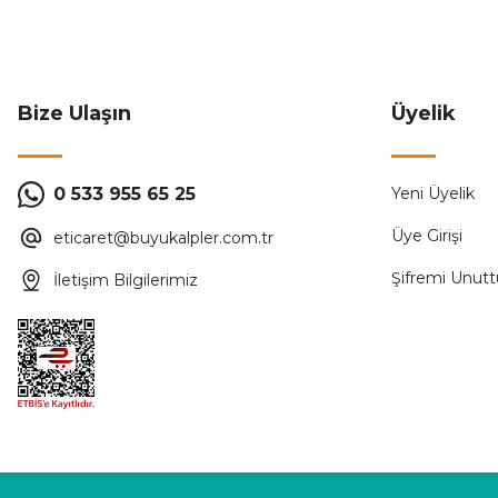
2.490,00 ₺
4.980,00 ₺
ÜRÜN TÜKENMİŞTİR.
Bize Ulaşın
Üyelik
Audıo
0 533 955 65 25
Yeni Üyelik
Audio 001181 4.3''Görüntülü Diafon Bus Plus (Mekanik Buto
Üye Girişi
eticaret@buyukalpler.com.tr
2.490,00 ₺
4.980,00 ₺
Şifremi Unut
İletişim Bilgilerimiz
ÜRÜN TÜKENMİŞTİR.
Audıo
%50
Audio 001328 Video Dağıtıcı Buat Tipi
Audio 0014