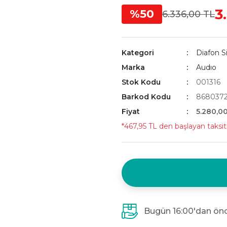
3
%50
6.336,00 TL
Kategori
Diafon S
Marka
Audıo
Stok Kodu
001316
Barkod Kodu
8680372
Fiyat
5.280,0
*467,95 TL den başlayan taksitl
Bugün 16:00'dan önc