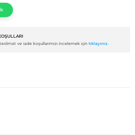
ek
 KOŞULLARI
ili teslimat ve iade koşullarımızı incelemek için
tıklayınız.