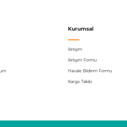
3.804
7.608,00 ₺
ÜRÜN TÜKENMİŞT
Kurumsal
Audıo
%50
İletişim
nlu Siyah)
Audio 001190 7 inç Görüntülü Diafon (Meka
İletişim Formu
4.200,00
8.400,00 ₺
tum
Havale Bildirim Formu
Kargo Takibi
ÜRÜN TÜKENMİŞTİR.
Audıo
%50
24 Tuş Takımlı Kapı Giriş Paneli
Audio 001227 4+n Basic