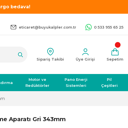
kargo bedava!
eticaret@buyukalpler.com.tr
0 533 955 65 25
Sipariş Takibi
Üye Girişi
Sepetim
Motor ve
Pano Enerji
Pil
ndırma
Redüktörler
Sistemleri
Çeşitleri
3mm
me Aparatı Gri 343mm