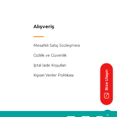
,00 ₺
İR.
Alışveriş
%50
Mesafeli Satış Sözleşmesi
nik Butonlu Beyaz)
Gizlilik ve Güvenlik
 ₺
İptal İade Koşullari
Bize Ulaşın
Kişisel Veriler Politikası
Audıo
%50
 KD-E Kapıcısız Sesli Diafon