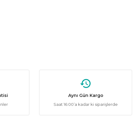
tebilirsiniz.
%50
matik Butonlu Siyah) Bus Plus
,83 ₺
TİR.
tisi
Aynı Gün Kargo
ünler
Saat 16:00’a kadar ki siparişlerde
%50
nik Butonlu Siyah) Bus Plus