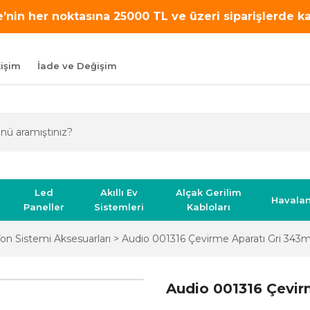
’nin her noktasına 25000 TL ve üzeri siparişlerde 
tişim
İade ve Değişim
Led
Akıllı Ev
Alçak Gerilim
Havala
Paneller
Sistemleri
Kabloları
on Sistemi Aksesuarları
Audio 001316 Çevirme Aparatı Gri 34
Audio 001316 Çevir