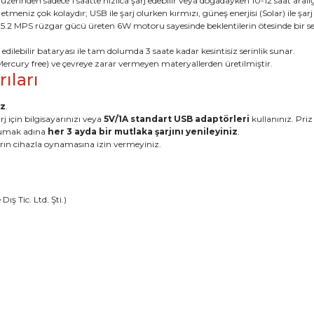
rinden sadece 1 saatte hızlıca şarj edebilir veya doğadayken 10-12 saat aralığı
eniz çok kolaydır; USB ile şarj olurken kırmızı, güneş enerjisi (Solar) ile şarj
 MPS rüzgar gücü üreten 6W motoru sayesinde beklentilerin ötesinde bir serin
dilebilir bataryası ile tam dolumda 3 saate kadar kesintisiz serinlik sunar.
ercury free) ve çevreye zarar vermeyen materyallerden üretilmiştir.
ıları
uz
.
j için bilgisayarınızı veya
5V/1A standart USB adaptörleri
kullanınız. Priz
rumak adına
her 3 ayda bir mutlaka şarjını yenileyiniz
.
arın cihazla oynamasına izin vermeyiniz.
ş Tic. Ltd. Şti.)