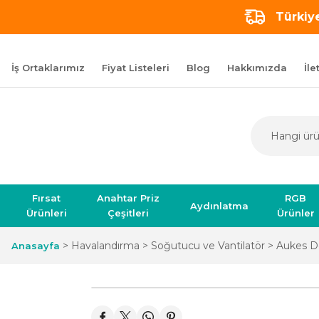
Türkiye
İş Ortaklarımız
Fiyat Listeleri
Blog
Hakkımızda
İle
Fırsat
Anahtar Priz
RGB
Aydınlatma
Ürünleri
Çeşitleri
Ürünler
Havalandırma
Soğutucu ve Vantilatör
Aukes Do
Anasayfa