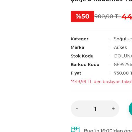
44
%50
900,00 TL
Kategori
Soğutucu
Marka
Aukes
Stok Kodu
DOLUNA
Barkod Kodu
8699296
Fiyat
750,00 
*449,99 TL den başlayan taksit
Bugün 16:00'dan önc