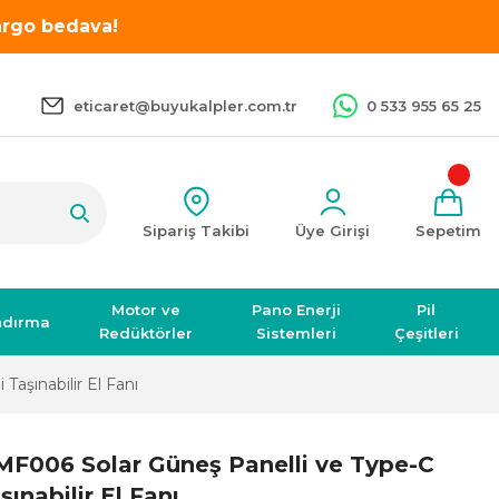
kargo bedava!
eticaret@buyukalpler.com.tr
0 533 955 65 25
Sipariş Takibi
Üye Girişi
Sepetim
Motor ve
Pano Enerji
Pil
ndırma
Redüktörler
Sistemleri
Çeşitleri
aşınabilir El Fanı
F006 Solar Güneş Panelli ve Type-C
şınabilir El Fanı