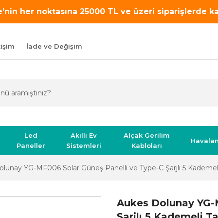
’nin her noktasına 25000 TL ve üzeri siparişlerde 
tişim
İade ve Değişim
Led
Akıllı Ev
Alçak Gerilim
Havala
Paneller
Sistemleri
Kabloları
lunay YG-MF006 Solar Güneş Panelli ve Type-C Şarjlı 5 Kademeli T
Aukes Dolunay YG-M
Şarjlı 5 Kademeli Ta