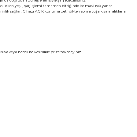
nda doğrudan güneş enerjisiyle şarj edebilirsiniz.
 olurken yeşil, şarj işlemi tamamen bittiğinde ise mavi ışık yanar.
lik sağlar. Cihazı AÇIK konuma getirdikten sonra tuşa kısa aralıklarla
 ıslak veya nemli ise kesinlikle prize takmayınız.