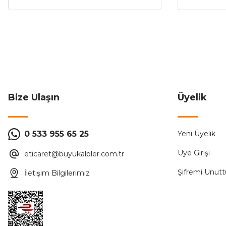
Helios HS-9310 Castor 95W 4 Pervaneli Tavan Vantilatörü
3.920,40 ₺
8.910,00 ₺
ÜRÜN TÜKENMİŞTİR.
Bize Ulaşın
Üyelik
0 533 955 65 25
Yeni Üyelik
Üye Girişi
eticaret@buyukalpler.com.tr
Şifremi Unut
İletişim Bilgilerimiz