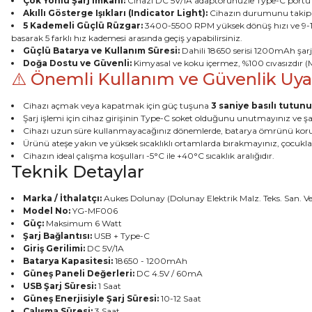
Çok Yönlü Şarj İmkanı:
Cihazı DC 5V/1A adaptörünüzle Type-C portu üze
Akıllı Gösterge Işıkları (Indicator Light):
Cihazın durumunu takip etm
5 Kademeli Güçlü Rüzgar:
3400-5500 RPM yüksek dönüş hızı ve 9-15.2
basarak 5 farklı hız kademesi arasında geçiş yapabilirsiniz.
Güçlü Batarya ve Kullanım Süresi:
Dahili 18650 serisi 1200mAh şarj e
Doğa Dostu ve Güvenli:
Kimyasal ve koku içermez, %100 cıvasızdır (M
⚠️ Önemli Kullanım ve Güvenlik Uyar
Cihazı açmak veya kapatmak için güç tuşuna
3 saniye basılı tutun
Şarj işlemi için cihaz girişinin Type-C soket olduğunu unutmayınız ve şar
Cihazı uzun süre kullanmayacağınız dönemlerde, batarya ömrünü ko
Ürünü ateşe yakın ve yüksek sıcaklıklı ortamlarda bırakmayınız, çocukl
Cihazın ideal çalışma koşulları -5°C ile +40°C sıcaklık aralığıdır.
Teknik Detaylar
Marka / İthalatçı:
Aukes Dolunay (Dolunay Elektrik Malz. Teks. San. Ve Dı
Model No:
YG-MF006
Güç:
Maksimum 6 Watt
Şarj Bağlantısı:
USB + Type-C
Giriş Gerilimi:
DC 5V/1A
Batarya Kapasitesi:
18650 - 1200mAh
Güneş Paneli Değerleri:
DC 4.5V / 60mA
USB Şarj Süresi:
1 Saat
Güneş Enerjisiyle Şarj Süresi:
10-12 Saat
Çalışma Süresi:
3 Saat