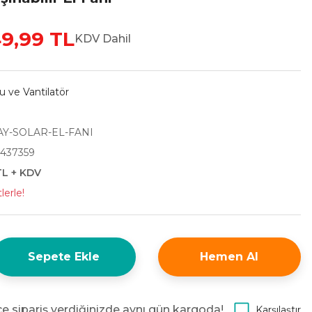
9,99 TL
KDV Dahil
 ve Vantilatör
Y-SOLAR-EL-FANI
437359
TL + KDV
lerle!
Sepete Ekle
Hemen Al
e sipariş verdiğinizde aynı gün kargoda!
Karşılaştır