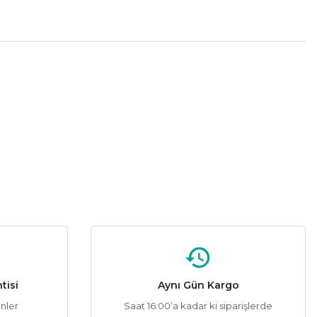
tebilirsiniz.
Helios
%56
308 Orion A 72W 3 Pervaneli Tavan Vantilatörü
3.432,00 ₺
7.800,00 ₺
Sepete Ekle
tisi
Aynı Gün Kargo
ünler
Saat 16:00’a kadar ki siparişlerde