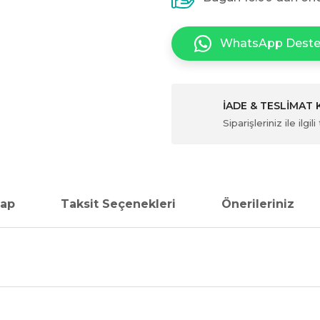
WhatsApp Dest
İADE & TESLİMAT
Siparişleriniz ile ilg
vap
Taksit Seçenekleri
Önerileriniz
da yetersiz gördüğünüz noktaları öneri formunu kullanarak tarafımıza ile