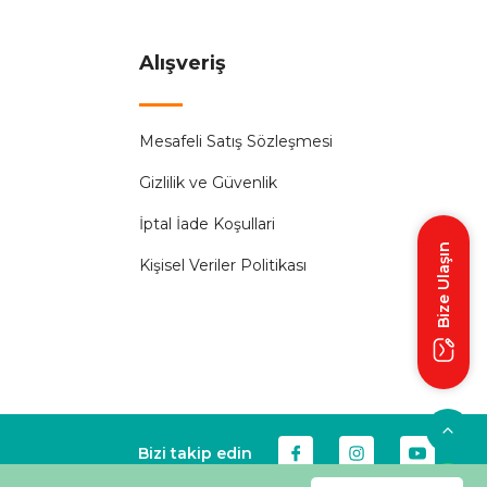
Alışveriş
AY-KA
%52
Mesafeli Satış Sözleşmesi
00 00 4 Lü Topraklı Grup Priz
Gizlilik ve Güvenlik
192,96 ₺
402,00 ₺
İptal İade Koşullari
Bize Ulaşın
Kişisel Veriler Politikası
Sepete Ekle
Bizi takip edin