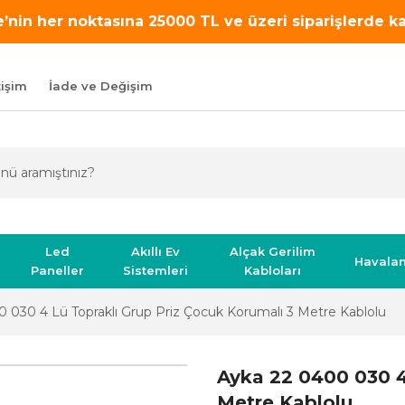
’nin her noktasına 25000 TL ve üzeri siparişlerde 
tişim
İade ve Değişim
Led
Akıllı Ev
Alçak Gerilim
Havala
Paneller
Sistemleri
Kabloları
 030 4 Lü Topraklı Grup Priz Çocuk Korumalı 3 Metre Kablolu
Ayka 22 0400 030 4
Metre Kablolu