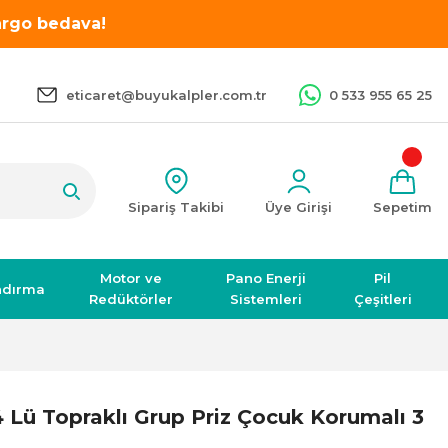
kargo bedava!
eticaret@buyukalpler.com.tr
0 533 955 65 25
Sipariş Takibi
Üye Girişi
Sepetim
Motor ve
Pano Enerji
Pil
ndırma
Redüktörler
Sistemleri
Çeşitleri
 Lü Topraklı Grup Priz Çocuk Korumalı 3