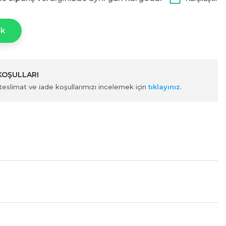
ek
 KOŞULLARI
ili teslimat ve iade koşullarımızı incelemek için
tıklayınız.
tebilirsiniz.