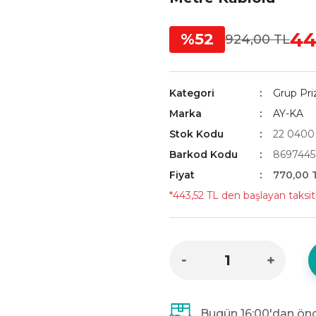
44
%52
924,00 TL
Kategori
Grup Pri
Marka
AY-KA
Stok Kodu
22 0400
Barkod Kodu
8697445
Fiyat
770,00 
*443,52 TL den başlayan taksitl
Bugün 16:00'dan önc