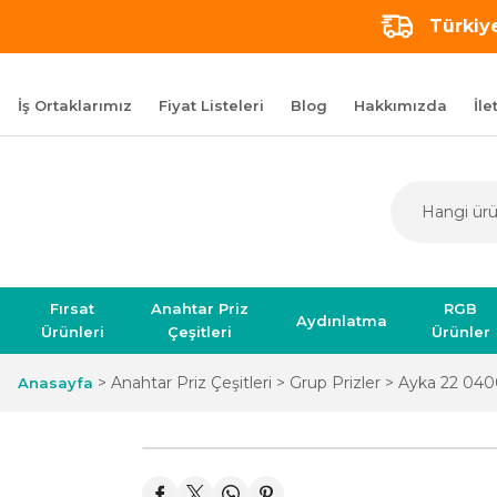
Türkiye
İş Ortaklarımız
Fiyat Listeleri
Blog
Hakkımızda
İle
Fırsat
Anahtar Priz
RGB
Aydınlatma
Ürünleri
Çeşitleri
Ürünler
Anahtar Priz Çeşitleri
Grup Prizler
Ayka 22 0400
Anasayfa