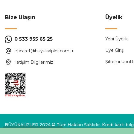
Sepete Ekle
Bize Ulaşın
Üyelik
AY-KA
%52
0 533 955 65 25
Yeni Üyelik
Ayka 77 200 03 2 Li Topraklı Grup Priz 3 Metre Kablolu
Üye Girişi
eticaret@buyukalpler.com.tr
391,68 ₺
816,00 ₺
Şifremi Unut
İletişim Bilgilerimiz
Sepete Ekle
AY-KA
%52
Ayka 2li topraklı Grup Priz Çocuk Korumalı 3 Metre Kablolu
BÜYÜKALPLER 2024 © Tüm Hakları Saklıdır. Kredi kartı bilgil
437,76 ₺
912,00 ₺
Whatsapp Destek