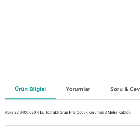
Ürün Bilgisi
Yorumlar
Soru & Ce
Ayka 22 0400 030 4 Lü Topraklı Grup Priz Çocuk Korumalı 3 Metre Kablolu
Bu ürünün fiyat bilgisi, resim, ürün açıklamalarında ve diğer konular