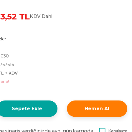
3,52 TL
KDV Dahil
zler
 030
767616
TL + KDV
erle!
Sepete Ekle
Hemen Al
e sipariş verdiğinizde aynı gün kargoda!
Karşılaştır