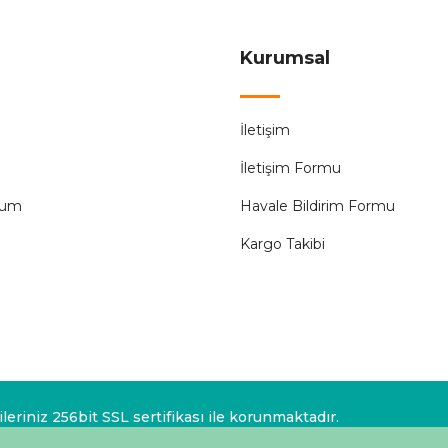
Sepete Ekle
Kurumsal
AY-KA
%52
İletişim
Ayka 77 300 00 3 Lü Topraklı Grup Priz
Ayka 77 4
İletişim Formu
144,00 ₺
300,00 ₺
tum
Havale Bildirim Formu
Kargo Takibi
Sepete Ekle
AY-KA
%52
Ayka 77 201 00 2 Li Topraklı Anahtarlı Grup Priz
eriniz 256bit SSL sertifikası ile korunmaktadır.
178,56 ₺
372,00 ₺