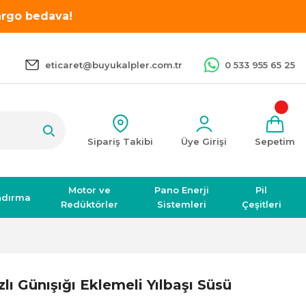
kargo bedava!
eticaret@buyukalpler.com.tr
0 533 955 65 25
Sipariş Takibi
Üye Girişi
Sepetim
Motor ve
Pano Enerji
Pil
ndırma
Redüktörler
Sistemleri
Çeşitleri
zlı Günışığı Eklemeli Yılbaşı Süsü