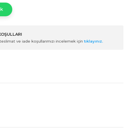
ek
 KOŞULLARI
ili teslimat ve iade koşullarımızı incelemek için
tıklayınız.