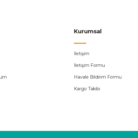
149,99 ₺
ÜRÜN TÜKENMİŞTİR.
Kurumsal
Sunlight
İletişim
edli
Sunlight Love&Kalpli 6lı Set Led Aydınlatma Yılba
İletişim Formu
198,00 ₺
tum
Havale Bildirim Formu
Kargo Takibi
ÜRÜN TÜKENMİŞ
B
sleme 8 Animasyonlu Gün Işığı
Büyükalpler Ay Yıldız Yılb