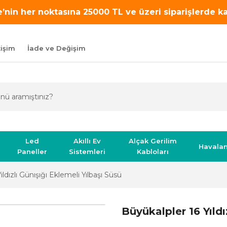
’nin her noktasına 25000 TL ve üzeri siparişlerde 
tişim
İade ve Değişim
Led
Akıllı Ev
Alçak Gerilim
Havala
Paneller
Sistemleri
Kabloları
ıldızlı Günışığı Eklemeli Yılbaşı Süsü
Büyükalpler 16 Yıldı