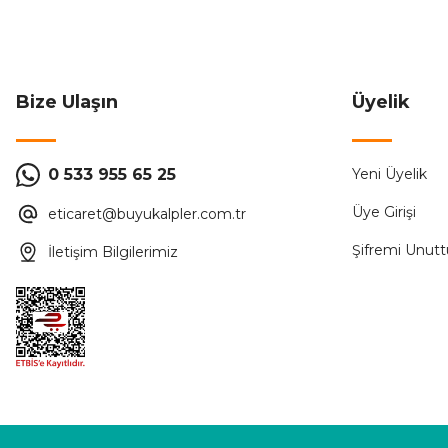
99,99 ₺
ÜRÜN TÜKENMİŞTİR.
Bize Ulaşın
Üyelik
Sunlight
0 533 955 65 25
Yeni Üyelik
Sunlight Minik Top Ledler Beyaz Işık 20 Toplu Yılbaşı Süsü L
Üye Girişi
eticaret@buyukalpler.com.tr
149,99 ₺
Şifremi Unut
İletişim Bilgilerimiz
ÜRÜN TÜKENMİŞTİR.
Sunlight
Sunlight Yıldız Led Süs 6Lı Set Sarkıt Led Yılbaşı Ağacı Sü