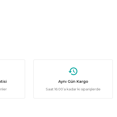
tebilirsiniz.
ATA
%58
Süsleme Gün Işığı 100 Ledli 10 Led Flaşlı
655,20 ₺
KENMİŞTİR.
tisi
Aynı Gün Kargo
ünler
Saat 16:00’a kadar ki siparişlerde
dli