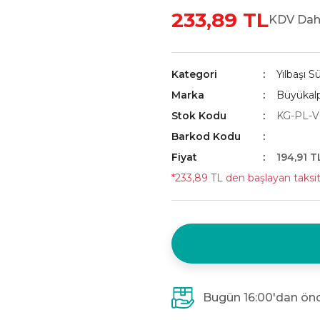
233,89 TL
KDV Dahi
Kategori
Yılbaşı Sü
Marka
Büyükalp
Stok Kodu
KG-PL-V
Barkod Kodu
Fiyat
194,91 T
*233,89 TL den başlayan taksitl
Bugün 16:00'dan önc