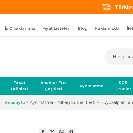
Türkiye
İş Ortaklarımız
Fiyat Listeleri
Blog
Hakkımızda
İle
Fırsat
Anahtar Priz
RGB
Aydınlatma
Ürünleri
Çeşitleri
Ürünler
Aydınlatma
Yılbaşı Süsleri Ledli
Büyükalpler 16 Y
Anasayfa