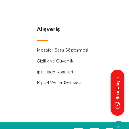
Alışveriş
Mesafeli Satış Sözleşmesi
şı Süsü 3 Metre 8 Animasyonlu Gün Işığı
Gizlilik ve Güvenlik
İptal İade Koşullari
Bize Ulaşın
Kişisel Veriler Politikası
TİR.
üyükalpler
aşı Süsü 3.5 Metre Eklemeli Günışığı