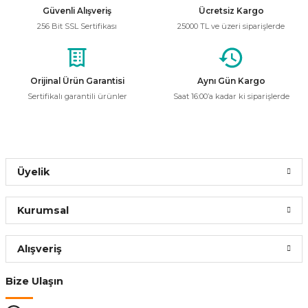
Güvenli Alışveriş
Ücretsiz Kargo
Ürün açıklamasında eksik bilgiler bulunuyor.
219,99 ₺
256 Bit SSL Sertifikası
25000 TL ve üzeri siparişlerde
Ürün bilgilerinde hatalar bulunuyor.
Ürün fiyatı diğer sitelerden daha pahalı.
Bu ürüne benzer farklı alternatifler olmalı.
Orijinal Ürün Garantisi
Aynı Gün Kargo
Sepete Ekle
Sertifikalı garantili ürünler
Saat 16:00’a kadar ki siparişlerde
Helios
%56
Helios HS 4010 15W Duvar Solar Aplik Beyaz Işık
Gönder
Üyelik
330,00 ₺
145,20 ₺
Kurumsal
Sepete Ekle
Alışveriş
CATA
%56
Bize Ulaşın
Cata CT-5245 10w Günışığı Mandarin Led Aplik