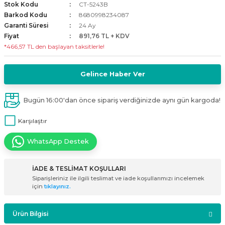
Stok Kodu
CT-5243B
i
ldaklar
Vavien Anahtarlar
Led Etanj Armatür
Audio Şifreli Şifresiz Zil Butonları
Barkod Kodu
8680998234087
Garanti Süresi
24 Ay
Fiyat
891,76 TL + KDV
Serileri
Lineer Aydınlatma Armatürleri
Audio Tek Butonlu Zil Panelleri
*466,57 TL den başlayan taksitlerle!
eri
ed
Magnetic Armatürler
Audio Villa Görüntülü Sistemler
Gelince Haber Ver
ikler
Ray Spot Armatürler
Audio Yan Sıra Butonlu Zil Panelleri
Bugün 16:00'dan önce sipariş verdiğinizde aynı gün kargoda!
izler
oseller
Sensörlü Armatürler
Diafon Sistemi Aksesuarları
Karşılaştır
rler
Tezgah Altı Armatürler
Santral - Güç Kaynağı
WhatsApp Destek
edli
Wallwasher Armatürler
Villa Setler
İADE & TESLİMAT KOŞULLARI
Siparişleriniz ile ilgili teslimat ve iade koşullarımızı incelemek
Yardımcı Ürünler
için
tıklayınız.
Ürün Bilgisi