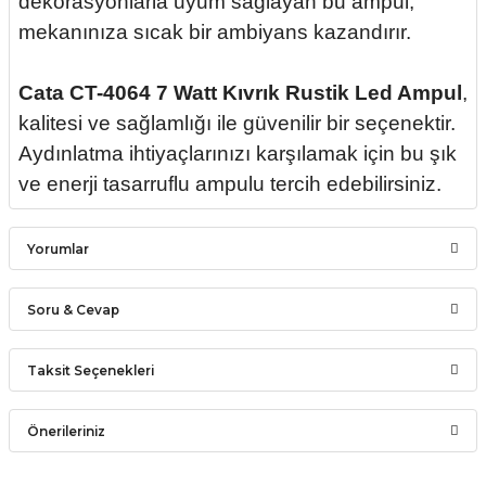
dekorasyonlarla uyum sağlayan bu ampul,
mekanınıza sıcak bir ambiyans kazandırır.
Cata CT-4064 7 Watt Kıvrık Rustik Led Ampul
,
kalitesi ve sağlamlığı ile güvenilir bir seçenektir.
Aydınlatma ihtiyaçlarınızı karşılamak için bu şık
ve enerji tasarruflu ampulu tercih edebilirsiniz.
Yorumlar
Soru & Cevap
Bu ürüne ilk yorumu siz yapın!
Taksit Seçenekleri
Ürün hakkında henüz soru sorulmamış.
Yorum Yaz
Önerileriniz
Soru Sor
Bu ürünün fiyat bilgisi, resim, ürün açıklamalarında ve diğer