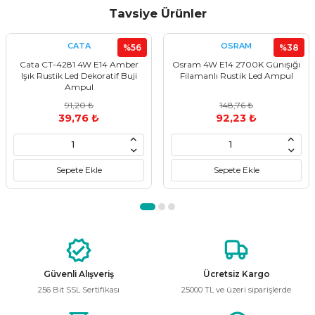
konularda yetersiz gördüğünüz noktaları öneri formunu
Tavsiye Ürünler
kullanarak tarafımıza iletebilirsiniz.
Görüş ve önerileriniz için teşekkür ederiz.
CATA
OSRAM
%56
%38
Cata CT-4281 4W E14 Amber
Osram 4W E14 2700K Günışığı
Ürün resmi kalitesiz, bozuk veya görüntülenemiyor.
Işık Rustik Led Dekoratif Buji
Filamanlı Rustik Led Ampul
Ampul
Ürün açıklamasında eksik bilgiler bulunuyor.
91,20 ₺
148,76 ₺
Ürün bilgilerinde hatalar bulunuyor.
39,76 ₺
92,23 ₺
Ürün fiyatı diğer sitelerden daha pahalı.
Bu ürüne benzer farklı alternatifler olmalı.
Sepete Ekle
Sepete Ekle
Gönder
Güvenli Alışveriş
Ücretsiz Kargo
256 Bit SSL Sertifikası
25000 TL ve üzeri siparişlerde