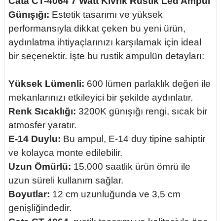
C
ata CT-4064 7 Watt Kıvrık Rustik Led Ampul
Günışığı:
Estetik tasarımı ve yüksek
performansıyla dikkat çeken bu yeni ürün,
aydınlatma ihtiyaçlarınızı karşılamak için ideal
bir seçenektir. İşte bu rustik ampulün detayları:
Yüksek Lümenli:
600 lümen parlaklık değeri ile
mekanlarınızı etkileyici bir şekilde aydınlatır.
Renk Sıcaklığı:
3200K günışığı rengi, sıcak bir
atmosfer yaratır.
E-14 Duylu:
Bu ampul, E-14 duy tipine sahiptir
ve kolayca monte edilebilir.
Uzun Ömürlü:
15.000 saatlik ürün ömrü ile
uzun süreli kullanım sağlar.
Boyutlar:
12 cm uzunluğunda ve 3,5 cm
genişliğindedir.