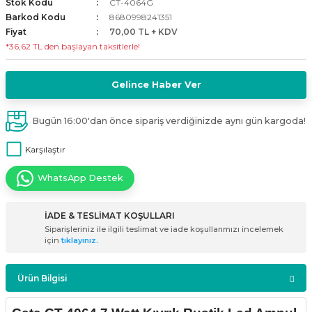
Stok Kodu
CT-4064G
i
ldaklar
Vavien Anahtarlar
Led Etanj Armatür
Audio Şifreli Şifresiz Zil Butonları
Barkod Kodu
8680998241351
Fiyat
70,00 TL + KDV
*36,62 TL den başlayan taksitlerle!
Serileri
Lineer Aydınlatma Armatürleri
Audio Tek Butonlu Zil Panelleri
eri
ed
Gelince Haber Ver
Magnetic Armatürler
Audio Villa Görüntülü Sistemler
ikler
Ray Spot Armatürler
Audio Yan Sıra Butonlu Zil Panelleri
Bugün 16:00'dan önce sipariş verdiğinizde aynı gün kargoda!
Karşılaştır
izler
oseller
Sensörlü Armatürler
Diafon Sistemi Aksesuarları
WhatsApp Destek
rler
Tezgah Altı Armatürler
Santral - Güç Kaynağı
İADE & TESLİMAT KOŞULLARI
edli
Wallwasher Armatürler
Villa Setler
Siparişleriniz ile ilgili teslimat ve iade koşullarımızı incelemek
için
tıklayınız.
Yardımcı Ürünler
Ürün Bilgisi