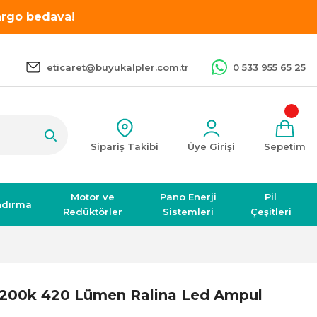
kargo bedava!
eticaret@buyukalpler.com.tr
0 533 955 65 25
Sipariş Takibi
Üye Girişi
Sepetim
Motor ve
Pano Enerji
Pil
ndırma
Redüktörler
Sistemleri
Çeşitleri
200k 420 Lümen Ralina Led Ampul