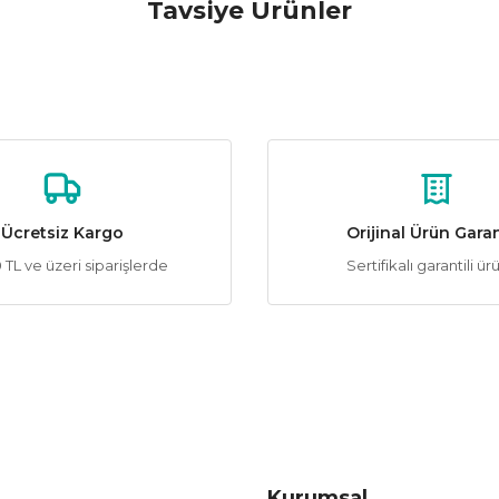
Tavsiye Ürünler
Yorum Yaz
Soru Sor
ACK
%62
 5W 3000K Ralina Led Ampul
212,20 ₺
558,43 ₺
ÜRÜN TÜKENMİŞTİR.
Ücretsiz Kargo
Orijinal Ürün Garan
TL ve üzeri siparişlerde
Sertifikalı garantili ür
Gönder
Kurumsal