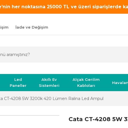
’nin her noktasına 25000 TL ve üzeri siparişlerde 
tişim
İade ve Değişim
Led
Akıllı Ev
Alçak Gerilim
Havala
Paneller
Sistemleri
Kabloları
ta CT-4208 5W 3200k 420 Lümen Ralina Led Ampul
Cata CT-4208 5W 3