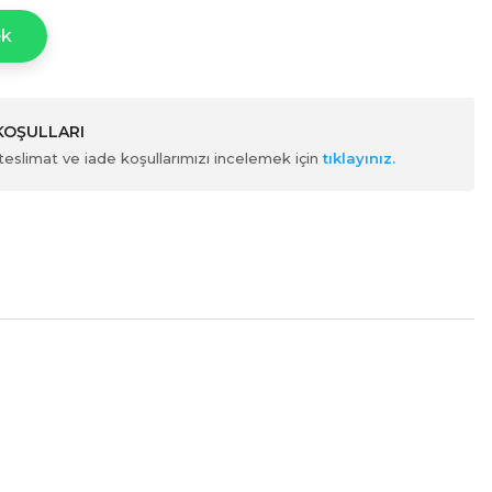
ek
 KOŞULLARI
ili teslimat ve iade koşullarımızı incelemek için
tıklayınız.