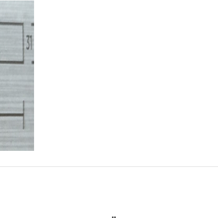
da yetersiz gördüğünüz noktaları öneri formunu kullanarak tarafımıza ile
Ürün hakkında henüz soru sorulmamış.
Bu ürüne ilk yorumu siz yapın!