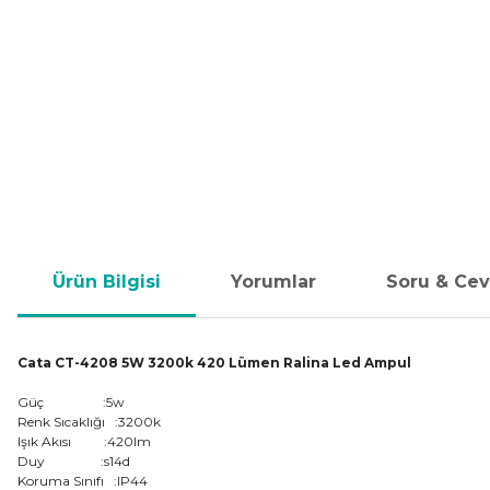
Ürün Bilgisi
Yorumlar
Soru & Ce
Cata CT-4208 5W 3200k 420 Lümen Ralina Led Ampul
Güç :5w
Renk Sıcaklığı :3200k
Işık Akısı :420lm
Duy :s14d
Koruma Sınıfı :IP44