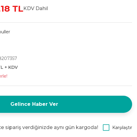
,18 TL
KDV Dahil
uller
8207357
TL + KDV
rle!
Gelince Haber Ver
e sipariş verdiğinizde aynı gün kargoda!
Karşılaştır