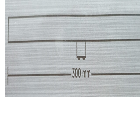
Bu ürünün fiyat bilgisi, resim, ürün açıklamalarında ve diğer konular
Görüş ve önerileriniz için teşekkür ederiz.