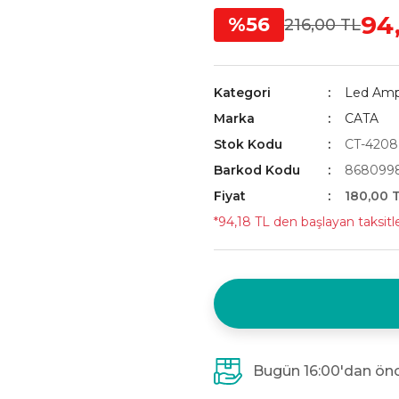
94
%56
216,00 TL
Kategori
Led Amp
Marka
CATA
Stok Kodu
CT-4208
Barkod Kodu
868099
Fiyat
180,00 
*94,18 TL den başlayan taksitle
Bugün 16:00'dan önc