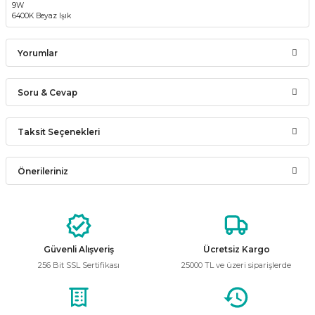
9W
6400K Beyaz Işık
Yorumlar
Soru & Cevap
Bu ürüne ilk yorumu siz yapın!
Taksit Seçenekleri
Ürün hakkında henüz soru sorulmamış.
Yorum Yaz
Önerileriniz
Soru Sor
Bu ürünün fiyat bilgisi, resim, ürün açıklamalarında ve diğer
konularda yetersiz gördüğünüz noktaları öneri formunu
kullanarak tarafımıza iletebilirsiniz.
Görüş ve önerileriniz için teşekkür ederiz.
Güvenli Alışveriş
Ücretsiz Kargo
256 Bit SSL Sertifikası
25000 TL ve üzeri siparişlerde
Ürün resmi kalitesiz, bozuk veya görüntülenemiyor.
Ürün açıklamasında eksik bilgiler bulunuyor.