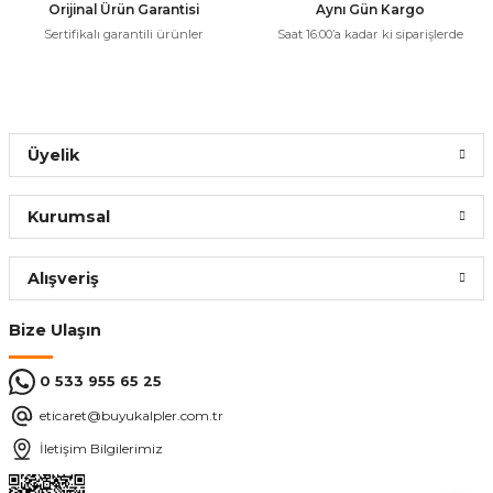
Ürün bilgilerinde hatalar bulunuyor.
Orijinal Ürün Garantisi
Aynı Gün Kargo
Sertifikalı garantili ürünler
Saat 16:00’a kadar ki siparişlerde
Ürün fiyatı diğer sitelerden daha pahalı.
Bu ürüne benzer farklı alternatifler olmalı.
Üyelik
Gönder
Kurumsal
Alışveriş
Bize Ulaşın
0 533 955 65 25
eticaret@buyukalpler.com.tr
İletişim Bilgilerimiz