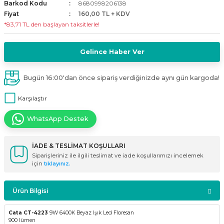
Barkod Kodu
8680998206138
i
ldaklar
Vavien Anahtarlar
Led Etanj Armatür
Audio Şifreli Şifresiz Zil Butonları
Fiyat
160,00 TL + KDV
*83,71 TL den başlayan taksitlerle!
Serileri
Lineer Aydınlatma Armatürleri
Audio Tek Butonlu Zil Panelleri
Gelince Haber Ver
eri
ed
Magnetic Armatürler
Audio Villa Görüntülü Sistemler
Bugün 16:00'dan önce sipariş verdiğinizde aynı gün kargoda!
ikler
Ray Spot Armatürler
Audio Yan Sıra Butonlu Zil Panelleri
Karşılaştır
izler
oseller
Sensörlü Armatürler
Diafon Sistemi Aksesuarları
WhatsApp Destek
rler
Tezgah Altı Armatürler
Santral - Güç Kaynağı
İADE & TESLİMAT KOŞULLARI
Siparişleriniz ile ilgili teslimat ve iade koşullarımızı incelemek
edli
Wallwasher Armatürler
Villa Setler
için
tıklayınız.
Yardımcı Ürünler
Ürün Bilgisi
Cata CT-4223
9W 6400K Beyaz Işık Led Floresan
900 lümen