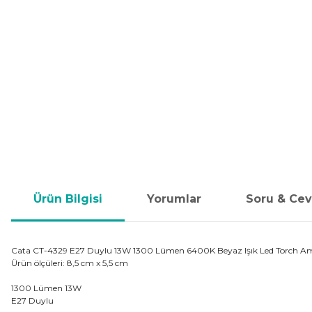
Ürün Bilgisi
Yorumlar
Soru & Ce
Cata CT-4329 E27 Duylu 13W 1300 Lümen 6400K Beyaz Işık Led Torch A
Ürün ölçüleri: 8,5 cm x 5,5 cm
1300 Lümen 13W
E27 Duylu