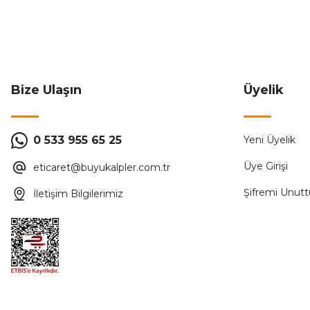
104,29 ₺
274,44 ₺
Sepete Ekle
Bize Ulaşın
Üyelik
CATA
0 533 955 65 25
Yeni Üyelik
Cata CT-4279 30W 300 Lümen Taşınabilir Şarjlı Torch Led 
Üye Girişi
eticaret@buyukalpler.com.tr
78,12 ₺
186,00 ₺
Şifremi Unut
İletişim Bilgilerimiz
ÜRÜN TÜKENMİŞTİR.