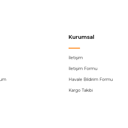
87,99 ₺
Sepete Ekle
Kurumsal
%58
İletişim
Ampul
İletişim Formu
tum
Havale Bildirim Formu
Kargo Takibi