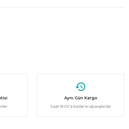
tebilirsiniz.
Helios
%56
os Hs 2030 40w Torch Led Ampul Beyaz Işık
124,08 ₺
282,00 ₺
Sepete Ekle
tisi
Aynı Gün Kargo
ünler
Saat 16:00’a kadar ki siparişlerde
d Ampul