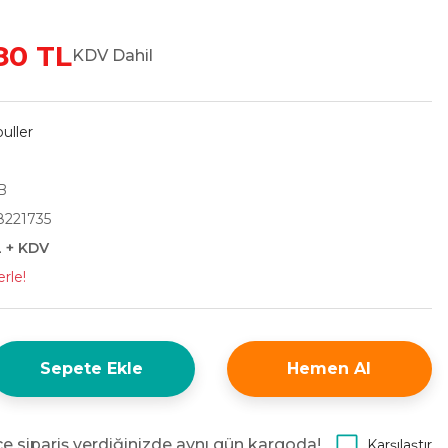
80 TL
KDV Dahil
uller
B
221735
L + KDV
rle!
Sepete Ekle
Hemen Al
e sipariş verdiğinizde aynı gün kargoda!
Karşılaştır