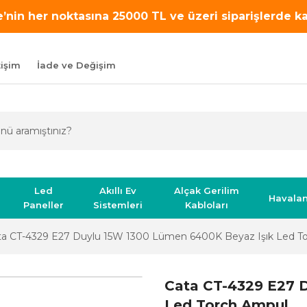
’nin her noktasına 25000 TL ve üzeri siparişlerde 
tişim
İade ve Değişim
Led
Akıllı Ev
Alçak Gerilim
Havala
Paneller
Sistemleri
Kabloları
ta CT-4329 E27 Duylu 15W 1300 Lümen 6400K Beyaz Işık Led T
Cata CT-4329 E27 
Led Torch Ampul