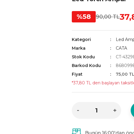
37,
%58
90,00 TL
Kategori
Led Amp
Marka
CATA
Stok Kodu
CT-4329
Barkod Kodu
8680998
Fiyat
75,00 T
*37,80 TL den başlayan taksitle
Bugün 16:00'dan önc