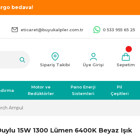
kargo bedava!
eticaret@buyukalpler.com.tr
0 533 955 65 25
Sipariş Takibi
Üye Girişi
Sepetim
Motor ve
Pano Enerji
Pil
ndırma
Redüktörler
Sistemleri
Çeşitleri
orch Ampul
Duylu 15W 1300 Lümen 6400K Beyaz Işık