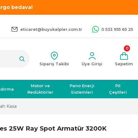
kargo bedava!
eticaret@buyukalpler.com.tr
0 533 955 65 25
0
Sipariş Takibi
Üye Girişi
Sepetim
Motor ve
Pano Enerji
Pil
ndırma
Redüktörler
Sistemleri
Çeşitleri
yah Kasa
es 25W Ray Spot Armatür 3200K