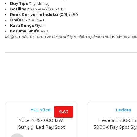
Duy Tipi:
Ray Montaj
Gerilim:
220-240V / 50-60Hz
Renk Geriverim İndeksi (CRI):
>80
Ömür:
15.000 Saat
Kasa Rengi:
Siyah
Koruma Sınıfı:
IP20
Mağaza, ofis, restoran ve dekoratif iç mekân aydınlatmaları
için ideal 
Bu ürünün fiyat bilgisi, resim, ürün açıklamalarında ve diğer konular
Görüş ve önerileriniz için teşekkür ederiz.
Ürün resmi kalitesiz, bozuk veya görüntülenemiyor.
Ürün açıklamasında eksik bilgiler bulunuyor.
Ürün bilgilerinde hatalar bulunuyor.
YCL Yücel
Ledera
%62
Ürün fiyatı diğer sitelerden daha pahalı.
Yücel YRS-1000 15W
Ledera ER30-01
Bu ürüne benzer farklı alternatifler olmalı.
Günışığı Led Ray Spot
3000K Ray Spot Siy
Mercekli Açı Aya