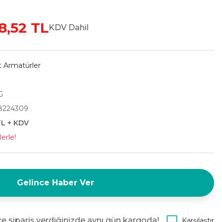
8,52 TL
KDV Dahil
 Armatürler
G
8224309
TL + KDV
erle!
Gelince Haber Ver
e sipariş verdiğinizde aynı gün kargoda!
Karşılaştır