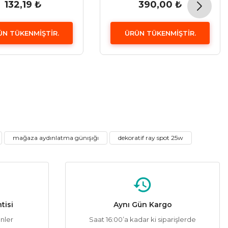
132,19 ₺
390,00 ₺
ÜN TÜKENMİŞTİR.
ÜRÜN TÜKENMİŞTİR.
mağaza aydınlatma günışığı
dekoratif ray spot 25w
tisi
Aynı Gün Kargo
ünler
Saat 16:00’a kadar ki siparişlerde