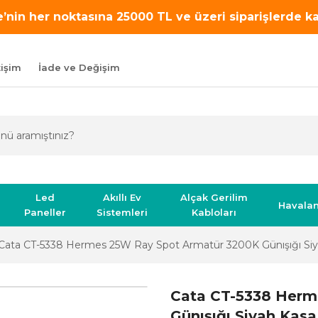
’nin her noktasına 25000 TL ve üzeri siparişlerde 
tişim
İade ve Değişim
Led
Akıllı Ev
Alçak Gerilim
Havala
Paneller
Sistemleri
Kabloları
Cata CT-5338 Hermes 25W Ray Spot Armatür 3200K Günışığı Si
Cata CT-5338 Herm
Günışığı Siyah Kasa