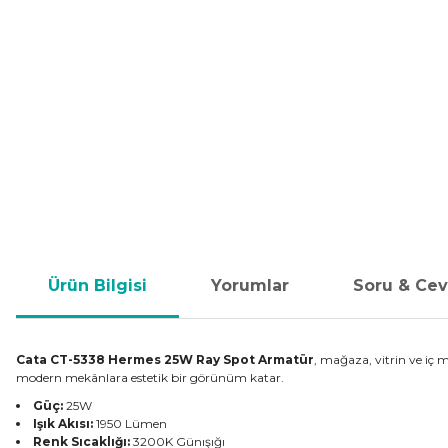
Ürün Bilgisi
Yorumlar
Soru & Ce
Cata CT-5338 Hermes 25W Ray Spot Armatür
, mağaza, vitrin ve iç 
modern mekânlara estetik bir görünüm katar.
Güç:
25W
Işık Akısı:
1950 Lümen
Renk Sıcaklığı:
3200K Günışığı