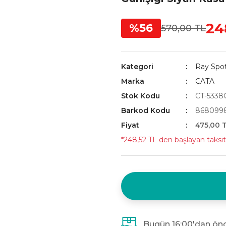
24
%56
570,00 TL
Kategori
Ray Spot
Marka
CATA
Stok Kodu
CT-5338
Barkod Kodu
868099
Fiyat
475,00 
*248,52 TL den başlayan taksitl
Bugün 16:00'dan önc