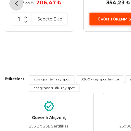
206,47 ₺
354,23 ₺
543,35 ₺
Sepete Ekle
ÜRÜN TÜKENMİŞ
Etiketler :
25w günışığı ray spot
3200k ray spot lamba
enerji tasarruflu ray spot
Güvenli Alışveriş
256 Bit SSL Sertifikası
25000 