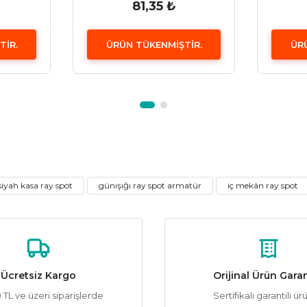
81,35 ₺
TİR.
ÜRÜN TÜKENMİŞTİR.
ÜR
Gönder
siyah kasa ray spot
günışığı ray spot armatür
iç mekân ray spot
Ücretsiz Kargo
Orijinal Ürün Garan
TL ve üzeri siparişlerde
Sertifikalı garantili ür