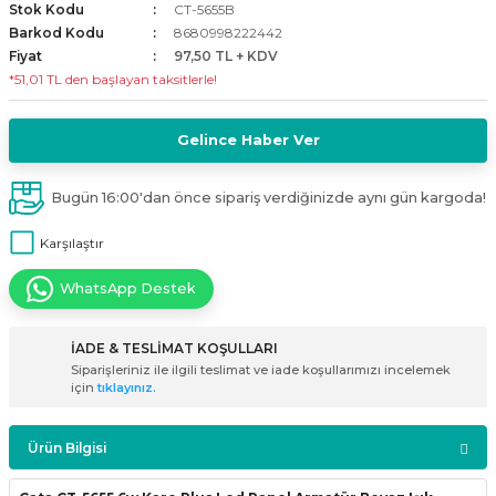
Stok Kodu
CT-5655B
i
ldaklar
Vavien Anahtarlar
Led Etanj Armatür
Audio Şifreli Şifresiz Zil Butonları
Barkod Kodu
8680998222442
Fiyat
97,50 TL + KDV
*51,01 TL den başlayan taksitlerle!
Serileri
Lineer Aydınlatma Armatürleri
Audio Tek Butonlu Zil Panelleri
eri
ed
Magnetic Armatürler
Audio Villa Görüntülü Sistemler
Gelince Haber Ver
ikler
Ray Spot Armatürler
Audio Yan Sıra Butonlu Zil Panelleri
Bugün 16:00'dan önce sipariş verdiğinizde aynı gün kargoda!
Karşılaştır
izler
oseller
Sensörlü Armatürler
Diafon Sistemi Aksesuarları
WhatsApp Destek
rler
Tezgah Altı Armatürler
Santral - Güç Kaynağı
İADE & TESLİMAT KOŞULLARI
edli
Wallwasher Armatürler
Villa Setler
Siparişleriniz ile ilgili teslimat ve iade koşullarımızı incelemek
için
tıklayınız.
Yardımcı Ürünler
Ürün Bilgisi