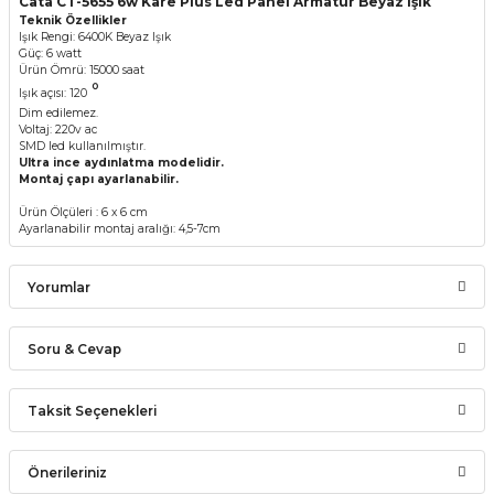
Cata CT-5655 6w Kare Plus Led Panel Armatür Beyaz Işık
Teknik Özellikler
Işık Rengi: 6400K Beyaz Işık
Güç: 6 watt
Ürün Ömrü: 15000 saat
°
Işık açısı: 120
Dim edilemez.
Voltaj: 220v ac
SMD led kullanılmıştır.
Ultra ince aydınlatma modelidir.
Montaj çapı ayarlanabilir.
Ürün Ölçüleri : 6 x 6 cm
Ayarlanabilir montaj aralığı: 4,5-7cm
Yorumlar
Soru & Cevap
Bu ürüne ilk yorumu siz yapın!
Taksit Seçenekleri
Ürün hakkında henüz soru sorulmamış.
Yorum Yaz
Önerileriniz