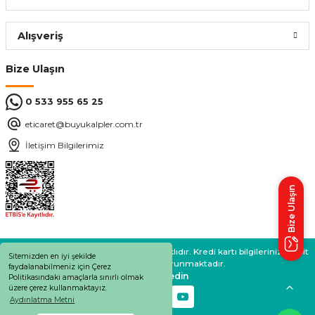
Sepete Ekle
Alışveriş
CATA
%56
Bize Ulaşın
Cata CT-5657 15w Kare Plus Beyaz Işık Led Panel Armatür
0 533 955 65 25
216,00 ₺
eticaret@buyukalpler.com.tr
94,18 ₺
İletişim Bilgilerimiz
ÜRÜN TÜKENMİŞTİR.
Bize Ulaşın
BÜYÜKALPLER 2024 © Tüm Hakları Saklıdır. Kredi kartı bilgileriniz 256bit
Sitemizden en iyi şekilde
SSL sertifikası ile korunmaktadır.
faydalanabilmeniz için Çerez
Bizi takip edin
Politikasındaki amaçlarla sınırlı olmak
üzere çerez kullanmaktayız.
Aydınlatma Metni