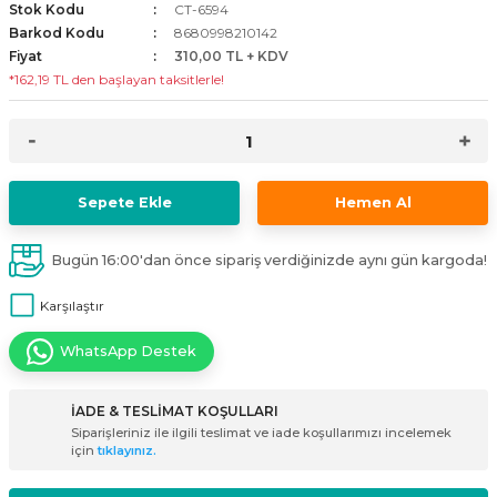
Stok Kodu
CT-6594
i
ldaklar
Vavien Anahtarlar
Led Etanj Armatür
Audio Şifreli Şifresiz Zil Butonları
Barkod Kodu
8680998210142
Fiyat
310,00 TL + KDV
*162,19 TL den başlayan taksitlerle!
Serileri
Lineer Aydınlatma Armatürleri
Audio Tek Butonlu Zil Panelleri
eri
ed
Magnetic Armatürler
Audio Villa Görüntülü Sistemler
ikler
Ray Spot Armatürler
Audio Yan Sıra Butonlu Zil Panelleri
Sepete Ekle
Hemen Al
izler
oseller
Sensörlü Armatürler
Diafon Sistemi Aksesuarları
Bugün 16:00'dan önce sipariş verdiğinizde aynı gün kargoda!
rler
Tezgah Altı Armatürler
Santral - Güç Kaynağı
Karşılaştır
WhatsApp Destek
edli
Wallwasher Armatürler
Villa Setler
Yardımcı Ürünler
İADE & TESLİMAT KOŞULLARI
Siparişleriniz ile ilgili teslimat ve iade koşullarımızı incelemek
için
tıklayınız.