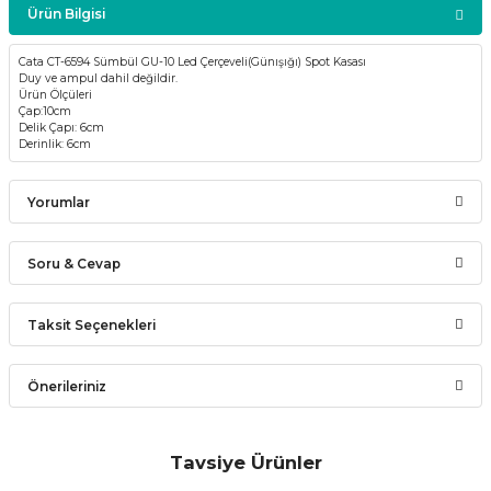
Ürün Bilgisi
Cata CT-6594 Sümbül GU-10 Led Çerçeveli(Günışığı) Spot Kasası
Duy ve ampul dahil değildir.
Ürün Ölçüleri
Çap:10cm
Delik Çapı: 6cm
Derinlik: 6cm
Yorumlar
Soru & Cevap
Bu ürüne ilk yorumu siz yapın!
Taksit Seçenekleri
Ürün hakkında henüz soru sorulmamış.
Yorum Yaz
Önerileriniz
Soru Sor
Bu ürünün fiyat bilgisi, resim, ürün açıklamalarında ve diğer
konularda yetersiz gördüğünüz noktaları öneri formunu
Tavsiye Ürünler
kullanarak tarafımıza iletebilirsiniz.