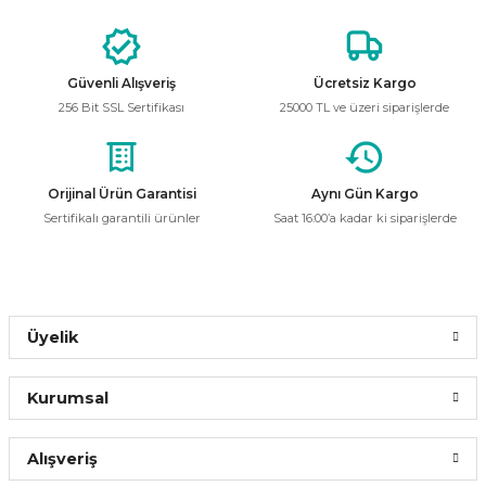
CATA
%56
Görüş ve önerileriniz için teşekkür ederiz.
Cata CT-5040 Jaguar Beyaz GU-10 Duylu Boş Spot Kasası
Ürün resmi kalitesiz, bozuk veya görüntülenemiyor.
Güvenli Alışveriş
Ücretsiz Kargo
Ürün açıklamasında eksik bilgiler bulunuyor.
60,00 ₺
256 Bit SSL Sertifikası
25000 TL ve üzeri siparişlerde
26,16 ₺
Ürün bilgilerinde hatalar bulunuyor.
Ürün fiyatı diğer sitelerden daha pahalı.
Bu ürüne benzer farklı alternatifler olmalı.
Orijinal Ürün Garantisi
Aynı Gün Kargo
Sepete Ekle
Sertifikalı garantili ürünler
Saat 16:00’a kadar ki siparişlerde
CATA
%56
Cata CT-5004 Puma GU-10 Siyah Boş Kasa
Gönder
Üyelik
84,00 ₺
36,62 ₺
Kurumsal
Sepete Ekle
Alışveriş