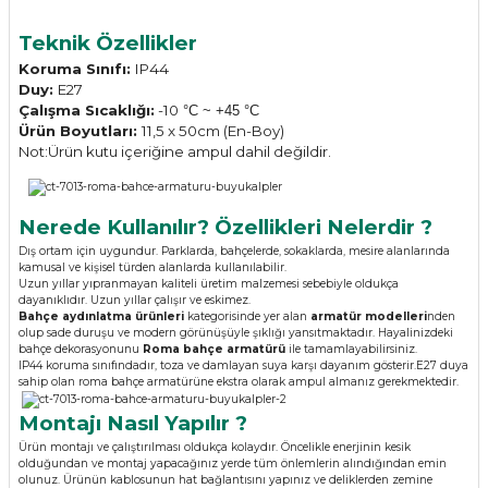
Teknik Özellikler
Koruma Sınıfı:
IP44
Duy:
E27
Çalışma Sıcaklığı:
-10
°C
~ +45
°C
Ürün Boyutları:
11,5 x 50cm (En-Boy)
Not:Ürün kutu içeriğine ampul dahil değildir.
Nerede Kullanılır? Özellikleri Nelerdir ?
Dış ortam için uygundur. Parklarda, bahçelerde, sokaklarda, mesire alanlarında
kamusal ve kişisel türden alanlarda kullanılabilir.
Uzun yıllar yıpranmayan kaliteli üretim malzemesi sebebiyle oldukça
dayanıklıdır. Uzun yıllar çalışır ve eskimez.
Bahçe aydınlatma ürünleri
kategorisinde yer alan
armatür modelleri
nden
olup sade duruşu ve modern görünüşüyle şıklığı yansıtmaktadır. Hayalinizdeki
bahçe dekorasyonunu
Roma bahçe armatürü
ile tamamlayabilirsiniz.
IP44 koruma sınıfındadır, toza ve damlayan suya karşı dayanım gösterir.E27 duya
sahip olan roma bahçe armatürüne ekstra olarak ampul almanız gerekmektedir.
Montajı Nasıl Yapılır ?
Ürün montajı ve çalıştırılması oldukça kolaydır. Öncelikle enerjinin kesik
olduğundan ve montaj yapacağınız yerde tüm önlemlerin alındığından emin
olunuz. Ürünün kablosunun hat bağlantısını yapınız ve deliklerden zemine