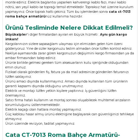
monte ediniz. Elektrik bağlantısı yaparken kahverengi kablo fazı, mavi kablo
nötrü, sarı yeşil kablo ise toprağı temsil etmektedir. Topraksız hat üzerine kurulum
yapmayınız. Önce toprak hattı çekiniz. Tüm bu işlemlerden sonra
cata ct-7013
roma bahçe armatürü
nüz kullanıma hazırdır.
Ürünü Tesliminde Nelere Dikkat Edilmeli?
Büyükalpler
'i diğer firmalardan ayıran en büyük hizmeti :
Aynı gün kargo
imkanı!
Kargolarınızın sizlere sapasağlam ulaşması için elimizden gelen tüm özeni
gösteriyoruz. Yine de sizler kargonuzu teslim almadan önce lütfen kontrol ediniz.
Nakliye aşamasında zarar gören kargonuzun değişimini kargo firmasından ya da
ambar firmasından talep ediniz.
Ürünle birlikte gelmesi gereken tüm aksesuarların kutu içeriğinde olduğundan
emin olunuz.
Fiziksel olarak gönderilen fiş, fatura ya da mail adresinize gönderilen faturanızı
lütfen saklayınız.
Ürünü amacı dışında kullanmayınız. Amacı dışında kullanılan tüm ürünlerin
garanti kapsamı dışında olduğunu unutmayınız.
Elektrik ve montajı lütfen yetkin kişilere yaptırınız. İş güvenliğini lütfen
önemseyiniz.
Satıcı firma hatalı kullanım ve montaj sonrası oluşabilecek muhtemel arızaların
sorumluluğunu üstlenmemektedir.
Elektrik kaçağı olan hatlara montaj yapmayınız.
Güç kablosu hasar almış ürünü elektriğine bağlayarak can güvenliğinizi tehlikeye
atmayınız.
Ürün üzerinde revizyon, tadilat yapmayınız.
Cata CT-7013 Roma Bahçe Armatürü-