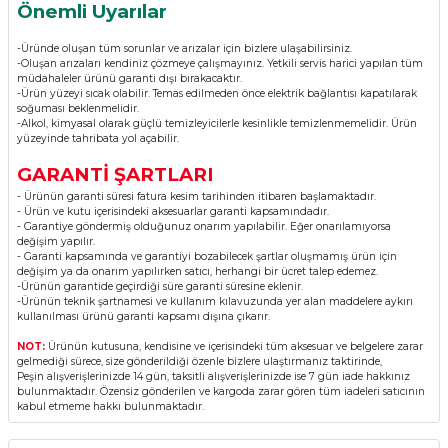
Önemli Uyarılar
-Üründe oluşan tüm sorunlar ve arızalar için bizlere ulaşabilirsiniz.
-Oluşan arızaları kendiniz çözmeye çalışmayınız. Yetkili servis harici yapılan tüm
müdahaleler ürünü garanti dışı bırakacaktır.
-Ürün yüzeyi sıcak olabilir. Temas edilmeden önce elektrik bağlantısı kapatılarak
soğuması beklenmelidir.
-Alkol, kimyasal olarak güçlü temizleyicilerle kesinlikle temizlenmemelidir. Ürün
yüzeyinde tahribata yol açabilir.
GARANTİ ŞARTLARI
- Ürünün garanti süresi fatura kesim tarihinden itibaren başlamaktadır.
- Ürün ve kutu içerisindeki aksesuarlar garanti kapsamındadır.
- Garantiye göndermiş olduğunuz onarım yapılabilir. Eğer onarılamıyorsa
değişim yapılır.
- Garanti kapsamında ve garantiyi bozabilecek şartlar oluşmamış ürün için
değişim ya da onarım yapılırken satıcı, herhangi bir ücret talep edemez.
-Ürünün garantide geçirdiği süre garanti süresine eklenir.
-Ürünün teknik şartnamesi ve kullanım kılavuzunda yer alan maddelere aykırı
kullanılması ürünü garanti kapsamı dışına çıkarır.
NOT:
Ürünün kutusuna, kendisine ve içerisindeki tüm aksesuar ve belgelere zarar
gelmediği sürece, size gönderildiği özenle bizlere ulaştırmanız taktirinde,
Peşin alışverişlerinizde 14 gün, taksitli alışverişlerinizde ise 7 gün iade hakkınız
bulunmaktadır. Özensiz gönderilen ve kargoda zarar gören tüm iadeleri satıcının
kabul etmeme hakkı bulunmaktadır.