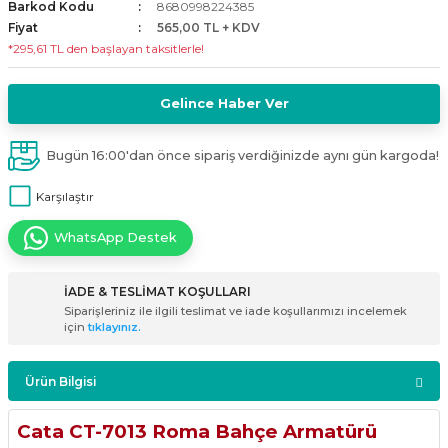
Barkod Kodu
8680998224385
i
ldaklar
Vavien Anahtarlar
Led Etanj Armatür
Audio Şifreli Şifresiz Zil Butonları
Fiyat
565,00 TL + KDV
*295,61 TL den başlayan taksitlerle!
Serileri
Lineer Aydınlatma Armatürleri
Audio Tek Butonlu Zil Panelleri
Gelince Haber Ver
eri
ed
Magnetic Armatürler
Audio Villa Görüntülü Sistemler
Bugün 16:00'dan önce sipariş verdiğinizde aynı gün kargoda!
ikler
Ray Spot Armatürler
Audio Yan Sıra Butonlu Zil Panelleri
Karşılaştır
izler
oseller
Sensörlü Armatürler
Diafon Sistemi Aksesuarları
WhatsApp Destek
rler
Tezgah Altı Armatürler
Santral - Güç Kaynağı
İADE & TESLİMAT KOŞULLARI
Siparişleriniz ile ilgili teslimat ve iade koşullarımızı incelemek
edli
Wallwasher Armatürler
Villa Setler
için
tıklayınız.
Yardımcı Ürünler
Ürün Bilgisi
Cata CT-7013 Roma Bahçe Armatürü