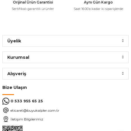
Orijinal Ürün Garantisi
Aynı Gün Kargo
Sepete Ekle
Sertifikalı garantili ürünler
Saat 16:00’a kadar ki siparişlerde
CATA
%56
Cata CT-5421 Foça Sıva Üstü Armatür (Siyah+Krom) GU10 Duylu
Gönder
Üyelik
270,00 ₺
117,72 ₺
Kurumsal
ÜRÜN TÜKENMİŞTİR.
Alışveriş
CATA
%56
Bize Ulaşın
Cata CT-5422 Çeşme GU10 Aplik
0 533 955 65 25
216,00 ₺
eticaret@buyukalpler.com.tr
94,18 ₺
İletişim Bilgilerimiz
ÜRÜN TÜKENMİŞTİR.