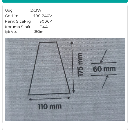
Güç :2x3W
Gerilim :100-240V
Renk Sıcaklığı :3000K
Koruma Sınıfı :IP44
Işık Akısı :350lm