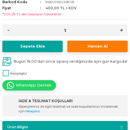
Barkod Kodu
8680998226808
i
ldaklar
Vavien Anahtarlar
Led Etanj Armatür
Audio Şifreli Şifresiz Zil Butonları
Fiyat
400,00 TL + KDV
*209,28 TL den başlayan taksitlerle!
Serileri
Lineer Aydınlatma Armatürleri
Audio Tek Butonlu Zil Panelleri
eri
ed
Magnetic Armatürler
Audio Villa Görüntülü Sistemler
Sepete Ekle
Hemen Al
ikler
Ray Spot Armatürler
Audio Yan Sıra Butonlu Zil Panelleri
Bugün 16:00'dan önce sipariş verdiğinizde aynı gün kargoda!
izler
oseller
Sensörlü Armatürler
Diafon Sistemi Aksesuarları
Karşılaştır
rler
Tezgah Altı Armatürler
Santral - Güç Kaynağı
WhatsApp Destek
edli
Wallwasher Armatürler
Villa Setler
İADE & TESLİMAT KOŞULLARI
Yardımcı Ürünler
Siparişleriniz ile ilgili teslimat ve iade koşullarımızı incelemek
için
tıklayınız.
Ürün Bilgisi