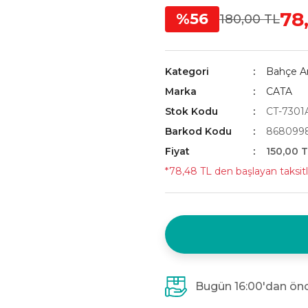
78
%56
180,00 TL
Kategori
Bahçe Ar
Marka
CATA
Stok Kodu
CT-7301
Barkod Kodu
868099
Fiyat
150,00 
*78,48 TL den başlayan taksitl
Bugün 16:00'dan önc