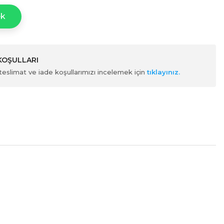
ek
 KOŞULLARI
ili teslimat ve iade koşullarımızı incelemek için
tıklayınız.