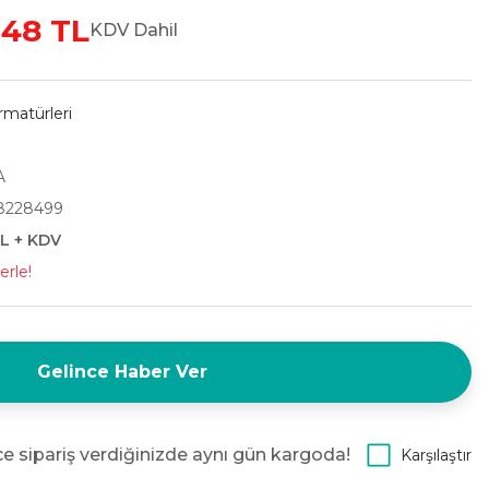
,48 TL
KDV Dahil
matürleri
A
8228499
TL + KDV
erle!
Gelince Haber Ver
e sipariş verdiğinizde aynı gün kargoda!
Karşılaştır