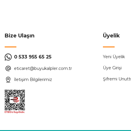
601,68 ₺
1.380,00 ₺
Sepete Ekle
Bize Ulaşın
Üyelik
Forlife
0 533 955 65 25
Yeni Üyelik
Forlife FL-3122 Cobra Solar Sistem Kazıklı Bahçe Armatür
Üye Girişi
eticaret@buyukalpler.com.tr
350,00 ₺
Şifremi Unut
İletişim Bilgilerimiz
ÜRÜN TÜKENMİŞTİR.
CATA
%5
Cata CT-7300 Led Kazıklı Bahçe Armatürü Yeşil Işık PLAST