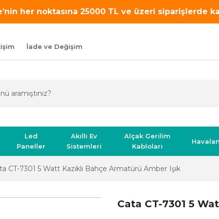
’nin her noktasına 25000 TL ve üzeri siparişlerde 
tişim
İade ve Değişim
Led
Akıllı Ev
Alçak Gerilim
Havala
Paneller
Sistemleri
Kabloları
ta CT-7301 5 Watt Kazıklı Bahçe Armatürü Amber Işık
Cata CT-7301 5 Wat