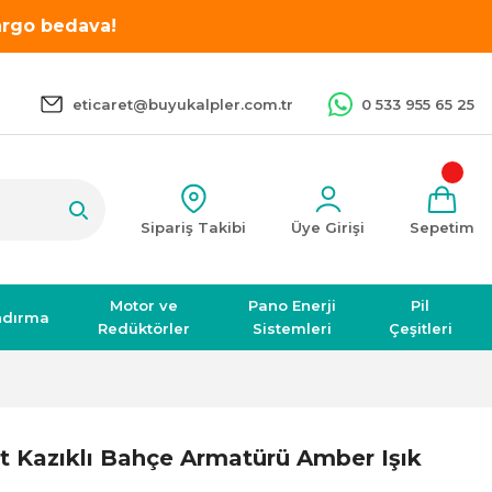
kargo bedava!
eticaret@buyukalpler.com.tr
0 533 955 65 25
Sipariş Takibi
Üye Girişi
Sepetim
Motor ve
Pano Enerji
Pil
ndırma
Redüktörler
Sistemleri
Çeşitleri
t Kazıklı Bahçe Armatürü Amber Işık