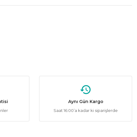
tebilirsiniz.
%56
ğı PLASTİK
tisi
Aynı Gün Kargo
ünler
Saat 16:00’a kadar ki siparişlerde
%56
Armatürü Yeşil Işık