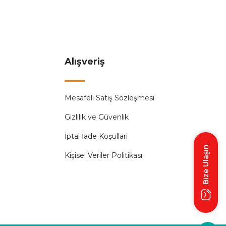
Alışveriş
%56
Mesafeli Satış Sözleşmesi
ırmızı Işık PLASTİK
Gizlilik ve Güvenlik
İptal İade Koşullari
Bize Ulaşın
Kişisel Veriler Politikası