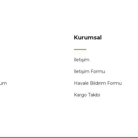
601,68 ₺
1.380,00 ₺
Sepete Ekle
Kurumsal
CATA
İletişim
ü 5w 400LM
Cata CT-7300 Led Kazıklı Bahçe Armatürü K
İletişim Formu
125,57 ₺
288,00 ₺
tum
Havale Bildirim Formu
Kargo Takibi
ÜRÜN TÜKENMİŞTİR.
6
İK