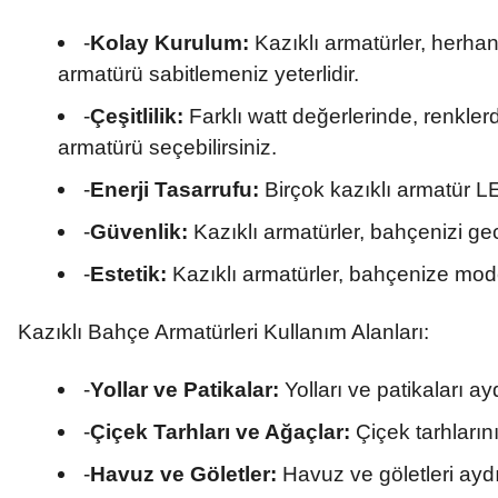
-
Kolay Kurulum:
Kazıklı armatürler, herhan
armatürü sabitlemeniz yeterlidir.
-
Çeşitlilik:
Farklı watt değerlerinde, renkler
armatürü seçebilirsiniz.
-
Enerji Tasarrufu:
Birçok kazıklı armatür LE
-
Güvenlik:
Kazıklı armatürler, bahçenizi ge
-
Estetik:
Kazıklı armatürler, bahçenize mode
Kazıklı Bahçe Armatürleri Kullanım Alanları:
-
Yollar ve Patikalar:
Yolları ve patikaları a
-
Çiçek Tarhları ve Ağaçlar:
Çiçek tarhlarını
-
Havuz ve Göletler:
Havuz ve göletleri aydı