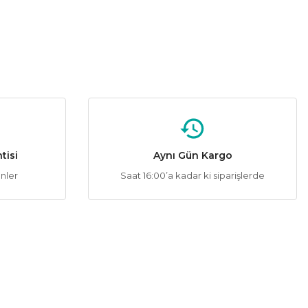
Pelsan
%40
a 40W Masa Lambası-Pembe Renk
154,48 ₺
257,47 ₺
ÜRÜN TÜKENMİŞTİR.
tisi
Aynı Gün Kargo
ünler
Saat 16:00’a kadar ki siparişlerde