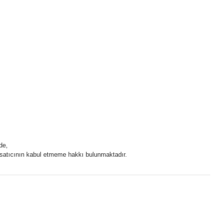
de,
ri satıcının kabul etmeme hakkı bulunmaktadır.
tebilirsiniz.