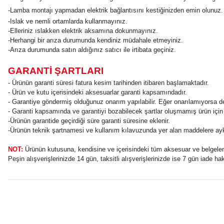
-Lamba montajı yapmadan elektrik bağlantısını kestiğinizden emin olunuz.
-Islak ve nemli ortamlarda kullanmayınız.
-Elleriniz ıslakken elektrik aksamına dokunmayınız.
-Herhangi bir arıza durumunda kendiniz müdahale etmeyiniz.
-Arıza durumunda satın aldığınız satıcı ile irtibata geçiniz.
GARANTİ ŞARTLARI
- Ürünün garanti süresi fatura kesim tarihinden itibaren başlamaktadır.
- Ürün ve kutu içerisindeki aksesuarlar garanti kapsamındadır.
- Garantiye göndermiş olduğunuz onarım yapılabilir. Eğer onarılamıyorsa de
- Garanti kapsamında ve garantiyi bozabilecek şartlar oluşmamış ürün için 
-Ürünün garantide geçirdiği süre garanti süresine eklenir.
-Ürünün teknik şartnamesi ve kullanım kılavuzunda yer alan maddelere aykı
NOT:
Ürünün kutusuna, kendisine ve içerisindeki tüm aksesuar ve belgelere 
Peşin alışverişlerinizde 14 gün, taksitli alışverişlerinizde ise 7 gün iad
Bu ürünün fiyat bilgisi, resim, ürün açıklamalarında ve diğer konular
Görüş ve önerileriniz için teşekkür ederiz.