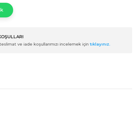
ek
 KOŞULLARI
ili teslimat ve iade koşullarımızı incelemek için
tıklayınız.