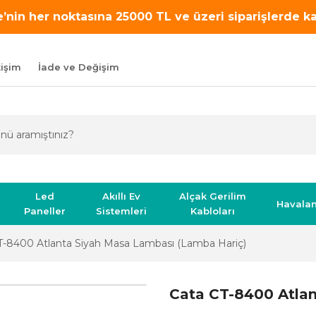
’nin her noktasına 25000 TL ve üzeri siparişlerde 
tişim
İade ve Değişim
Led
Akıllı Ev
Alçak Gerilim
Havala
Paneller
Sistemleri
Kabloları
T-8400 Atlanta Siyah Masa Lambası (Lamba Hariç)
Cata CT-8400 Atlan