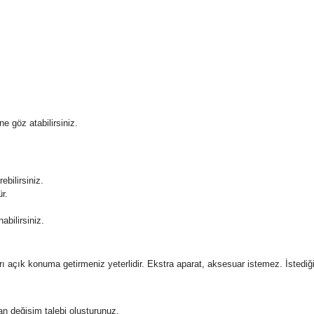
 göz atabilirsiniz.
bilirsiniz.
r.
abilirsiniz.
 açık konuma getirmeniz yeterlidir. Ekstra aparat, aksesuar istemez. İstediğ
an değişim talebi oluşturunuz.