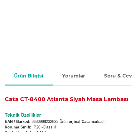
Ürün Bilgisi
Yorumlar
Soru & Ce
Cata CT-8400 Atlanta Siyah Masa Lambası
Teknik Özellikler
EAN / Barkod:
8680998232823 Ürün
orjinal Cata
markadır.
Koruma Sınıfı:
IP20 -Class II