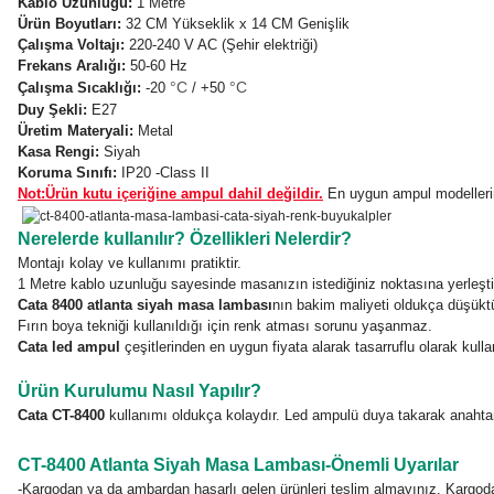
Kablo Uzunluğu:
1 Metre
Ürün Boyutları:
32 CM Yükseklik x 14 CM Genişlik
Çalışma Voltajı:
220-240 V AC (Şehir elektriği)
Frekans Aralığı:
50-60 Hz
°C
°C
Çalışma Sıcaklığı:
-20
/ +50
Duy Şekli:
E27
Üretim
Materyali
:
Metal
Kasa Rengi:
Siyah
Koruma Sınıfı:
IP20 -Class II
Not:Ürün kutu içeriğine ampul dahil değildir.
En uygun ampul modellerine
Nerelerde kullanılır? Özellikleri Nelerdir?
Montajı kolay ve kullanımı pratiktir.
1 Metre kablo uzunluğu sayesinde masanızın istediğiniz noktasına yerleştire
Cata 8400 atlanta siyah masa lambası
nın bakim maliyeti oldukça düşüktü
Fırın boya tekniği kullanıldığı için renk atması sorunu yaşanmaz.
Cata led ampul
çeşitlerinden en uygun fiyata alarak tasarruflu olarak kullan
Ürün Kurulumu Nasıl Yapılır?
Cata CT-8400
kullanımı oldukça kolaydır. Led ampulü duya takarak anahtarı
CT-8400 Atlanta Siyah Masa Lambası-Önemli Uyarılar
-Kargodan ya da ambardan hasarlı gelen ürünleri teslim almayınız. Kargod