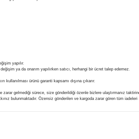
ğişim yapılır.
değişim ya da onarım yapılırken satıcı, herhangi bir ücret talep edemez.
rı kullanılması ürünü garanti kapsamı dışına çıkarır.
zarar gelmediği sürece, size gönderildiği özenle bizlere ulaştırmanız taktirin
e hakkınız bulunmaktadır. Özensiz gönderilen ve kargoda zarar gören tüm iadele
da yetersiz gördüğünüz noktaları öneri formunu kullanarak tarafımıza ile
Ürün hakkında henüz soru sorulmamış.
Bu ürüne ilk yorumu siz yapın!