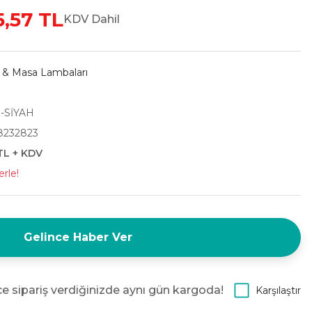
5,57 TL
KDV Dahil
r & Masa Lambaları
-SİYAH
8232823
TL + KDV
erle!
Gelince Haber Ver
e sipariş verdiğinizde aynı gün kargoda!
Karşılaştır