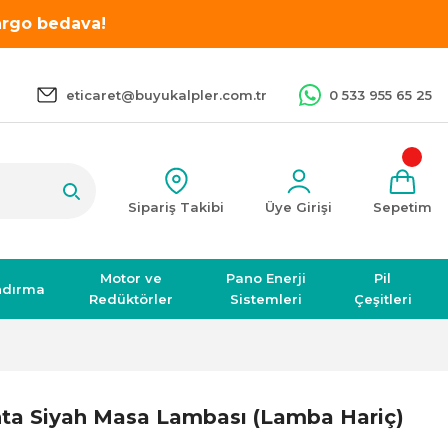
kargo bedava!
eticaret@buyukalpler.com.tr
0 533 955 65 25
Sipariş Takibi
Üye Girişi
Sepetim
Motor ve
Pano Enerji
Pil
ndırma
Redüktörler
Sistemleri
Çeşitleri
ta Siyah Masa Lambası (Lamba Hariç)