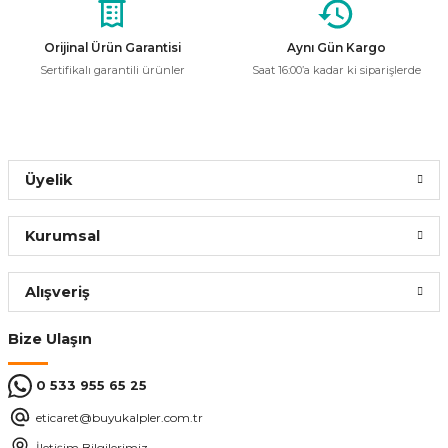
Ürün fiyatı diğer sitelerden daha pahalı.
Bu ürüne benzer farklı alternatifler olmalı.
ÜRÜN TÜKENMİŞTİR.
Orijinal Ürün Garantisi
Aynı Gün Kargo
Sertifikalı garantili ürünler
Saat 16:00’a kadar ki siparişlerde
SYLVANIA
SYLVANIA BL368 20w UV-A Ultraviyole Sinek Ampul
Gönder
Üyelik
35,58 ₺
Kurumsal
ÜRÜN TÜKENMİŞTİR.
Alışveriş
Aukes
Bize Ulaşın
Aukes MWD-009 2 IN 1 Raket+ Sinek Öldürücü
0 533 955 65 25
254,23 ₺
eticaret@buyukalpler.com.tr
İletişim Bilgilerimiz