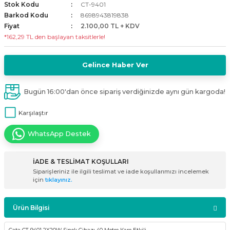
Stok Kodu
CT-9401
i
ldaklar
Vavien Anahtarlar
Led Etanj Armatür
Audio Şifreli Şifresiz Zil Butonları
Barkod Kodu
8698943819838
Fiyat
2.100,00 TL + KDV
*162,29 TL den başlayan taksitlerle!
Serileri
Lineer Aydınlatma Armatürleri
Audio Tek Butonlu Zil Panelleri
eri
ed
Magnetic Armatürler
Audio Villa Görüntülü Sistemler
Gelince Haber Ver
ikler
Ray Spot Armatürler
Audio Yan Sıra Butonlu Zil Panelleri
Bugün 16:00'dan önce sipariş verdiğinizde aynı gün kargoda!
Karşılaştır
izler
oseller
Sensörlü Armatürler
Diafon Sistemi Aksesuarları
WhatsApp Destek
rler
Tezgah Altı Armatürler
Santral - Güç Kaynağı
İADE & TESLİMAT KOŞULLARI
edli
Wallwasher Armatürler
Villa Setler
Siparişleriniz ile ilgili teslimat ve iade koşullarımızı incelemek
için
tıklayınız.
Yardımcı Ürünler
Ürün Bilgisi