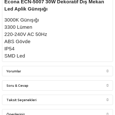
Econa ECN-5007 30W Dekoratif Dış Mekan
Led Aplik Günışığı
3000K Günışığı
3300 Lümen
220-240V AC 50Hz
ABS Gövde
IP54
SMD Led
Yorumlar
Soru & Cevap
Bu ürüne ilk yorumu siz yapın!
Taksit Seçenekleri
Ürün hakkında henüz soru sorulmamış.
Yorum Yaz
Önerileriniz