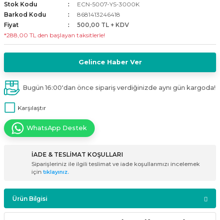
Stok Kodu
ECN-5007-YS-3000K
i
ldaklar
Vavien Anahtarlar
Led Etanj Armatür
Audio Şifreli Şifresiz Zil Butonları
Barkod Kodu
8681413246418
Fiyat
500,00 TL + KDV
*288,00 TL den başlayan taksitlerle!
Serileri
Lineer Aydınlatma Armatürleri
Audio Tek Butonlu Zil Panelleri
eri
ed
Magnetic Armatürler
Audio Villa Görüntülü Sistemler
Gelince Haber Ver
ikler
Ray Spot Armatürler
Audio Yan Sıra Butonlu Zil Panelleri
Bugün 16:00'dan önce sipariş verdiğinizde aynı gün kargoda!
Karşılaştır
izler
oseller
Sensörlü Armatürler
Diafon Sistemi Aksesuarları
WhatsApp Destek
rler
Tezgah Altı Armatürler
Santral - Güç Kaynağı
İADE & TESLİMAT KOŞULLARI
edli
Wallwasher Armatürler
Villa Setler
Siparişleriniz ile ilgili teslimat ve iade koşullarımızı incelemek
için
tıklayınız.
Yardımcı Ürünler
Ürün Bilgisi