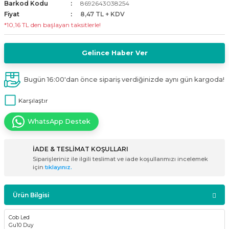
Barkod Kodu
8692643038254
i
ldaklar
Vavien Anahtarlar
Led Etanj Armatür
Audio Şifreli Şifresiz Zil Butonları
Fiyat
8,47 TL + KDV
*10,16 TL den başlayan taksitlerle!
Serileri
Lineer Aydınlatma Armatürleri
Audio Tek Butonlu Zil Panelleri
Gelince Haber Ver
eri
ed
Magnetic Armatürler
Audio Villa Görüntülü Sistemler
Bugün 16:00'dan önce sipariş verdiğinizde aynı gün kargoda!
ikler
Ray Spot Armatürler
Audio Yan Sıra Butonlu Zil Panelleri
Karşılaştır
izler
oseller
Sensörlü Armatürler
Diafon Sistemi Aksesuarları
WhatsApp Destek
rler
Tezgah Altı Armatürler
Santral - Güç Kaynağı
İADE & TESLİMAT KOŞULLARI
Siparişleriniz ile ilgili teslimat ve iade koşullarımızı incelemek
edli
Wallwasher Armatürler
Villa Setler
için
tıklayınız.
Yardımcı Ürünler
Ürün Bilgisi
Cob Led
Gu10 Duy