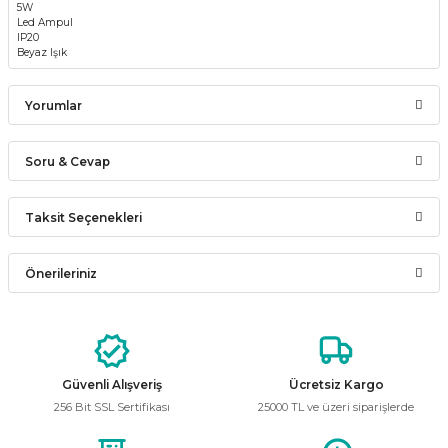
5W
Led Ampul
IP20
Beyaz Işık
Yorumlar
Soru & Cevap
Bu ürüne ilk yorumu siz yapın!
Taksit Seçenekleri
Ürün hakkında henüz soru sorulmamış.
Yorum Yaz
Önerileriniz
Soru Sor
Bu ürünün fiyat bilgisi, resim, ürün açıklamalarında ve diğer
konularda yetersiz gördüğünüz noktaları öneri formunu
kullanarak tarafımıza iletebilirsiniz.
Görüş ve önerileriniz için teşekkür ederiz.
Güvenli Alışveriş
Ücretsiz Kargo
256 Bit SSL Sertifikası
25000 TL ve üzeri siparişlerde
Ürün resmi kalitesiz, bozuk veya görüntülenemiyor.