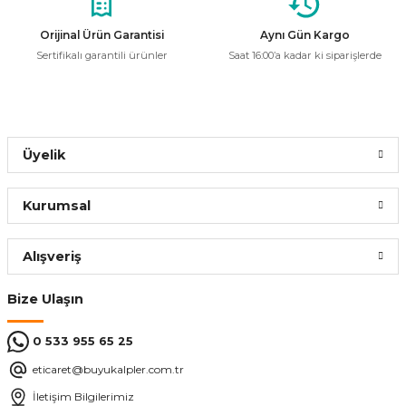
Ürün açıklamasında eksik bilgiler bulunuyor.
Ürün bilgilerinde hatalar bulunuyor.
Orijinal Ürün Garantisi
Aynı Gün Kargo
Sertifikalı garantili ürünler
Saat 16:00’a kadar ki siparişlerde
Ürün fiyatı diğer sitelerden daha pahalı.
Bu ürüne benzer farklı alternatifler olmalı.
Üyelik
Gönder
Kurumsal
Alışveriş
Bize Ulaşın
0 533 955 65 25
eticaret@buyukalpler.com.tr
İletişim Bilgilerimiz