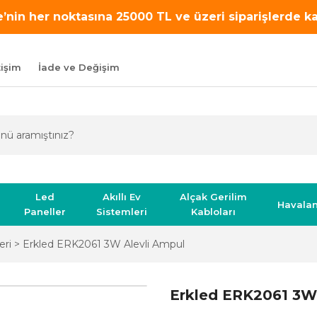
’nin her noktasına 25000 TL ve üzeri siparişlerde 
tişim
İade ve Değişim
Led
Akıllı Ev
Alçak Gerilim
Havala
Paneller
Sistemleri
Kabloları
eri
Erkled ERK2061 3W Alevli Ampul
Erkled ERK2061 3W