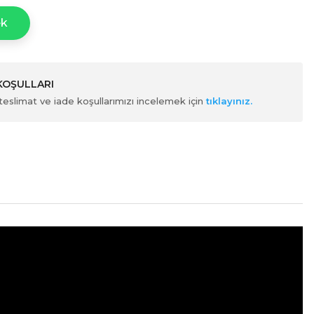
ek
 KOŞULLARI
ili teslimat ve iade koşullarımızı incelemek için
tıklayınız.