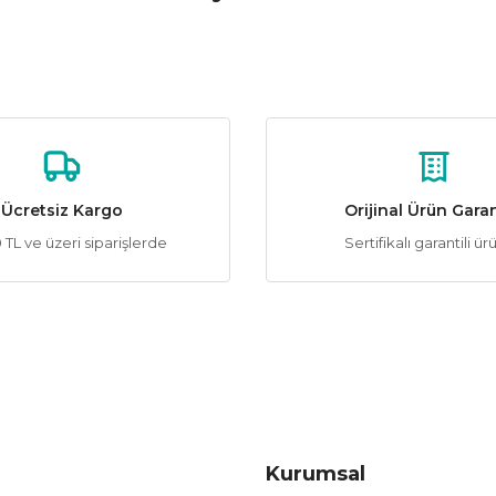
Yorum Yaz
Soru Sor
Wondeks
Wondeks 5W Alev Ampul
89,99 ₺
ÜRÜN TÜKENMİŞTİR.
Ücretsiz Kargo
Orijinal Ürün Garan
TL ve üzeri siparişlerde
Sertifikalı garantili ür
Gönder
Kurumsal