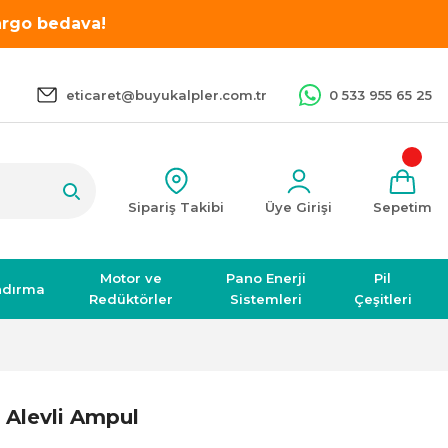
kargo bedava!
eticaret@buyukalpler.com.tr
0 533 955 65 25
Sipariş Takibi
Üye Girişi
Sepetim
Motor ve
Pano Enerji
Pil
ndırma
Redüktörler
Sistemleri
Çeşitleri
 Alevli Ampul