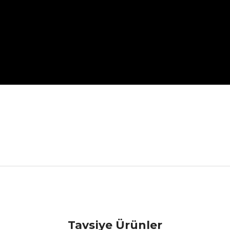
da yetersiz gördüğünüz noktaları öneri formunu kullanarak tarafımıza ile
Ürün hakkında henüz soru sorulmamış.
Bu ürüne ilk yorumu siz yapın!
Tavsiye Ürünler