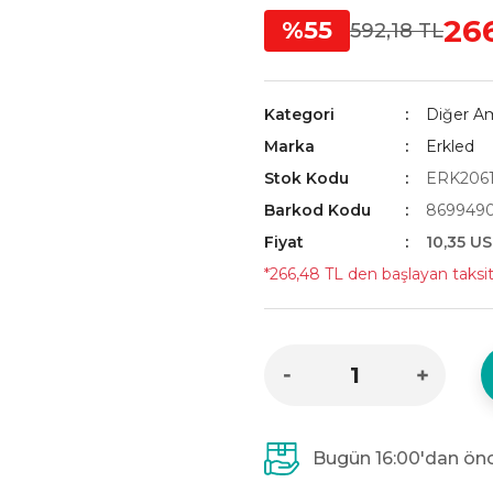
26
%55
592,18 TL
Kategori
Diğer Am
Marka
Erkled
Stok Kodu
ERK206
Barkod Kodu
869949
Fiyat
10,35 U
*266,48 TL den başlayan taksitl
Bugün 16:00'dan önc