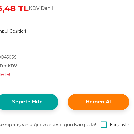
6,48 TL
KDV Dahil
pul Çeşitleri
1
0045039
SD + KDV
erle!
Sepete Ekle
Hemen Al
e sipariş verdiğinizde aynı gün kargoda!
Karşılaştır