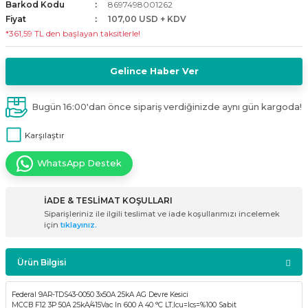
Barkod Kodu
8697498001262
i
ldaklar
Vavien Anahtarlar
Led Etanj Armatür
Audio Şifreli Şifresiz Zil Butonları
Fiyat
107,00 USD + KDV
*361,59 TL den başlayan taksitlerle!
Serileri
Lineer Aydınlatma Armatürleri
Audio Tek Butonlu Zil Panelleri
Gelince Haber Ver
eri
ed
Magnetic Armatürler
Audio Villa Görüntülü Sistemler
Bugün 16:00'dan önce sipariş verdiğinizde aynı gün kargoda!
ikler
Ray Spot Armatürler
Audio Yan Sıra Butonlu Zil Panelleri
Karşılaştır
izler
oseller
Sensörlü Armatürler
Diafon Sistemi Aksesuarları
WhatsApp Destek
rler
Tezgah Altı Armatürler
Santral - Güç Kaynağı
İADE & TESLİMAT KOŞULLARI
Siparişleriniz ile ilgili teslimat ve iade koşullarımızı incelemek
edli
Wallwasher Armatürler
Villa Setler
için
tıklayınız.
Yardımcı Ürünler
Ürün Bilgisi
Federal 9AR-TDS43-0050 3x50A 25kA AG Devre Kesici
MCCB F12 3P 50A 25kA/415Vac In 600 A 40 °C LT,Icu=Ics=%100 Sabit