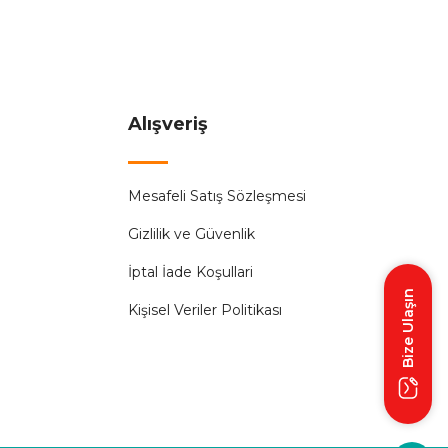
Alışveriş
%60
Mesafeli Satış Sözleşmesi
igorta
Gizlilik ve Güvenlik
İptal İade Koşullari
Bize Ulaşın
Kişisel Veriler Politikası
%60
igorta