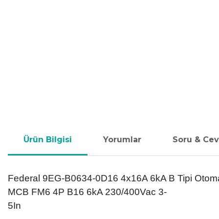
Ürün Bilgisi
Yorumlar
Soru & Ce
Federal 9EG-B0634-0D16 4x16A 6kA B Tipi Otomat
MCB FM6 4P B16 6kA 230/400Vac 3-
5In