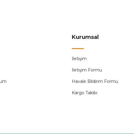
93,83 ₺
234,59 ₺
ÜRÜN TÜKENMİŞTİR.
Kurumsal
Federal
İletişim
a
Federal 9EC-C0331-0D25 1x25A 3kA C Tip Otomatik S
İletişim Formu
93,83 ₺
234,59 ₺
tum
Havale Bildirim Formu
Kargo Takibi
ÜRÜN TÜKENMİŞTİR.
Federal
Federal 9EC-C0331-0D40 1X40A 3kA C Tip Otomatik S