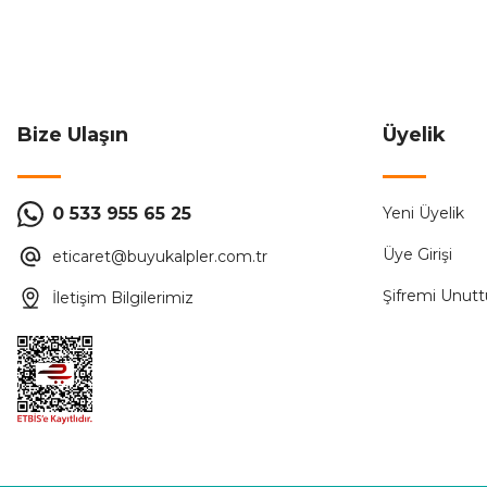
93,83 ₺
234,59 ₺
ÜRÜN TÜKENMİŞTİR.
Bize Ulaşın
Üyelik
Federal
%60
0 533 955 65 25
Yeni Üyelik
Federal 9EC-C0331-0D20 1x20A 3kA C Tipi Otomatik Sigort
Üye Girişi
eticaret@buyukalpler.com.tr
93,83 ₺
234,59 ₺
Şifremi Unut
İletişim Bilgilerimiz
ÜRÜN TÜKENMİŞTİR.
Federal
%60
Federal 9EC-C0331-0D32 1x32A 3kA C Tip Otomatik Sigorta