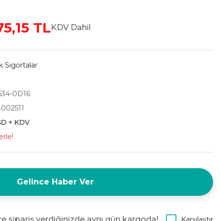
75,15 TL
KDV Dahil
 Sigortalar
34-0D16
002511
SD + KDV
erle!
Gelince Haber Ver
e sipariş verdiğinizde aynı gün kargoda!
Karşılaştır