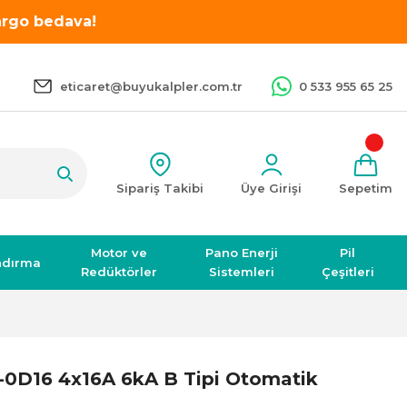
kargo bedava!
eticaret@buyukalpler.com.tr
0 533 955 65 25
Sipariş Takibi
Üye Girişi
Sepetim
Motor ve
Pano Enerji
Pil
ndırma
Redüktörler
Sistemleri
Çeşitleri
-0D16 4x16A 6kA B Tipi Otomatik