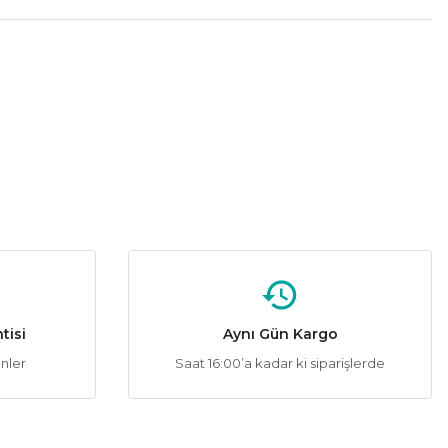
tebilirsiniz.
%60
Sigorta
tisi
Aynı Gün Kargo
ünler
Saat 16:00’a kadar ki siparişlerde
%60
igorta