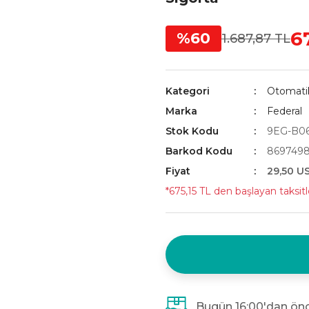
6
%60
1.687,87 TL
Kategori
Otomatik
Marka
Federal
Stok Kodu
9EG-B06
Barkod Kodu
8697498
Fiyat
29,50 U
*675,15 TL den başlayan taksitl
Bugün 16:00'dan önc