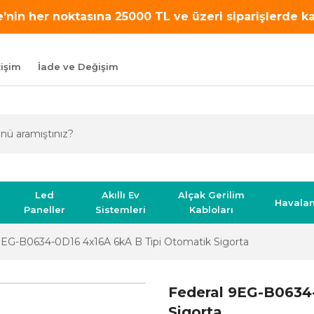
’nin her noktasına 25000 TL ve üzeri siparişlerde 
tişim
İade ve Değişim
Led
Akıllı Ev
Alçak Gerilim
Havala
Paneller
Sistemleri
Kabloları
9EG-B0634-0D16 4x16A 6kA B Tipi Otomatik Sigorta
Federal 9EG-B0634
Sigorta