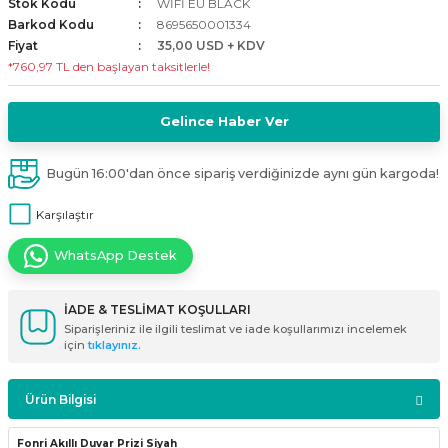
Stok Kodu
WİFİ EU BLACK
i
ldaklar
Vavien Anahtarlar
Led Etanj Armatür
Audio Şifreli Şifresiz Zil Butonları
Barkod Kodu
8695650001334
Fiyat
35,00 USD + KDV
*760,97 TL den başlayan taksitlerle!
Serileri
Lineer Aydınlatma Armatürleri
Audio Tek Butonlu Zil Panelleri
eri
ed
Gelince Haber Ver
Magnetic Armatürler
Audio Villa Görüntülü Sistemler
ikler
Ray Spot Armatürler
Audio Yan Sıra Butonlu Zil Panelleri
Bugün 16:00'dan önce sipariş verdiğinizde aynı gün kargoda!
Karşılaştır
izler
oseller
Sensörlü Armatürler
Diafon Sistemi Aksesuarları
WhatsApp Destek
rler
Tezgah Altı Armatürler
Santral - Güç Kaynağı
İADE & TESLİMAT KOŞULLARI
edli
Wallwasher Armatürler
Villa Setler
Siparişleriniz ile ilgili teslimat ve iade koşullarımızı incelemek
için
tıklayınız.
Yardımcı Ürünler
Ürün Bilgisi
Fonri Akıllı Duvar Prizi Siyah