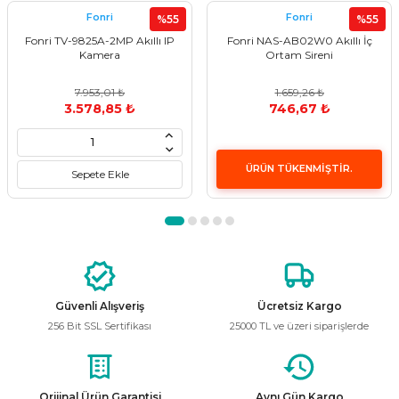
Görüş ve önerileriniz için teşekkür ederiz.
Fonri
Fonri
%55
%55
Fonri TV-9825A-2MP Akıllı IP
Fonri NAS-AB02W0 Akıllı İç
Ürün resmi kalitesiz, bozuk veya görüntülenemiyor.
Kamera
Ortam Sireni
Ürün açıklamasında eksik bilgiler bulunuyor.
7.953,01 ₺
1.659,26 ₺
Ürün bilgilerinde hatalar bulunuyor.
3.578,85 ₺
746,67 ₺
Ürün fiyatı diğer sitelerden daha pahalı.
Bu ürüne benzer farklı alternatifler olmalı.
ÜRÜN TÜKENMİŞTİR.
Sepete Ekle
Gönder
Güvenli Alışveriş
Ücretsiz Kargo
256 Bit SSL Sertifikası
25000 TL ve üzeri siparişlerde
Orijinal Ürün Garantisi
Aynı Gün Kargo