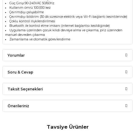
Güç Girişi:90-240VAC 50/60Hz
Kullanım ömrü 100.000 kez
Çevrimdışı çalışabilme
Çevrimdışı bildirim (30 dk süresince elektrik veya Wi-Fi bağlantı kesintilerinde)
Çoklu kontrol ilişkilendirilmesi
Bluetooth ile kontrol etme imkanı (internet bağlantısı kesildiğinde)
Uygulama üzerinden çocuk kilidi devreye alma ve çıkarma, priz üzerinden
manuel devreden çıkarma
Zamanlama ve otomatik görevlendirme
Yorumlar
Soru & Cevap
Bu ürüne ilk yorumu siz yapın!
Taksit Seçenekleri
Ürün hakkında henüz soru sorulmamış.
Yorum Yaz
Önerileriniz
Soru Sor
Bu ürünün fiyat bilgisi, resim, ürün açıklamalarında ve diğer
konularda yetersiz gördüğünüz noktaları öneri formunu
Tavsiye Ürünler
kullanarak tarafımıza iletebilirsiniz.