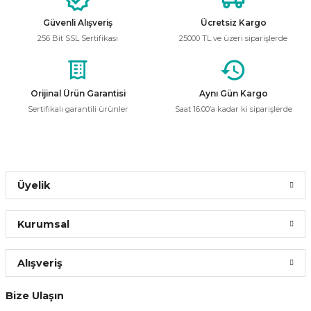
Sepete Ekle
Güvenli Alışveriş
Ücretsiz Kargo
Hightek
Yeni
256 Bit SSL Sertifikası
25000 TL ve üzeri siparişlerde
Müzik Senkronlu Tek Renk LED Kontrol Cihazı 12V-24V 3x10A Uzaktan K
Gönder
Orijinal Ürün Garantisi
Aynı Gün Kargo
299,99 ₺
Sertifikalı garantili ürünler
Saat 16:00’a kadar ki siparişlerde
Sepete Ekle
Üyelik
OSRAM
Osram 9W Kumandalı RGB Ampul 3000K
Kurumsal
238,80 ₺
Alışveriş
Bize Ulaşın
ÜRÜN TÜKENMİŞTİR.