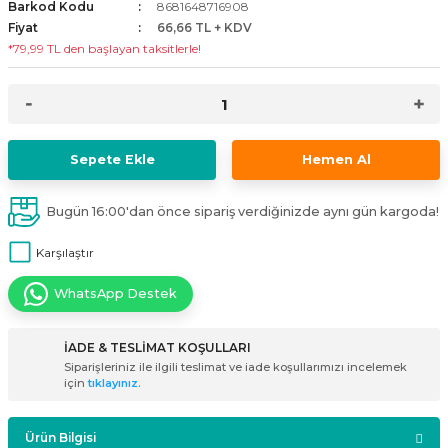
Barkod Kodu
8681648716908
i
ldaklar
Vavien Anahtarlar
Led Etanj Armatür
Audio Şifreli Şifresiz Zil Butonları
Fiyat
66,66 TL + KDV
*79,99 TL den başlayan taksitlerle!
Serileri
Lineer Aydınlatma Armatürleri
Audio Tek Butonlu Zil Panelleri
eri
ed
Magnetic Armatürler
Audio Villa Görüntülü Sistemler
Sepete Ekle
Hemen Al
ikler
Ray Spot Armatürler
Audio Yan Sıra Butonlu Zil Panelleri
Bugün 16:00'dan önce sipariş verdiğinizde aynı gün kargoda!
izler
oseller
Sensörlü Armatürler
Diafon Sistemi Aksesuarları
Karşılaştır
rler
Tezgah Altı Armatürler
Santral - Güç Kaynağı
WhatsApp Destek
edli
Wallwasher Armatürler
Villa Setler
İADE & TESLİMAT KOŞULLARI
Yardımcı Ürünler
Siparişleriniz ile ilgili teslimat ve iade koşullarımızı incelemek
için
tıklayınız.
Ürün Bilgisi