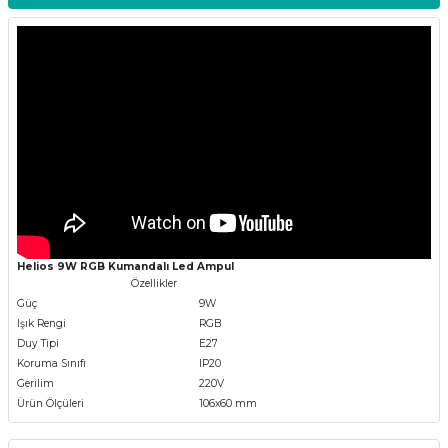
Helios 9W RGB Kumandalı Led Ampul
Özellikler
Güç
9W
Işık Rengi
RGB
Duy Tipi
E27
Koruma Sınıfı
IP20
Gerilim
220V
Ürün Ölçüleri
106x60 mm