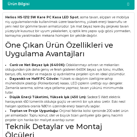
Ürün Bilgisi
Helios HS-1212 5W Kare PC Kasa LED Spot
, asma tavan, alçıpan ve mobilya
niş uygulamalarında kullanılmak üzere tasarlanmış, yüksek enerji tasarruflu ve
yeni nesil bir gömme tavan armatürüdür. Şık mat beyaz kare dış çerçevesi tavan
yüzeyiyle kusursuz bir uyum yakalarken, iç optik lens yapısı ışığı gözü yormadan,
kamaşma yaratmadan mekana homojen bir şekilde dağıtır.
Öne Çıkan Ürün Özellikleri ve
Uygulama Avantajları
Canlı ve Net Beyaz Işık (6400K):
Odaklanmayı artıran ve mekanları
olduğundan çok daha geniş ve ferah gösteren 6400K beyaz ışık tonu; mutfak,
banyo, ofis, koridor ve mağaza içi aydınlatma projeleri için en ideal çözümdür.
Dayanıklı ve Hafif PC Gövde:
Yüksek ısı dağıtım özelliğine sahip
mühendislik plastiği (Polikarbonat) kasası, LED çiplerin ürettiği ısıyı dengeler.
Zamanla sararma, solma veya çatlama yapmaz, tavan yükünü minimumda
tutar.
Düşük Enerji Tüketimi, Yüksek Işık (450 Lm):
Sadece 5 Watt elektrik
harcayarak 450 lümenlik oldukça güçlü ve verimli bir ışık akısı üretir. Eski nesil
halojen spotlara oranla %80'in üzerinde enerji tasarrufu sağlar.
Toptan ve Proje Uygunluğu:
Orijinal fabrika kolisi içerisinde 200 adet ürün
yer almaktadır. Toplu konut, otel ve büyük ticari şantiyeler gibi geniş hacimli
projeler için harika bir maliyet avantajı sunar.
Teknik Detaylar ve Montaj
Ölçüleri