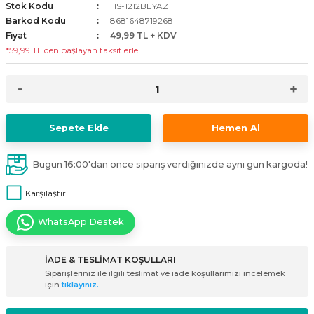
Stok Kodu
HS-1212BEYAZ
i
ldaklar
Vavien Anahtarlar
Led Etanj Armatür
Audio Şifreli Şifresiz Zil Butonları
Barkod Kodu
8681648719268
Fiyat
49,99 TL + KDV
*59,99 TL den başlayan taksitlerle!
Serileri
Lineer Aydınlatma Armatürleri
Audio Tek Butonlu Zil Panelleri
eri
ed
Magnetic Armatürler
Audio Villa Görüntülü Sistemler
ikler
Ray Spot Armatürler
Audio Yan Sıra Butonlu Zil Panelleri
Sepete Ekle
Hemen Al
izler
oseller
Sensörlü Armatürler
Diafon Sistemi Aksesuarları
Bugün 16:00'dan önce sipariş verdiğinizde aynı gün kargoda!
rler
Tezgah Altı Armatürler
Santral - Güç Kaynağı
Karşılaştır
WhatsApp Destek
edli
Wallwasher Armatürler
Villa Setler
Yardımcı Ürünler
İADE & TESLİMAT KOŞULLARI
Siparişleriniz ile ilgili teslimat ve iade koşullarımızı incelemek
için
tıklayınız.