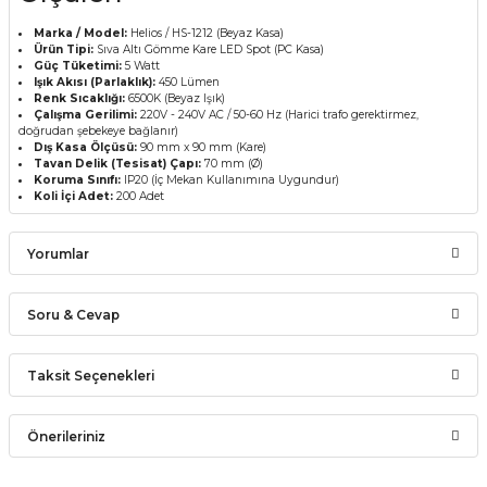
Marka / Model:
Helios / HS-1212 (Beyaz Kasa)
Ürün Tipi:
Sıva Altı Gömme Kare LED Spot (PC Kasa)
Güç Tüketimi:
5 Watt
Işık Akısı (Parlaklık):
450 Lümen
Renk Sıcaklığı:
6500K (Beyaz Işık)
Çalışma Gerilimi:
220V - 240V AC / 50-60 Hz (Harici trafo gerektirmez,
doğrudan şebekeye bağlanır)
Dış Kasa Ölçüsü:
90 mm x 90 mm (Kare)
Tavan Delik (Tesisat) Çapı:
70 mm (Ø)
Koruma Sınıfı:
IP20 (İç Mekan Kullanımına Uygundur)
Koli İçi Adet:
200 Adet
Yorumlar
Soru & Cevap
Bu ürüne ilk yorumu siz yapın!
Taksit Seçenekleri
Ürün hakkında henüz soru sorulmamış.
Yorum Yaz
Önerileriniz
Soru Sor
Bu ürünün fiyat bilgisi, resim, ürün açıklamalarında ve diğer