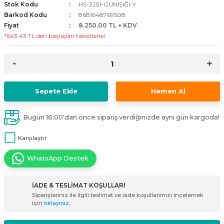
Stok Kodu
HS-3251-GÜNIŞIĞI-Y
i
ldaklar
Vavien Anahtarlar
Led Etanj Armatür
Audio Şifreli Şifresiz Zil Butonları
Barkod Kodu
8681648769508
Fiyat
8.250,00 TL + KDV
*643,43 TL den başlayan taksitlerle!
Serileri
Lineer Aydınlatma Armatürleri
Audio Tek Butonlu Zil Panelleri
eri
ed
Magnetic Armatürler
Audio Villa Görüntülü Sistemler
ikler
Ray Spot Armatürler
Audio Yan Sıra Butonlu Zil Panelleri
Sepete Ekle
Hemen Al
izler
oseller
Sensörlü Armatürler
Diafon Sistemi Aksesuarları
Bugün 16:00'dan önce sipariş verdiğinizde aynı gün kargoda!
rler
Tezgah Altı Armatürler
Santral - Güç Kaynağı
Karşılaştır
WhatsApp Destek
edli
Wallwasher Armatürler
Villa Setler
Yardımcı Ürünler
İADE & TESLİMAT KOŞULLARI
Siparişleriniz ile ilgili teslimat ve iade koşullarımızı incelemek
için
tıklayınız.