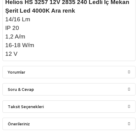
Helios HS 3257 12V 2835 240 Ledli İç Mekan
Şerit Led 4000K Ara renk
14/16 Lm
IP 20
1,2 A/m
16-18 W/m
12 V
Yorumlar
Soru & Cevap
Bu ürüne ilk yorumu siz yapın!
Taksit Seçenekleri
Ürün hakkında henüz soru sorulmamış.
Yorum Yaz
Önerileriniz
Soru Sor