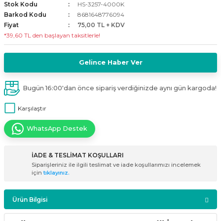
Stok Kodu
HS-3257-4000K
i
ldaklar
Vavien Anahtarlar
Led Etanj Armatür
Audio Şifreli Şifresiz Zil Butonları
Barkod Kodu
8681648776094
Fiyat
75,00 TL + KDV
*39,60 TL den başlayan taksitlerle!
Serileri
Lineer Aydınlatma Armatürleri
Audio Tek Butonlu Zil Panelleri
eri
ed
Magnetic Armatürler
Audio Villa Görüntülü Sistemler
Gelince Haber Ver
ikler
Ray Spot Armatürler
Audio Yan Sıra Butonlu Zil Panelleri
Bugün 16:00'dan önce sipariş verdiğinizde aynı gün kargoda!
Karşılaştır
izler
oseller
Sensörlü Armatürler
Diafon Sistemi Aksesuarları
WhatsApp Destek
rler
Tezgah Altı Armatürler
Santral - Güç Kaynağı
İADE & TESLİMAT KOŞULLARI
edli
Wallwasher Armatürler
Villa Setler
Siparişleriniz ile ilgili teslimat ve iade koşullarımızı incelemek
için
tıklayınız.
Yardımcı Ürünler
Ürün Bilgisi