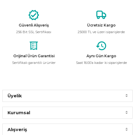
İnoled
%59
Görüş ve önerileriniz için teşekkür ederiz.
İnoled 120CM 40W 6500K Beyaz Işık Led Etanj Armatür-2914-01
Ürün resmi kalitesiz, bozuk veya görüntülenemiyor.
Güvenli Alışveriş
Ücretsiz Kargo
Ürün açıklamasında eksik bilgiler bulunuyor.
1.544,83 ₺
256 Bit SSL Sertifikası
25000 TL ve üzeri siparişlerde
633,38 ₺
Ürün bilgilerinde hatalar bulunuyor.
Ürün fiyatı diğer sitelerden daha pahalı.
Bu ürüne benzer farklı alternatifler olmalı.
Orijinal Ürün Garantisi
Aynı Gün Kargo
Sepete Ekle
Sertifikalı garantili ürünler
Saat 16:00’a kadar ki siparişlerde
CATA
%56
Cata CT-2477 40W 6400K Beyaz Işık Nemliyer Led Etanj Armatür
Gönder
Üyelik
642,00 ₺
279,91 ₺
Kurumsal
Sepete Ekle
Alışveriş