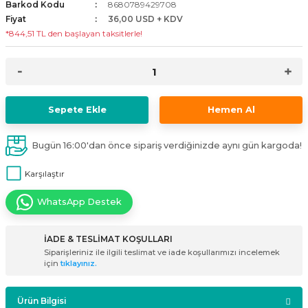
Barkod Kodu
8680789429708
i
ldaklar
Vavien Anahtarlar
Led Etanj Armatür
Audio Şifreli Şifresiz Zil Butonları
Fiyat
36,00 USD + KDV
*844,51 TL den başlayan taksitlerle!
Serileri
Lineer Aydınlatma Armatürleri
Audio Tek Butonlu Zil Panelleri
eri
ed
Magnetic Armatürler
Audio Villa Görüntülü Sistemler
Sepete Ekle
Hemen Al
ikler
Ray Spot Armatürler
Audio Yan Sıra Butonlu Zil Panelleri
Bugün 16:00'dan önce sipariş verdiğinizde aynı gün kargoda!
izler
oseller
Sensörlü Armatürler
Diafon Sistemi Aksesuarları
Karşılaştır
rler
Tezgah Altı Armatürler
Santral - Güç Kaynağı
WhatsApp Destek
edli
Wallwasher Armatürler
Villa Setler
İADE & TESLİMAT KOŞULLARI
Yardımcı Ürünler
Siparişleriniz ile ilgili teslimat ve iade koşullarımızı incelemek
için
tıklayınız.
Ürün Bilgisi