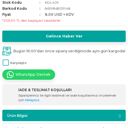
Stok Kodu
KDL409
i
ldaklar
Vavien Anahtarlar
Led Etanj Armatür
Audio Şifreli Şifresiz Zil Butonları
Barkod Kodu
8699868139148
Fiyat
8,00 USD + KDV
*205,90 TL den başlayan taksitlerle!
Serileri
Lineer Aydınlatma Armatürleri
Audio Tek Butonlu Zil Panelleri
eri
ed
Magnetic Armatürler
Audio Villa Görüntülü Sistemler
Gelince Haber Ver
ikler
Ray Spot Armatürler
Audio Yan Sıra Butonlu Zil Panelleri
Bugün 16:00'dan önce sipariş verdiğinizde aynı gün kargoda!
Karşılaştır
izler
oseller
Sensörlü Armatürler
Diafon Sistemi Aksesuarları
WhatsApp Destek
rler
Tezgah Altı Armatürler
Santral - Güç Kaynağı
İADE & TESLİMAT KOŞULLARI
edli
Wallwasher Armatürler
Villa Setler
Siparişleriniz ile ilgili teslimat ve iade koşullarımızı incelemek
için
tıklayınız.
Yardımcı Ürünler
Ürün Bilgisi