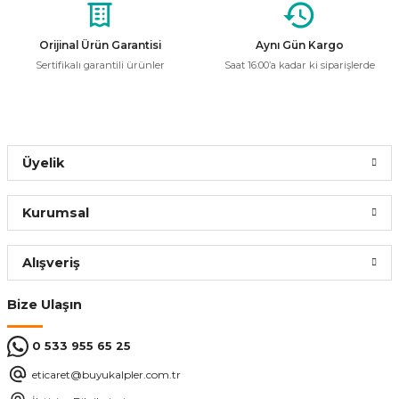
Ürün fiyatı diğer sitelerden daha pahalı.
Bu ürüne benzer farklı alternatifler olmalı.
ÜRÜN TÜKENMİŞTİR.
Orijinal Ürün Garantisi
Aynı Gün Kargo
Sertifikalı garantili ürünler
Saat 16:00’a kadar ki siparişlerde
GoldMaster
Goldmaster Alaska Buharlı Vantilatör
Gönder
Üyelik
6.999,00 ₺
Kurumsal
ÜRÜN TÜKENMİŞTİR.
Alışveriş
GoldMaster
Bize Ulaşın
Goldmaster Relax Masaüstü Vantilatör
0 533 955 65 25
2.399,00 ₺
eticaret@buyukalpler.com.tr