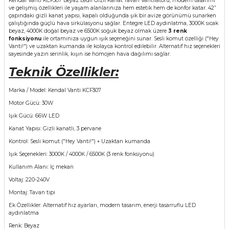
Kendal Vanti KCF307 Beyaz Ledli Gizli Kanat Tavan Vantilatörü, modern tasarımı
ve gelişmiş özellikleri ile yaşam alanlarınıza hem estetik hem de konfor katar. 42”
çapındaki gizli kanat yapısı, kapalı olduğunda şık bir avize görünümü sunarken
çalıştığında güçlü hava sirkülasyonu sağlar. Entegre LED aydınlatma, 3000K sıcak
beyaz, 4000K doğal beyaz ve 6500K soğuk beyaz olmak üzere
3 renk
fonksiyonu
ile ortamınıza uygun ışık seçeneğini sunar. Sesli komut özelliği ("Hey
Vanti!") ve uzaktan kumanda ile kolayca kontrol edilebilir. Alternatif hız seçenekleri
sayesinde yazın serinlik, kışın ise homojen hava dağılımı sağlar.
Teknik Özellikler:
Marka / Model: Kendal Vanti KCF307
Motor Gücü: 30W
Işık Gücü: 66W LED
Kanat Yapısı: Gizli kanatlı, 3 pervane
Kontrol: Sesli komut ("Hey Vanti!") + Uzaktan kumanda
Işık Seçenekleri: 3000K / 4000K / 6500K (3 renk fonksiyonu)
Kullanım Alanı: İç mekan
Voltaj: 220-240V
Montaj: Tavan tipi
Ek Özellikler: Alternatif hız ayarları, modern tasarım, enerji tasarruflu LED
aydınlatma
Renk: Beyaz