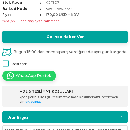
Stok Kodu
KCF307
i
ldaklar
Vavien Anahtarlar
Led Etanj Armatür
Audio Şifreli Şifresiz Zil Butonları
Barkod Kodu
8684255506634
Fiyat
170,00 USD + KDV
*646,53 TL den başlayan taksitlerle!
Serileri
Lineer Aydınlatma Armatürleri
Audio Tek Butonlu Zil Panelleri
eri
ed
Magnetic Armatürler
Audio Villa Görüntülü Sistemler
Gelince Haber Ver
ikler
Ray Spot Armatürler
Audio Yan Sıra Butonlu Zil Panelleri
Bugün 16:00'dan önce sipariş verdiğinizde aynı gün kargoda!
Karşılaştır
izler
oseller
Sensörlü Armatürler
Diafon Sistemi Aksesuarları
WhatsApp Destek
rler
Tezgah Altı Armatürler
Santral - Güç Kaynağı
İADE & TESLİMAT KOŞULLARI
edli
Wallwasher Armatürler
Villa Setler
Siparişleriniz ile ilgili teslimat ve iade koşullarımızı incelemek
için
tıklayınız.
Yardımcı Ürünler
Ürün Bilgisi