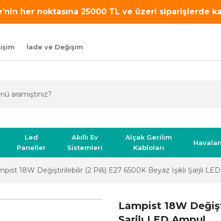
’nin her noktasına 25000 TL ve üzeri siparişlerde 
tişim
İade ve Değişim
Led
Akıllı Ev
Alçak Gerilim
Havala
Paneller
Sistemleri
Kabloları
pist 18W Değiştirilebilir (2 Pilli) E27 6500K Beyaz Işıklı Şarjlı L
Lampist 18W Değiştir
Şarjlı LED Ampul