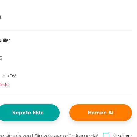
l
uller
6
L + KDV
erle!
Sepete Ekle
Hemen Al
e sipariş verdiğinizde aynı gün kargoda!
Karşılaştır