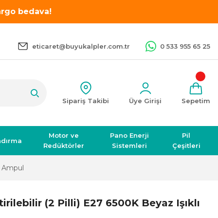
kargo bedava!
eticaret@buyukalpler.com.tr
0 533 955 65 25
Sipariş Takibi
Üye Girişi
Sepetim
Motor ve
Pano Enerji
Pil
ndırma
Redüktörler
Sistemleri
Çeşitleri
ED Ampul
ilebilir (2 Pilli) E27 6500K Beyaz Işıklı