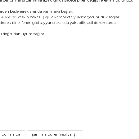
rır. Pil performansı zamanla azaldığında sadece pilleri değiştirerek ampulünüzü
illerden beslenerek anında yanmaya başlar.
-6500K keskin beyaz ışığı ile karanlıkta yüksek görünürlük sağlar.
k bir el feneri gibi seyyar olarak da yakabilir, acil durumlarda
E27) doğrudan uyum sağlar.
tebilirsiniz.
ampul lamba
şarjlı ampuller nasıl çalışır