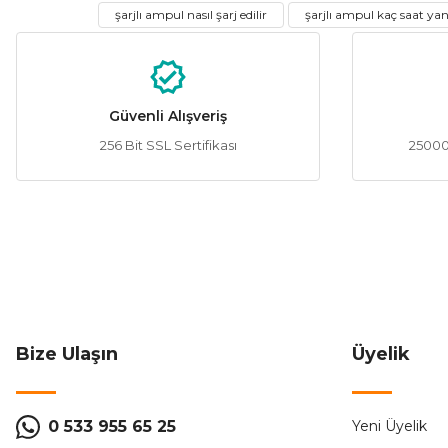
Ürün açıklamasında eksik bilgiler bulunuyor.
şarjlı ampul nasıl şarj edilir
şarjlı ampul kaç saat ya
Ürün bilgilerinde hatalar bulunuyor.
Ürün fiyatı diğer sitelerden daha pahalı.
Bu ürüne benzer farklı alternatifler olmalı.
Güvenli Alışveriş
256 Bit SSL Sertifikası
25000 
Bize Ulaşın
Üyelik
0 533 955 65 25
Yeni Üyelik