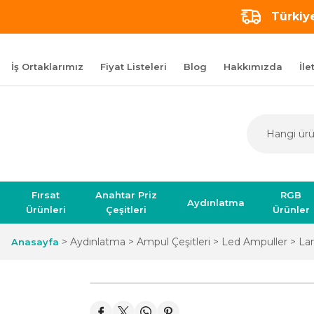
Türkiye
İş Ortaklarımız
Fiyat Listeleri
Blog
Hakkımızda
İle
Fırsat
Anahtar Priz
RGB
Aydınlatma
Ürünleri
Çeşitleri
Ürünler
Aydınlatma
Ampul Çeşitleri
Led Ampuller
Lam
Anasayfa