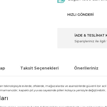
HIZLI GÖNDERI
İADE & TESLİMAT
Siparişleriniz ile ilg
vap
Taksit Seçenekleri
Önerileriniz
ran teknolojisiyle evlerde, ofislerde, mağazalarda ve asansörlerde güvenli bir 
manızdır; kapaklı pil yuvası sayesinde pilleri kolayca yenisiyle değiştirebilir
ları