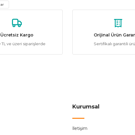
Yorum Yaz
Soru Sor
nar
Ücretsiz Kargo
Orijinal Ürün Garan
TL ve üzeri siparişlerde
Sertifikalı garantili ür
Gönder
Kurumsal
İletişim