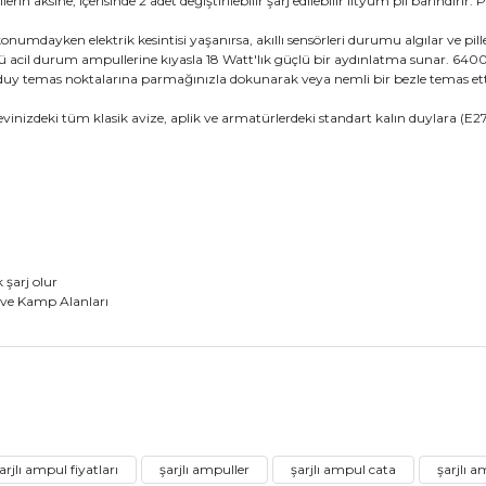
lerin aksine, içerisinde 2 adet değiştirilebilir şarj edilebilir lityum pil barındı
numdayken elektrik kesintisi yaşanırsa, akıllı sensörleri durumu algılar ve p
 acil durum ampullerine kıyasla 18 Watt'lık güçlü bir aydınlatma sunar. 6400K
 temas noktalarına parmağınızla dokunarak veya nemli bir bezle temas ettirere
evinizdeki tüm klasik avize, aplik ve armatürlerdeki standart kalın duylara (
şarj olur
 ve Kamp Alanları
da yetersiz gördüğünüz noktaları öneri formunu kullanarak tarafımıza ile
Ürün hakkında henüz soru sorulmamış.
Bu ürüne ilk yorumu siz yapın!
arjlı ampul fiyatları
şarjlı ampuller
şarjlı ampul cata
şarjlı 