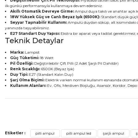
Değiştirilebilir Çift Pil Teknolojisi:
Piyasada satılan sabit pilli ampul
ilk günkü performansıyla kullanmaya devam edersiniz.
Akıllı Otomatik Devreye Girme:
Ampul duya takılı ve anahtar açık ko
18W Yüksek Güç ve Canlı Beyaz Işık (6500K):
Standart düşük güçlü
Seyyar Taşınabilir Kullanım:
Ampulü duydan söküp, alt kısmındaki duy
yanınızda taşıyabilirsiniz.
E27 Standart Duy Yapısı:
Ekstra bir aparat veya tadilat gerektirmez; 
Teknik Detaylar
Marka:
Lampist
Güç Tüketimi:
18 Watt
Pil Özelliği:
Değiştirilebilir Çift Pilli (2 Adet Şarjlı Pil Dahildir)
Renk Sıcaklığı:
6500K (Beyaz Işık)
Duy Tipi:
E27 (Standart Kalın Duy)
Şarj Olma Biçimi:
Elektrik varken normal kullanım esnasında otomatik 
Kullanım Alanları:
Ev, Ofis, Merdiven Boşluğu, Asansör, Koridor, Depo
Bu ürünün fiyat bilgisi, resim, ürün açıklamalarında ve diğer konular
Görüş ve önerileriniz için teşekkür ederiz.
Etiketler :
Ürün resmi kalitesiz, bozuk veya görüntülenemiyor.
pilli ampul
pilli ampul led
şarjlı ampul
ş