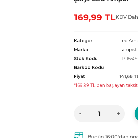
169,99 TL
KDV Dahi
Kategori
Led Amp
Marka
Lampist
Stok Kodu
LP.1650-
Barkod Kodu
Fiyat
141,66 T
*169,99 TL den başlayan taksitl
Bugün 16:00'dan önc