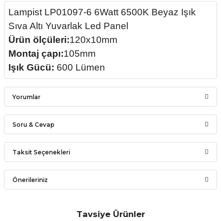
Lampist LP01097-6 6Watt 6500K Beyaz Işık
Sıva Altı Yuvarlak Led Panel
Ürün ölçüleri:
120x10mm
Montaj çapı:
105mm
Işık Gücü:
600 Lümen
Yorumlar
Soru & Cevap
Bu ürüne ilk yorumu siz yapın!
Taksit Seçenekleri
Ürün hakkında henüz soru sorulmamış.
Yorum Yaz
Önerileriniz
Soru Sor
Bu ürünün fiyat bilgisi, resim, ürün açıklamalarında ve diğer
konularda yetersiz gördüğünüz noktaları öneri formunu
Tavsiye Ürünler