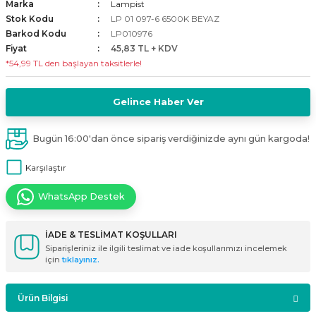
Marka
Lampist
i
ldaklar
Vavien Anahtarlar
Led Etanj Armatür
Audio Şifreli Şifresiz Zil Butonları
Stok Kodu
LP 01 097-6 6500K BEYAZ
Barkod Kodu
LP010976
Fiyat
45,83 TL + KDV
Serileri
Lineer Aydınlatma Armatürleri
Audio Tek Butonlu Zil Panelleri
*54,99 TL den başlayan taksitlerle!
eri
ed
Magnetic Armatürler
Audio Villa Görüntülü Sistemler
Gelince Haber Ver
ikler
Ray Spot Armatürler
Audio Yan Sıra Butonlu Zil Panelleri
Bugün 16:00'dan önce sipariş verdiğinizde aynı gün kargoda!
izler
oseller
Sensörlü Armatürler
Diafon Sistemi Aksesuarları
Karşılaştır
rler
Tezgah Altı Armatürler
Santral - Güç Kaynağı
WhatsApp Destek
edli
Wallwasher Armatürler
Villa Setler
İADE & TESLİMAT KOŞULLARI
Siparişleriniz ile ilgili teslimat ve iade koşullarımızı incelemek
Yardımcı Ürünler
için
tıklayınız.
Ürün Bilgisi