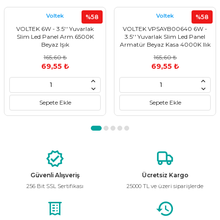
kullanarak tarafımıza iletebilirsiniz.
Görüş ve önerileriniz için teşekkür ederiz.
Voltek
Voltek
%58
%58
VOLTEK 6W - 3.5'' Yuvarlak
VOLTEK VPSAYB00640 6W -
Ürün resmi kalitesiz, bozuk veya görüntülenemiyor.
Slim Led Panel Arm.6500K
3.5'' Yuvarlak Slim Led Panel
Beyaz Işık
Armatür Beyaz Kasa 4000K Ilık
Ürün açıklamasında eksik bilgiler bulunuyor.
Beyaz Işık
165,60 ₺
165,60 ₺
Ürün bilgilerinde hatalar bulunuyor.
69,55 ₺
69,55 ₺
Ürün fiyatı diğer sitelerden daha pahalı.
Bu ürüne benzer farklı alternatifler olmalı.
Sepete Ekle
Sepete Ekle
Gönder
Güvenli Alışveriş
Ücretsiz Kargo
256 Bit SSL Sertifikası
25000 TL ve üzeri siparişlerde